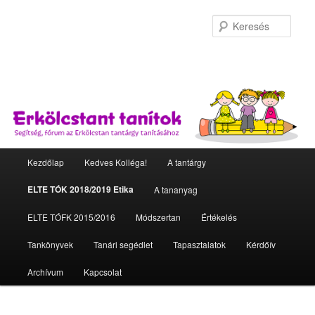
Kere
Fő menü
Kezdőlap
Kedves Kolléga!
A tantárgy
Tovább az elsődleges tartalomra
Tovább a másodlagos tartalomra
ELTE TÓK 2018/2019 Etika
A tananyag
ELTE TÓFK 2015/2016
Módszertan
Értékelés
Tankönyvek
Tanári segédlet
Tapasztalatok
Kérdőív
Archívum
Kapcsolat