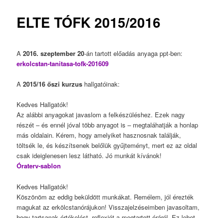
ELTE TÓFK 2015/2016
A
2016. szeptember 20
-án tartott előadás anyaga ppt-ben:
erkolcstan-tanitasa-tofk-201609
A
2015/16 őszi kurzus
hallgatóinak:
Kedves Hallgatók!
Az alábbi anyagokat javaslom a felkészüléshez. Ezek nagy
részét – és ennél jóval több anyagot is – megtaláhatják a honlap
más oldalain. Kérem, hogy amelyiket hasznosnak találják,
töltsék le, és készítsenek belőlük gyűjteményt, mert ez az oldal
csak ideiglenesen lesz látható. Jó munkát kívánok!
Óraterv-sablon
Kedves Hallgatók!
Köszönöm az eddig beküldött munkákat. Remélem, jól érezték
magukat az erkölcstanórájukon! Visszajelzéseimben javasoltam,
hogy tartsanak értékelést, reflexiót a megtartott óráról. Ez lehet