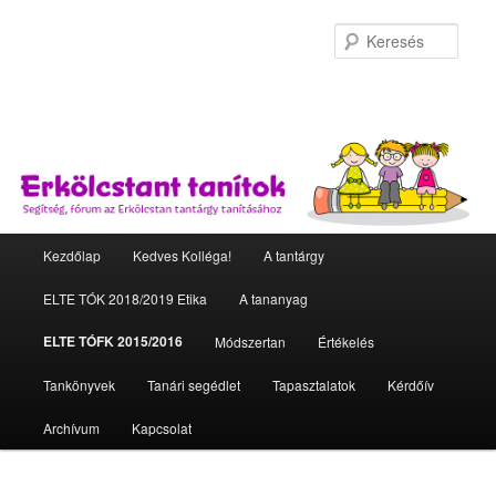
Kere
Fő menü
Kezdőlap
Kedves Kolléga!
A tantárgy
Tovább az elsődleges tartalomra
Tovább a másodlagos tartalomra
ELTE TÓK 2018/2019 Etika
A tananyag
ELTE TÓFK 2015/2016
Módszertan
Értékelés
Tankönyvek
Tanári segédlet
Tapasztalatok
Kérdőív
Archívum
Kapcsolat