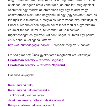
általános, az egész órára vonatkozó, de emellett még ajánlani
szeretnék egy módot: az óratervben egy-egy feladat vagy
összetartozó blokk után hagyjanak ki egy (egybenyitott) sort, és
ide írják le a feladatra, a megvalósulásra vonatkozó reflexiójukat.
Ebből a későbbiekben nagyon sokat lehet tanulni a gyerekekről
és saját tanításunkról is, fejlesztheti azt a bizonyos
rugalmasságot és gyermekközpontúságot. Mutatok egy példát,
én is ennél a kollégánál láttam:
http://ofi.hu/pedagogiai-naplok
Nyissák meg az 5. naplót!
Ez pedig már az Önök gyakorlatán megtartott óra reflexiója:
Erkölcstan óraterv – reflexió Segítség
Erkölcstan óraterv – reflexió Napirend
Hasznos anyagok:
Kerettantervi háló
Kerettantervi háló kérdésekkel
Tankönyvek, kézikönyvek
Játékgyűjtemény felhasználási ajánlóval
Könyv a játékok felhasználásáról