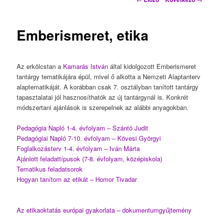
Emberismeret, etika
Az erkölcstan a
Kamarás István
által kidolgozott Emberismeret
tantárgy tematikájára épül, mivel ő alkotta a Nemzeti Alaptanterv
alaptematikáját. A korábban csak 7. osztályban tanított tantárgy
tapasztalatai jól hasznosíthatók az új tantárgynál is. Konkrét
módszertani ajánlások is szerepelnek az alábbi anyagokban.
Pedagógia Napló 1-4. évfolyam – Szántó Judit
Pedagógiai Napló 7-10. évfolyam – Kövesi Györgyi
Foglalkozásterv 1-4. évfolyam – Iván Márta
Ajánlott feladattípusok (7-8. évfolyam, középiskola)
Tematikus feladatsorok
Hogyan tanítom az etikát – Homor Tivadar
Az etikaoktatás európai gyakorlata – dokumentumgyűjtemény