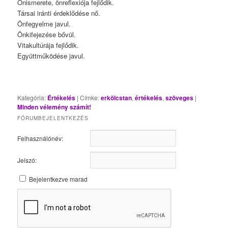
Önismerete, önreflexiója fejlődik.
Társai iránti érdeklődése nő.
Önfegyelme javul.
Önkifejezése bővül.
Vitakultúrája fejlődik.
Együttműködése javul.
Kategória:
Értékelés
|
Címke:
erkölcstan
,
értékelés
,
szöveges
|
Minden vélemény számít!
FÓRUMBEJELENTKEZÉS
Felhasználónév:
Jelszó:
Bejelentkezve marad