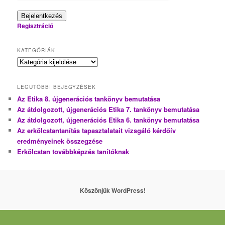
Bejelentkezés
Regisztráció
KATEGÓRIÁK
Kategóriák
LEGUTÓBBI BEJEGYZÉSEK
Az Etika 8. újgenerációs tankönyv bemutatása
Az átdolgozott, újgenerációs Etika 7. tankönyv bemutatása
Az átdolgozott, újgenerációs Etika 6. tankönyv bemutatása
Az erkölcstantanítás tapasztalatait vizsgáló kérdőív
eredményeinek összegzése
Erkölcstan továbbképzés tanítóknak
Köszönjük WordPress!