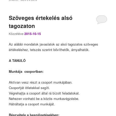
Szöveges értekelés alsó
tagozaton
Közzétéve
2015-10-15
Az alábbi mondatok javaslatok az alsó tagozatos szöveges
értékeléshez, tetszés szerint bővíthetők, árnyalhatók.
A TANULÓ
Munkája csoportban:
Aktívan vesz részt a csoport munkájában.
Csoportját ötletekkel segíti.
Végrehajtja a csoport által rá bízott feladatokat.
Nehezen vonható be a közös munkavégzésbe.
Hátráltatja a csoport munkáját.
Részvétele a beszélgetésekben: