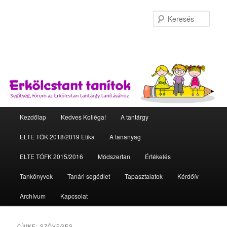
Kere
Fő menü
Kezdőlap
Kedves Kolléga!
A tantárgy
Tovább az elsődleges tartalomra
Tovább a másodlagos tartalomra
ELTE TÓK 2018/2019 Etika
A tananyag
ELTE TÓFK 2015/2016
Módszertan
Értékelés
Tankönyvek
Tanári segédlet
Tapasztalatok
Kérdőív
Archívum
Kapcsolat
CÍMKE:
SZÖVEGES