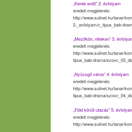
„Kerek erdő” 2. évfolyam
eredeti megjelenés:
http://www.sulinet.hu/tanar/k
2._evfolyam/c_tipus_bab-dra
„Mezőkön, réteken” 3. évfoly
eredeti megjelenés:
http://www.sulinet.hu/tanar/k
tipus_bab-drama/szovc_03_di
„Nyüzsgő város” 4. évfolyam
eredeti megjelenés:
http://www.sulinet.hu/tanar/k
tipus_bab-drama/szovc_04_di
„Föld körüli utazás” 5. évfolya
eredeti megjelenés:
http://www.sulinet.hu/tanar/k