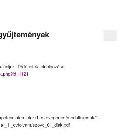
sgyűjtemények
jánljuk. Történetek feldolgozása
kk.php?id=1121
ompetenciateruletek/1_szovegertes/modulleirasok/1-
ma-_1._evfolyam/szovc_01_diak.pdf