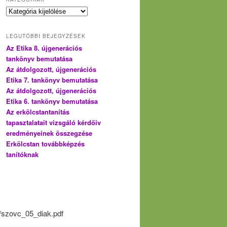
Kategóriák
LEGUTÓBBI BEJEGYZÉSEK
Az Etika 8. újgenerációs
tankönyv bemutatása
Az átdolgozott, újgenerációs
Etika 7. tankönyv bemutatása
Az átdolgozott, újgenerációs
Etika 6. tankönyv bemutatása
Az erkölcstantanítás
tapasztalatait vizsgáló kérdőív
eredményeinek összegzése
Erkölcstan továbbképzés
tanítóknak
s/szovc_05_diak.pdf