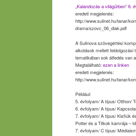
„Kalandozás a világűrben” 6. 
eredeti megjelenés:
http://www.sulinet.hu/tanar/k
drama/szovc_06_diak.pdf
A Sulinova szövegértési komp
alkotások mellett feldolgozási 
tematikában sok átfedés van a
Megtalálható:
ezen a linken
eredeti megjelenés:
http://www.sulinet.hu/tanar/ko
Például:
5. évfolyam/ A típus/ Otthon/ Tö
6. évfolyam/ A típus/ Kapcsol
7. évfolyam/ A típus/ Kisfiúk
Potter és a Titkok kamrája – Id
7. évfolyam/ C típus/ Médiais