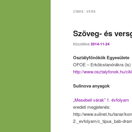
CÍMKE:
VERS
Szöveg- és ver
Közzétéve
2014-11-24
Osztályfőnökök Egyesülete
OFOE – Erkölcstanórákra (is) a
http://www.osztalyfonok.hu/ci
Sulinova anyagok
„Mesebeli várak” 1. évfolyam
eredeti megjelenés:
http://www.sulinet.hu/tanar/k
2._evfolyam/c_tipus_bab-dra