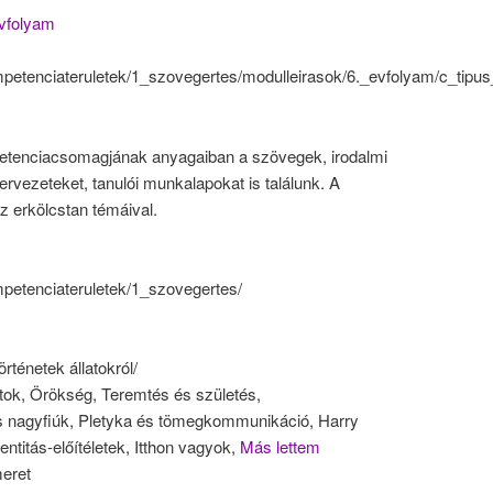
évfolyam
ompetenciateruletek/1_szovegertes/modulleirasok/6._evfolyam/c_tipu
etenciacsomagjának anyagaiban a szövegek, irodalmi
tervezeteket, tanulói munkalapokat is találunk. A
z erkölcstan témáival.
mpetenciateruletek/1_szovegertes/
rténetek állatokról/
atok, Örökség, Teremtés és születés,
 és nagyfiúk, Pletyka és tömegkommunikáció, Harry
entitás-előítéletek, Itthon vagyok,
Más lettem
meret