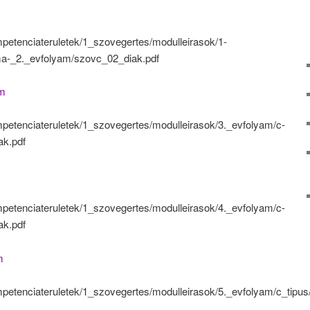
ompetenciateruletek/1_szovegertes/modulleirasok/1-
ma-_2._evfolyam/szovc_02_diak.pdf
am
ompetenciateruletek/1_szovegertes/modulleirasok/3._evfolyam/c-
ak.pdf
ompetenciateruletek/1_szovegertes/modulleirasok/4._evfolyam/c-
ak.pdf
m
ompetenciateruletek/1_szovegertes/modulleirasok/5._evfolyam/c_tipu