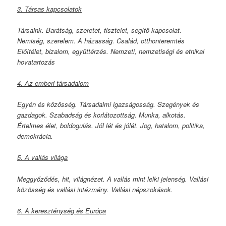
3. Társas kapcsolatok
Társaink. Barátság, szeretet, tisztelet, segítő kapcsolat.
Nemiség, szerelem. A házasság. Család, otthonteremtés
Előítélet, bizalom, együttérzés. Nemzeti, nemzetiségi és etnikai
hovatartozás
4. Az emberi társadalom
Egyén és közösség. Társadalmi igazságosság. Szegények és
gazdagok. Szabadság és korlátozottság. Munka, alkotás.
Értelmes élet, boldogulás. Jól lét és jólét. Jog, hatalom, politika,
demokrácia.
5. A vallás világa
Meggyőződés, hit, világnézet. A vallás mint lelki jelenség. Vallási
közösség és vallási intézmény. Vallási népszokások.
6. A kereszténység és Európa