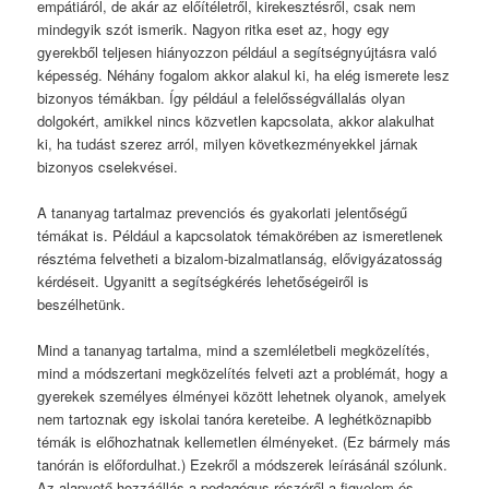
empátiáról, de akár az előítéletről, kirekesztésről, csak nem
mindegyik szót ismerik. Nagyon ritka eset az, hogy egy
gyerekből teljesen hiányozzon például a segítségnyújtásra való
képesség. Néhány fogalom akkor alakul ki, ha elég ismerete lesz
bizonyos témákban. Így például a felelősségvállalás olyan
dolgokért, amikkel nincs közvetlen kapcsolata, akkor alakulhat
ki, ha tudást szerez arról, milyen következményekkel járnak
bizonyos cselekvései.
A tananyag tartalmaz prevenciós és gyakorlati jelentőségű
témákat is. Például a kapcsolatok témakörében az ismeretlenek
résztéma felvetheti a bizalom-bizalmatlanság, elővigyázatosság
kérdéseit. Ugyanitt a segítségkérés lehetőségeiről is
beszélhetünk.
Mind a tananyag tartalma, mind a szemléletbeli megközelítés,
mind a módszertani megközelítés felveti azt a problémát, hogy a
gyerekek személyes élményei között lehetnek olyanok, amelyek
nem tartoznak egy iskolai tanóra kereteibe. A leghétköznapibb
témák is előhozhatnak kellemetlen élményeket. (Ez bármely más
tanórán is előfordulhat.) Ezekről a módszerek leírásánál szólunk.
Az alapvető hozzáállás a pedagógus részéről a figyelem és