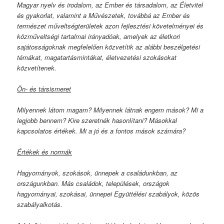
Magyar nyelv és irodalom, az Ember és társadalom, az Életvitel
és gyakorlat, valamint a Művészetek, továbbá az Ember és
természet műveltségterületek azon fejlesztési követelményei és
közműveltségi tartalmai irányadóak, amelyek az életkori
sajátosságoknak megfelelően közvetítik az alábbi beszélgetési
témákat, magatartásmintákat, életvezetési szokásokat
közvetítenek.
Ön- és társismeret
Milyennek látom magam? Milyennek látnak engem mások? Mi a
legjobb bennem? Kire szeretnék hasonlítani? Másokkal
kapcsolatos értékek. Mi a jó és a fontos mások számára?
Értékek és normák
Hagyományok, szokások, ünnepek a családunkban, az
országunkban. Más családok, települések, országok
hagyományai, szokásai, ünnepei Együttélési szabályok, közös
szabályalkotás.