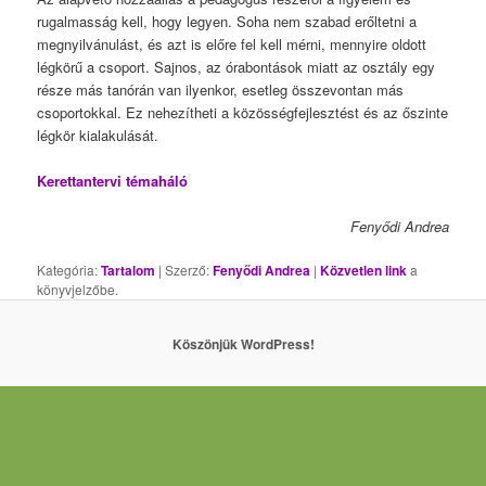
rugalmasság kell, hogy legyen. Soha nem szabad erőltetni a
megnyilvánulást, és azt is előre fel kell mérni, mennyire oldott
légkörű a csoport. Sajnos, az órabontások miatt az osztály egy
része más tanórán van ilyenkor, esetleg összevontan más
csoportokkal. Ez nehezítheti a közösségfejlesztést és az őszinte
légkör kialakulását.
Kerettantervi témaháló
Fenyődi Andrea
Kategória:
Tartalom
| Szerző:
Fenyődi Andrea
|
Közvetlen link
a
könyvjelzőbe.
Köszönjük WordPress!