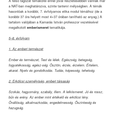
A felső tagozat témakörei ennél jóval részletesebben vannak már
a NAT-ban meghatározva, szinte tantervi mélységben. A témák
hasonlóak a korábbi, 7. évfolyamos etika modul témáihoz (de a
korábbi 37 óra helyett most 4×37 órában tanítható az anyag.) A
tartalom valójában a Kamarás István professzor vezetésével
megalkotott
emberismeret
tematikája.
5–8. évfolyam
1. Az emberi természet
Ember és természet, Test és lélek. Egészség, betegség,
fogyatékosság, egész-ség. Ösztön, érzés, érzelem. Értelem,
akarat. Nyelv és gondolkodás. Tudás, képesség, tehetség.
2. Erkölcsi személyiség, emberi társaság
Szokás, hagyomány, szabály, illem. A lelkiismeret. Jó és rossz,
bűn és erény. Az ember mint értékelő és erkölcsi lény.
Önállóság, alkalmazkodás, engedelmesség. Őszinteség és
hazugság.