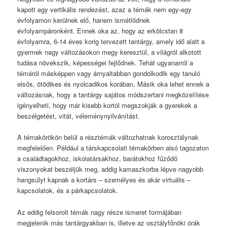
kapott egy vertikális rendezést, azaz a témák nem egy-egy
évfolyamon kerülnek elő, hanem ismétlődnek
évfolyampáronként. Ennek oka az, hogy az erkölcstan 8
évfolyamra, 6-14 éves korig tervezett tantárgy, amely idő alatt a
gyermek nagy változásokon megy keresztül, a világról alkotott
tudása növekszik, képességei fejlődnek. Tehát ugyanarról a
témáról másképpen vagy árnyaltabban gondolkodik egy tanuló
elsős, ötödikes és nyolcadikos korában. Másik oka lehet ennek a
változásnak, hogy a tantárgy sajátos módszertani megközelítése
igényelheti, hogy már kisebb kortól megszokják a gyerekek a
beszélgetést, vitát, véleménynyilvánítást.
A témakörökön belül a résztémák változhatnak korosztálynak
megfelelően. Például a társkapcsolati témakörben alsó tagozaton
a családtagokhoz, iskolatársakhoz, barátokhoz fűződő
viszonyokat beszéljük meg, addig kamaszkorba lépve nagyobb
hangsúlyt kapnak a kortárs – személyes és akár virtuális –
kapcsolatok, és a párkapcsolatok.
Az eddig felsorolt témák nagy része ismeret formájában
megjelenik más tantárgyakban is, illetve az osztályfőnöki órák