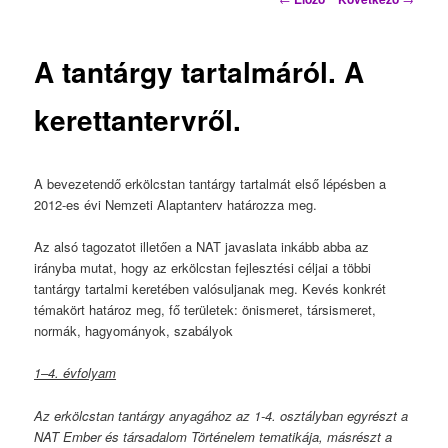
A tantárgy tartalmáról. A
kerettantervről.
A bevezetendő erkölcstan tantárgy tartalmát első lépésben a
2012-es évi Nemzeti Alaptanterv határozza meg.
Az alsó tagozatot illetően a NAT javaslata inkább abba az
irányba mutat, hogy az erkölcstan fejlesztési céljai a többi
tantárgy tartalmi keretében valósuljanak meg. Kevés konkrét
témakört határoz meg, fő területek: önismeret, társismeret,
normák, hagyományok, szabályok
1–4. évfolyam
Az erkölcstan tantárgy anyagához az 1-4. osztályban egyrészt a
NAT Ember és társadalom Történelem tematikája, másrészt a