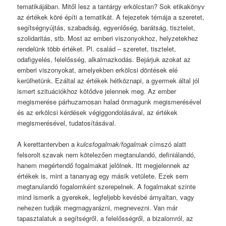
tematikájában. Mitől lesz a tantárgy erkölcstan? Sok etikakönyv
az értékek köré építi a tematikát. A fejezetek témája a szeretet,
segítségnyújtás, szabadság, egyenlőség, barátság, tisztelet,
szolidaritás, stb. Most az emberi viszonyokhoz, helyzetekhez
rendelünk több értéket. Pl. család – szeretet, tisztelet,
odafigyelés, felelősség, alkalmazkodás. Bejárjuk azokat az
emberi viszonyokat, amelyekben erkölcsi döntések elé
kerülhetünk. Ezáltal az értékek hétköznapi, a gyermek által jól
ismert szituációkhoz kötődve jelennek meg. Az ember
megismerése párhuzamosan halad önmagunk megismerésével
és az erkölcsi kérdések végiggondolásával, az értékek
megismerésével, tudatosításával.
A kerettantervben a
kulcsfogalmak/fogalmak
címszó alatt
felsorolt szavak nem kötelezően megtanulandó, definiálandó,
hanem megértendő fogalmakat jelölnek. Itt megjelennek az
értékek is, mint a tananyag egy másik vetülete. Ezek sem
megtanulandó fogalomként szerepelnek. A fogalmakat szinte
mind ismerik a gyerekek, legfeljebb kevésbé árnyaltan, vagy
nehezen tudják megmagyarázni, megnevezni. Van már
tapasztalatuk a segítségről, a felelősségről, a bizalomról, az