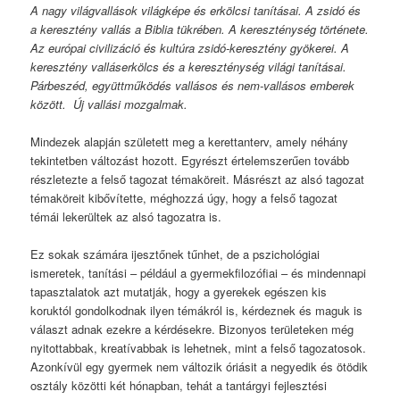
A nagy világvallások világképe és erkölcsi tanításai. A zsidó és
a keresztény vallás a Biblia tükrében. A kereszténység története.
Az európai civilizáció és kultúra zsidó-keresztény gyökerei. A
keresztény valláserkölcs és a kereszténység világi tanításai.
Párbeszéd, együttműködés vallásos és nem-vallásos emberek
között. Új vallási mozgalmak.
Mindezek alapján született meg a kerettanterv, amely néhány
tekintetben változást hozott. Egyrészt értelemszerűen tovább
részletezte a felső tagozat témaköreit. Másrészt az alsó tagozat
témaköreit kibővítette, méghozzá úgy, hogy a felső tagozat
témái lekerültek az alsó tagozatra is.
Ez sokak számára ijesztőnek tűnhet, de a pszichológiai
ismeretek, tanítási – például a gyermekfilozófiai – és mindennapi
tapasztalatok azt mutatják, hogy a gyerekek egészen kis
koruktól gondolkodnak ilyen témákról is, kérdeznek és maguk is
választ adnak ezekre a kérdésekre. Bizonyos területeken még
nyitottabbak, kreatívabbak is lehetnek, mint a felső tagozatosok.
Azonkívül egy gyermek nem változik óriásit a negyedik és ötödik
osztály közötti két hónapban, tehát a tantárgyi fejlesztési