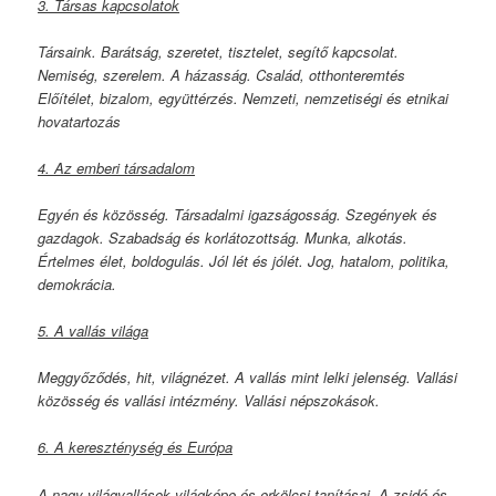
3. Társas kapcsolatok
Társaink. Barátság, szeretet, tisztelet, segítő kapcsolat.
Nemiség, szerelem. A házasság. Család, otthonteremtés
Előítélet, bizalom, együttérzés. Nemzeti, nemzetiségi és etnikai
hovatartozás
4. Az emberi társadalom
Egyén és közösség. Társadalmi igazságosság. Szegények és
gazdagok. Szabadság és korlátozottság. Munka, alkotás.
Értelmes élet, boldogulás. Jól lét és jólét. Jog, hatalom, politika,
demokrácia.
5. A vallás világa
Meggyőződés, hit, világnézet. A vallás mint lelki jelenség. Vallási
közösség és vallási intézmény. Vallási népszokások.
6. A kereszténység és Európa
A nagy világvallások világképe és erkölcsi tanításai. A zsidó és