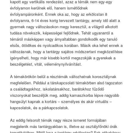
kapott egy vertikális rendezést, azaz a témák nem egy-egy
évfolyamon kerülnek elő, hanem ismétlődnek
évfolyampáronként. Ennek oka az, hogy az erkölcstan 8
évfolyamra, 6-14 éves korig tervezett tantárgy, amely idő alatt a
gyermek nagy változásokon megy keresztül, a világról alkotott
tudása növekszik, képességei fejlődnek. Tehát ugyanarról a
témáról másképpen vagy árnyaltabban gondolkodik egy tanuló
elsős, ötödikes és nyolcadikos korában. Másik oka lehet ennek a
változásnak, hogy a tantárgy sajátos módszertani megközelítése
igényelheti, hogy már kisebb kortól megszokják a gyerekek a
beszélgetést, vitát, véleménynyilvánítást.
A témakörökön belül a résztémák változhatnak korosztálynak
megfelelően. Például a társkapcsolati témakörben alsó tagozaton
a családtagokhoz, iskolatársakhoz, barátokhoz fűződő
viszonyokat beszéljük meg, addig kamaszkorba lépve nagyobb
hangsúlyt kapnak a kortárs – személyes és akár virtuális –
kapcsolatok, és a párkapcsolatok.
Az eddig felsorolt témák nagy része ismeret formájában
megjelenik más tantárgyakban is, illetve az osztályfőnöki órák
tematikájában. Mitől lesz a tantárgy erkölcstan? Sok etikakönyv