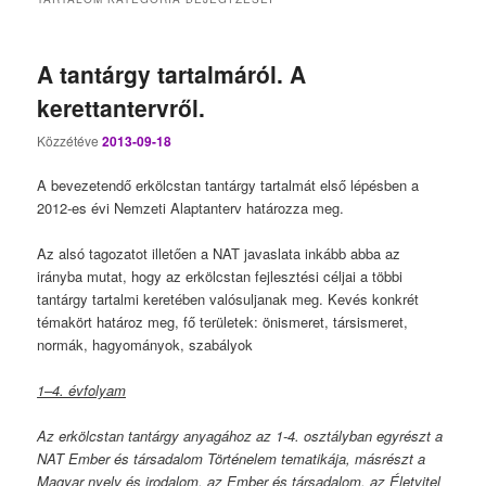
A tantárgy tartalmáról. A
kerettantervről.
Közzétéve
2013-09-18
A bevezetendő erkölcstan tantárgy tartalmát első lépésben a
2012-es évi Nemzeti Alaptanterv határozza meg.
Az alsó tagozatot illetően a NAT javaslata inkább abba az
irányba mutat, hogy az erkölcstan fejlesztési céljai a többi
tantárgy tartalmi keretében valósuljanak meg. Kevés konkrét
témakört határoz meg, fő területek: önismeret, társismeret,
normák, hagyományok, szabályok
1–4. évfolyam
Az erkölcstan tantárgy anyagához az 1-4. osztályban egyrészt a
NAT Ember és társadalom Történelem tematikája, másrészt a
Magyar nyelv és irodalom, az Ember és társadalom, az Életvitel