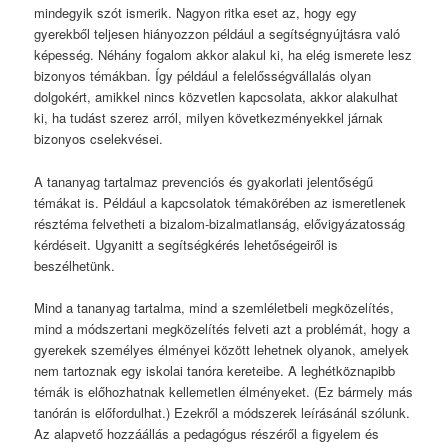
mindegyik szót ismerik. Nagyon ritka eset az, hogy egy
gyerekből teljesen hiányozzon például a segítségnyújtásra való
képesség. Néhány fogalom akkor alakul ki, ha elég ismerete lesz
bizonyos témákban. Így például a felelősségvállalás olyan
dolgokért, amikkel nincs közvetlen kapcsolata, akkor alakulhat
ki, ha tudást szerez arról, milyen következményekkel járnak
bizonyos cselekvései.
A tananyag tartalmaz prevenciós és gyakorlati jelentőségű
témákat is. Például a kapcsolatok témakörében az ismeretlenek
résztéma felvetheti a bizalom-bizalmatlanság, elővigyázatosság
kérdéseit. Ugyanitt a segítségkérés lehetőségeiről is
beszélhetünk.
Mind a tananyag tartalma, mind a szemléletbeli megközelítés,
mind a módszertani megközelítés felveti azt a problémát, hogy a
gyerekek személyes élményei között lehetnek olyanok, amelyek
nem tartoznak egy iskolai tanóra kereteibe. A leghétköznapibb
témák is előhozhatnak kellemetlen élményeket. (Ez bármely más
tanórán is előfordulhat.) Ezekről a módszerek leírásánál szólunk.
Az alapvető hozzáállás a pedagógus részéről a figyelem és