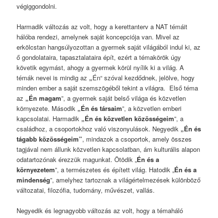
végiggondolni.
Harmadik változás az volt, hogy a kerettanterv a NAT témáit
hálóba rendezi, amelynek saját koncepciója van. Mivel az
erkölcstan hangsúlyozottan a gyermek saját világából indul ki, az
ő gondolataira, tapasztalataira épít, ezért a témakörök úgy
követik egymást, ahogy a gyermek körül nyílik ki a világ. A
témák nevei is mindig az
„
Én“ szóval kezdődnek, jelölve, hogy
minden ember a saját szemszögéből tekint a világra. Első téma
az
„Én magam
”, a gyermek saját belső világa és közvetlen
környezete. Második
„Én és társaim
”, a közvetlen emberi
kapcsolatai. Harmadik
„Én és közvetlen közösségeim
”, a
családhoz, a csoportokhoz való viszonyulások. Negyedik
„Én és
tágabb közösségeim”
, mindazok a csoportok, amely összes
tagjával nem állunk közvetlen kapcsolatban, ám kulturális alapon
odatartozónak érezzük magunkat. Ötödik „
Én és a
környezetem
”, a természetes és épített világ. Hatodik „
Én és a
mindenség
”, amelyhez tartoznak a világértelmezések különböző
változatai, filozófia, tudomány, művészet, vallás.
Negyedik és legnagyobb változás az volt, hogy a témaháló