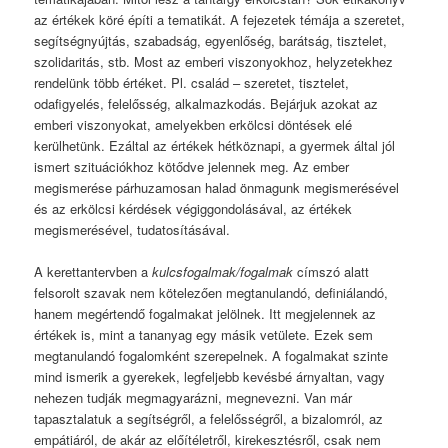
az értékek köré építi a tematikát. A fejezetek témája a szeretet,
segítségnyújtás, szabadság, egyenlőség, barátság, tisztelet,
szolidaritás, stb. Most az emberi viszonyokhoz, helyzetekhez
rendelünk több értéket. Pl. család – szeretet, tisztelet,
odafigyelés, felelősség, alkalmazkodás. Bejárjuk azokat az
emberi viszonyokat, amelyekben erkölcsi döntések elé
kerülhetünk. Ezáltal az értékek hétköznapi, a gyermek által jól
ismert szituációkhoz kötődve jelennek meg. Az ember
megismerése párhuzamosan halad önmagunk megismerésével
és az erkölcsi kérdések végiggondolásával, az értékek
megismerésével, tudatosításával.
A kerettantervben a
kulcsfogalmak/fogalmak
címszó alatt
felsorolt szavak nem kötelezően megtanulandó, definiálandó,
hanem megértendő fogalmakat jelölnek. Itt megjelennek az
értékek is, mint a tananyag egy másik vetülete. Ezek sem
megtanulandó fogalomként szerepelnek. A fogalmakat szinte
mind ismerik a gyerekek, legfeljebb kevésbé árnyaltan, vagy
nehezen tudják megmagyarázni, megnevezni. Van már
tapasztalatuk a segítségről, a felelősségről, a bizalomról, az
empátiáról, de akár az előítéletről, kirekesztésről, csak nem