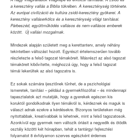
a keresztény vallás a Biblia tükrében. A kereszténység története.
Az európai civilizáció és kultúra zsidó-keresztény gyökerei. A
keresztény valláserkölcs és a kereszténység világi tanításai.
Párbeszéd, együttműködés vallásos és nem-vallásos emberek
között. Új vallási mozgalmak.
Mindezek alapján született meg a kerettanterv, amely néhány
tekintetben változást hozott. Egyrészt értelemszerűen tovább
részletezte a felső tagozat témaköreit. Másrészt az alsó tagozat
témaköreit kibővítette, méghozzá úgy, hogy a felső tagozat
témái lekerültek az alsó tagozatra is.
Ez sokak számára ijesztőnek tűnhet, de a pszichológiai
ismeretek, tanítási – például a gyermekfilozófiai – és mindennapi
tapasztalatok azt mutatják, hogy a gyerekek egészen kis
koruktól gondolkodnak ilyen témákról is, kérdeznek és maguk is
választ adnak ezekre a kérdésekre. Bizonyos területeken még
nyitottabbak, kreatívabbak is lehetnek, mint a felső tagozatosok.
Azonkívül egy gyermek nem változik óriásit a negyedik és ötödik
osztály közötti két hónapban, tehát a tantárgyi fejlesztési
folyamatot 8 évfolyamon szerves egészként érdemes