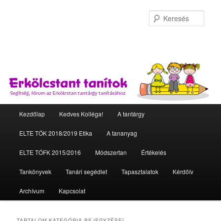
Kere
Fő menü
Kezdőlap
Kedves Kolléga!
A tantárgy
Tovább az elsődleges tartalomra
Tovább a másodlagos tartalomra
ELTE TÓK 2018/2019 Etika
A tananyag
ELTE TÓFK 2015/2016
Módszertan
Értékelés
Tankönyvek
Tanári segédlet
Tapasztalatok
Kérdőív
Archívum
Kapcsolat
TARTALOM
KATEGÓRIA BEJEGYZÉSEI