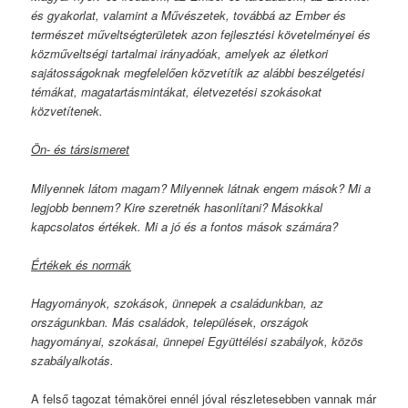
és gyakorlat, valamint a Művészetek, továbbá az Ember és
természet műveltségterületek azon fejlesztési követelményei és
közműveltségi tartalmai irányadóak, amelyek az életkori
sajátosságoknak megfelelően közvetítik az alábbi beszélgetési
témákat, magatartásmintákat, életvezetési szokásokat
közvetítenek.
Ön- és társismeret
Milyennek látom magam? Milyennek látnak engem mások? Mi a
legjobb bennem? Kire szeretnék hasonlítani? Másokkal
kapcsolatos értékek. Mi a jó és a fontos mások számára?
Értékek és normák
Hagyományok, szokások, ünnepek a családunkban, az
országunkban. Más családok, települések, országok
hagyományai, szokásai, ünnepei Együttélési szabályok, közös
szabályalkotás.
A felső tagozat témakörei ennél jóval részletesebben vannak már