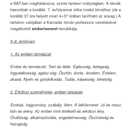
a NAT-ban meghatározva, szinte tantervi mélységben. A témák
hasonlóak a korábbi, 7. évfolyamos etika modul témáihoz (de a
korábbi 37 óra helyett most 4×37 órában tanítható az anyag.) A
tartalom valójában a Kamarás István professzor vezetésével
megalkotott
emberismeret
tematikája.
5–8. évfolyam
1. Az emberi természet
Ember és természet, Test és lélek. Egészség, betegség,
fogyatékosság, egész-ség. Ösztön, érzés, érzelem. Értelem,
akarat. Nyelv és gondolkodás. Tudás, képesség, tehetség.
2. Erkölcsi személyiség, emberi társaság
Szokás, hagyomány, szabály, illem. A lelkiismeret. Jó és rossz,
bűn és erény. Az ember mint értékelő és erkölcsi lény.
Önállóság, alkalmazkodás, engedelmesség. Őszinteség és
hazugság.