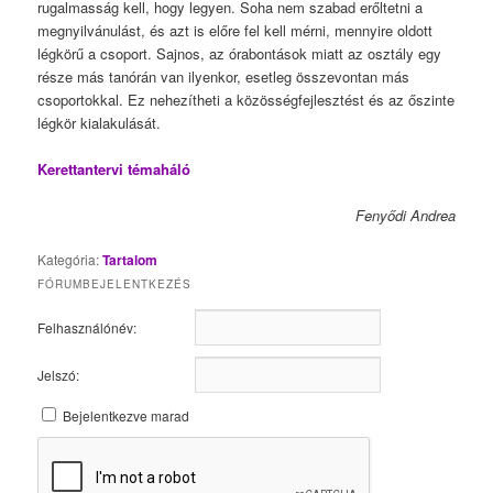
rugalmasság kell, hogy legyen. Soha nem szabad erőltetni a
megnyilvánulást, és azt is előre fel kell mérni, mennyire oldott
légkörű a csoport. Sajnos, az órabontások miatt az osztály egy
része más tanórán van ilyenkor, esetleg összevontan más
csoportokkal. Ez nehezítheti a közösségfejlesztést és az őszinte
légkör kialakulását.
Kerettantervi témaháló
Fenyődi Andrea
Kategória:
Tartalom
FÓRUMBEJELENTKEZÉS
Felhasználónév:
Jelszó:
Bejelentkezve marad