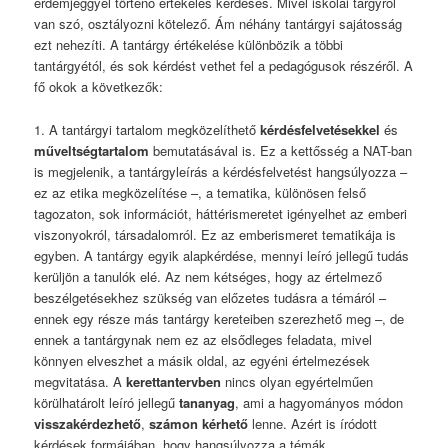
érdemjeggyel történő értékelés kérdéses. Mivel iskolai tárgyról
van szó, osztályozni kötelező. Ám néhány tantárgyi sajátosság
ezt nehezíti. A tantárgy értékelése különbözik a többi
tantárgyétól, és sok kérdést vethet fel a pedagógusok részéről. A
fő okok a következők:
1. A tantárgyi tartalom megközelíthető
kérdésfelvetésekkel
és
műveltségtartalom
bemutatásával is. Ez a kettősség a NAT-ban
is megjelenik, a tantárgyleírás a kérdésfelvetést hangsúlyozza –
ez az etika megközelítése –, a tematika, különösen felső
tagozaton, sok információt, háttérismeretet igényelhet az emberi
viszonyokról, társadalomról. Ez az emberismeret tematikája is
egyben. A tantárgy egyik alapkérdése, mennyi leíró jellegű tudás
kerüljön a tanulók elé. Az nem kétséges, hogy az értelmező
beszélgetésekhez szükség van előzetes tudásra a témáról –
ennek egy része más tantárgy kereteiben szerezhető meg –, de
ennek a tantárgynak nem ez az elsődleges feladata, mivel
könnyen elveszhet a másik oldal, az egyéni értelmezések
megvitatása. A
kerettantervben
nincs olyan egyértelműen
körülhatárolt leíró jellegű
tananyag
, ami a hagyományos módon
visszakérdezhető
,
számon kérhető
lenne. Azért is íródott
kérdések formájában, hogy hangsúlyozza a témák