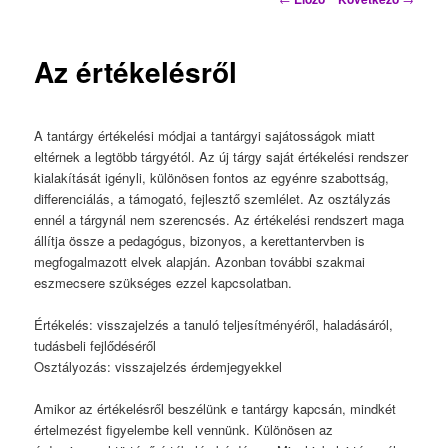
Az értékelésről
A tantárgy értékelési módjai a tantárgyi sajátosságok miatt
eltérnek a legtöbb tárgyétól. Az új tárgy saját értékelési rendszer
kialakítását igényli, különösen fontos az egyénre szabottság,
differenciálás, a támogató, fejlesztő szemlélet. Az osztályzás
ennél a tárgynál nem szerencsés. Az értékelési rendszert maga
állítja össze a pedagógus, bizonyos, a kerettantervben is
megfogalmazott elvek alapján. Azonban további szakmai
eszmecsere szükséges ezzel kapcsolatban.
Értékelés: visszajelzés a tanuló teljesítményéről, haladásáról,
tudásbeli fejlődéséről
Osztályozás: visszajelzés érdemjegyekkel
Amikor az értékelésről beszélünk e tantárgy kapcsán, mindkét
értelmezést figyelembe kell vennünk. Különösen az