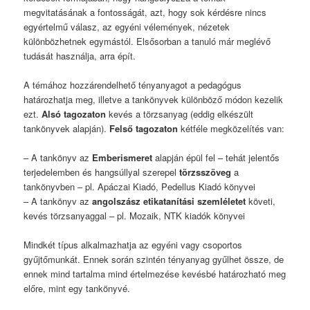
megvitatásának a fontosságát, azt, hogy sok kérdésre nincs
egyértelmű válasz, az egyéni vélemények, nézetek
különbözhetnek egymástól. Elsősorban a tanuló már meglévő
tudását használja, arra épít.
A témához hozzárendelhető tényanyagot a pedagógus
határozhatja meg, illetve a tankönyvek különböző módon kezelik
ezt.
Alsó tagozaton
kevés a törzsanyag (eddig elkészült
tankönyvek alapján).
Felső tagozaton
kétféle megközelítés van:
– A tankönyv az
Emberismeret
alapján épül fel – tehát jelentős
terjedelemben és hangsúllyal szerepel
törzsszöveg
a
tankönyvben – pl. Apáczai Kiadó, Pedellus Kiadó könyvei
– A tankönyv az
angolszász
etikatanítási
szemléletet
követi,
kevés törzsanyaggal – pl. Mozaik, NTK kiadók könyvei
Mindkét típus alkalmazhatja az egyéni vagy csoportos
gyűjtőmunkát. Ennek során szintén tényanyag gyűlhet össze, de
ennek mind tartalma mind értelmezése kevésbé határozható meg
előre, mint egy tankönyvé.