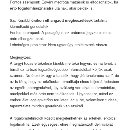
Fontos szempont: Egyéni megfogalmazások is elfogadhatók, ha
értő fogalomhasználatra
utalnak, akár példák is.
5.c. Korábbi
órákon elhangzott megbeszélések
tartalma,
kiemelkedő gondolatok
Fontos szempont: A pedagógusnak érdemes jegyzetelnie az
órán elhangzottakat.
Lehetséges probléma: Nem ugyanúgy emlékeznek vissza.
Megjegyzés
:
A tárgyi tudás értékelése kisebb mértékű legyen, és ha lehet, a
témához tartozó legszükségesebb információkat kérjük csak
számon. Ne érezzék úgy a tanulók, hogy „történelemóra van”, de
az is tény, hogy az erkölcstan tematikája nincs teljes átfedésben
az egyéb tantárgyakéval, így szükség van olyan információkra,
amelyekkel más órán nem találkoznak. Ugyanakkor, mivel az
emberi élet legalapvetőbb területeit járjuk be, valamilyen tudása,
tapasztalata minden gyereknek van ezekről.
A fogalomdefiníciók között megjelenhetnek az értékek, erkölcsi
fogalmak is. Ezek egységes, előre meghatározott definícióját