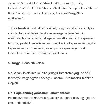
az aktivitás produktumai értékelendők, „nem rajz- vagy
technikaóra”. Ezeket kísérheti szóbeli leírás is – pl. elmesélik, mi
látható a rajzon, miért azt rajzolta, így a kettő együtt is
értékelhető.
Több értékelési módnál felmerülhet, hogy valójában valamilyen
más tantárgynál fejlesztendő képességet értékelünk. Az
erkölcstanhoz a tantárgy jellegéből következően sok képesség
tartozik, például verbális és kommunikációs képességek, logikai
képességek, az önreflexió, az empátia képessége. Ezek
fejlesztése is része az erkölcsi nevelésnek.
5.
Tárgyi tudás
értékelése
5.a. A tanuló elé kerülő
leíró jellegű ismeretanyag
, például
tankönyvi vagy egyéb szövegek, adatok, információk tartalma
alapján
5.b.
Fogalommagyarázatok, -értelmezések
Fontos szempont: Hasznos a tanulók számára összegyűjteni az
elvárt definíciókat.