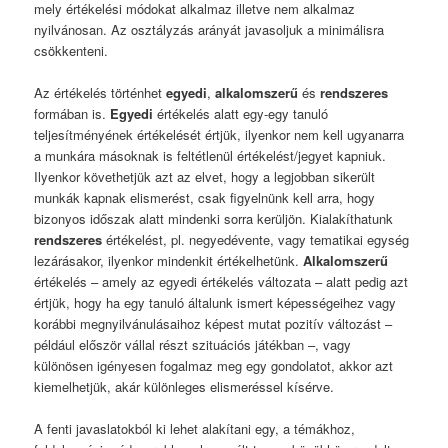
mely értékelési módokat alkalmaz illetve nem alkalmaz
nyilvánosan. Az osztályzás arányát javasoljuk a minimálisra
csökkenteni.
Az értékelés történhet
egyedi
,
alkalomszerű
és
rendszeres
formában is.
Egyedi
értékelés alatt egy-egy tanuló
teljesítményének értékelését értjük, ilyenkor nem kell ugyanarra
a munkára másoknak is feltétlenül értékelést/jegyet kapniuk.
Ilyenkor követhetjük azt az elvet, hogy a legjobban sikerült
munkák kapnak elismerést, csak figyelnünk kell arra, hogy
bizonyos időszak alatt mindenki sorra kerüljön. Kialakíthatunk
rendszeres
értékelést, pl. negyedévente, vagy tematikai egység
lezárásakor, ilyenkor mindenkit értékelhetünk.
Alkalomszerű
értékelés – amely az egyedi értékelés változata – alatt pedig azt
értjük, hogy ha egy tanuló általunk ismert képességeihez vagy
korábbi megnyilvánulásaihoz képest mutat pozitív változást –
például először vállal részt szituációs játékban –, vagy
különösen igényesen fogalmaz meg egy gondolatot, akkor azt
kiemelhetjük, akár különleges elismeréssel kísérve.
A fenti javaslatokból ki lehet alakítani egy, a témákhoz,