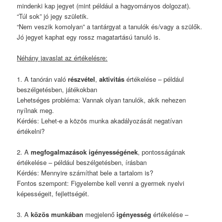
mindenki kap jegyet (mint például a hagyományos dolgozat).
“Túl sok” jó jegy születik.
“Nem veszik komolyan” a tantárgyat a tanulók és/vagy a szülők.
Jó jegyet kaphat egy rossz magatartású tanuló is.
Néhány javaslat az értékelésre:
1. A tanórán való
részvétel
,
aktivitás
értékelése – például
beszélgetésben, játékokban
Lehetséges probléma: Vannak olyan tanulók, akik nehezen
nyílnak meg.
Kérdés: Lehet-e a közös munka akadályozását negatívan
értékelni?
2. A
megfogalmazások igényességének
, pontosságának
értékelése – például beszélgetésben, írásban
Kérdés: Mennyire számíthat bele a tartalom is?
Fontos szempont: Figyelembe kell venni a gyermek nyelvi
képességeit, fejlettségét.
3. A
közös munkában
megjelenő
igényesség
értékelése –