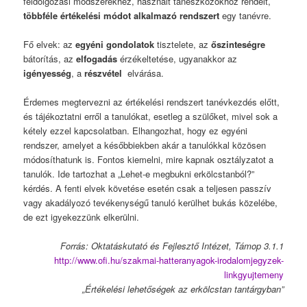
feldolgozási módszerekhez, használt taneszközökhöz rendelt,
többféle értékelési módot alkalmazó rendszert
egy tanévre.
Fő elvek: az
egyéni gondolatok
tisztelete, az
őszinteségre
bátorítás, az
elfogadás
érzékeltetése, ugyanakkor az
igényesség
, a
részvétel
elvárása.
Érdemes megtervezni az értékelési rendszert tanévkezdés előtt,
és tájékoztatni erről a tanulókat, esetleg a szülőket, mivel sok a
kétely ezzel kapcsolatban. Elhangozhat, hogy ez egyéni
rendszer, amelyet a későbbiekben akár a tanulókkal közösen
módosíthatunk is. Fontos kiemelni, mire kapnak osztályzatot a
tanulók. Ide tartozhat a „Lehet-e megbukni erkölcstanból?”
kérdés. A fenti elvek követése esetén csak a teljesen passzív
vagy akadályozó tevékenységű tanuló kerülhet bukás közelébe,
de ezt igyekezzünk elkerülni.
Forrás: Oktatáskutató és Fejlesztő Intézet, Támop 3.1.1
http://www.ofi.hu/szakmai-hatteranyagok-irodalomjegyzek-
linkgyujtemeny
„Értékelési lehetőségek az erkölcstan tantárgyban”