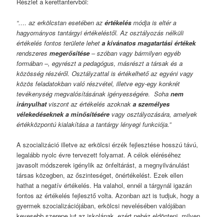
Részlet a kerettantervből:
“
…. az erkölcstan esetében az
értékelés
módja is eltér a
hagyományos tantárgyi értékeléstől. Az osztályozás nélküli
értékelés fontos területe lehet
a kívánatos magatartási értékek
rendszeres
megerősítése
– szóban vagy bármilyen egyéb
formában –, egyrészt a pedagógus, másrészt a társak és a
közösség részéről. Osztályzattal is értékelhető az egyéni vagy
közös feladatokban való részvétel, illetve egy-egy konkrét
tevékenység megvalósításának igényességére. Soha
nem
irányulhat
viszont az értékelés azoknak
a személyes
vélekedéseknek a minősítésére
vagy osztályozására, amelyek
értékközpontú kialakítása a tantárgy lényegi funkciója.”
A szocializáció illetve az erkölcsi érzék fejlesztése hosszú távú,
legalább nyolc évre tervezett folyamat. A célok eléréséhez
javasolt módszerek igénylik az önfeltárást, a megnyilvánulást
társas közegben, az őszinteséget, önértékelést. Ezek ellen
hathat a negatív értékelés. Ha valahol, ennél a tárgynál igazán
fontos az értékelés fejlesztő volta. Azonban azt is tudjuk, hogy a
gyermek szocializációjában, erkölcsi nevelésében valójában
kevesebb szerepe jut az iskolának, ezért nehéz eldönteni, milyen