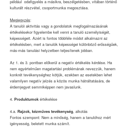
például odafigyelés a másikra, beszélgetésben, vitában történő
kulturált részvétel, csoportmunka megosztása.
Megjegyzés
:
A tanulói aktivitás vagy a gondolatok megfogalmazásának
értékelésekor figyelembe kell venni a tanuló személyiségét,
képességeit. Azért is fontos többféle módot alkalmazni az
értékelésben, mert a tanulók képességei különböző erősségűek,
más-más tanulási helyzetben teljesítenek jobban.
Az 1. és 3. pontban előkerül a negatív értékelés kérdése. Ha
nem egyértelműen magatartási problémának nevezzük, hanem
konkrét tevékenységhez kötjük, ezekben az esetekben lehet
valamilyen negatív jelzés a közös munka hátráltatására, de
érdemjegyet semmiképpen nem javaslunk.
4.
Produktumok
értékelése
4.a.
Rajzok, kézműves tevékenység
, alkotás
Fontos szempont: Nem a minőség, hanem a tanulóhoz mért
igényesség, beletett munka számít.