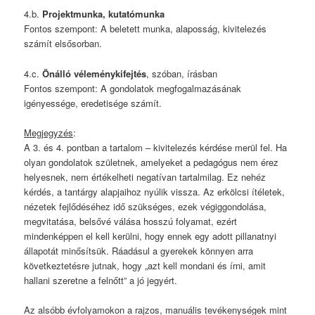
4.b.
Projektmunka, kutatómunka
Fontos szempont: A beletett munka, alaposság, kivitelezés
számít elsősorban.
4.c.
Önálló véleménykifejtés
, szóban, írásban
Fontos szempont: A gondolatok megfogalmazásának
igényessége, eredetisége számít.
Megjegyzés
:
A 3. és 4. pontban a tartalom – kivitelezés kérdése merül fel. Ha
olyan gondolatok születnek, amelyeket a pedagógus nem érez
helyesnek, nem értékelheti negatívan tartalmilag. Ez nehéz
kérdés, a tantárgy alapjaihoz nyúlik vissza. Az erkölcsi ítéletek,
nézetek fejlődéséhez idő szükséges, ezek végiggondolása,
megvitatása, belsővé válása hosszú folyamat, ezért
mindenképpen el kell kerülni, hogy ennek egy adott pillanatnyi
állapotát minősítsük. Ráadásul a gyerekek könnyen arra
következtetésre jutnak, hogy „azt kell mondani és írni, amit
hallani szeretne a felnőtt” a jó jegyért.
Az alsóbb évfolyamokon a rajzos, manuális tevékenységek mint