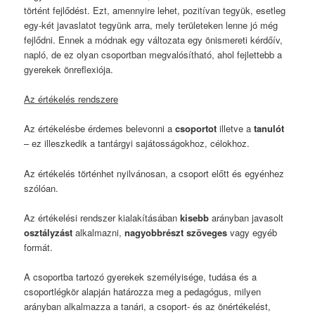
történt fejlődést. Ezt, amennyire lehet, pozitívan tegyük, esetleg
egy-két javaslatot tegyünk arra, mely területeken lenne jó még
fejlődni. Ennek a módnak egy változata egy önismereti kérdőív,
napló, de ez olyan csoportban megvalósítható, ahol fejlettebb a
gyerekek önreflexiója.
Az értékelés rendszere
Az értékelésbe érdemes belevonni a
csoportot
illetve a
tanulót
– ez illeszkedik a tantárgyi sajátosságokhoz, célokhoz.
Az értékelés történhet nyilvánosan, a csoport előtt és egyénhez
szólóan.
Az értékelési rendszer kialakításában
kisebb
arányban javasolt
osztályzást
alkalmazni,
nagyobbrészt
szöveges
vagy egyéb
formát.
A csoportba tartozó gyerekek személyisége, tudása és a
csoportlégkör alapján határozza meg a pedagógus, milyen
arányban alkalmazza a tanári, a csoport- és az önértékelést,