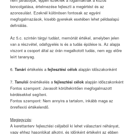
nem javasoljuk, éppen ezeknek a fogalmaknak a közös
boncolgatása, értelmezése fejleszti a megértést és az
azonosulást. Ezeknél különösen fontosak az egyéni
megfogalmazások, kisebb gyerekek esetében lehet példaalapú
definiálás.
Az 5.c. szintén tárgyi tudást, memóriát értékel, amelyben jelen
van a részvétel, odafigyelés is és a tudás épülése is. Az alapja
viszont a csoport által az órán megalkotott tudás, nem egy előre
leírt tananyag.
6.
Tanári
értékelés a
fejlesztési célok
alapján időszakonként
7.
Tanulói
önértékelés a
fejlesztési célok
alapján időszakonként
Fontos szempont: Javasolt körültekintően megfogalmazott
kérdésekkel segíteni.
Fontos szempont: Nem annyira a tartalom, inkább maga az
önreflexió értékelendő.
Megjegyzés
:
A kerettanterv fejlesztési céljaiból ki lehet választani néhányat,
vagy ehhez hasonlókat alkotni, és időnként értékelni az ebben