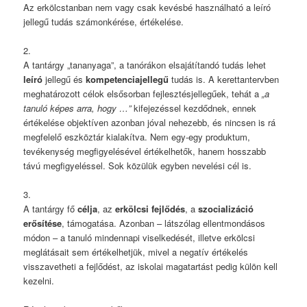
Az erkölcstanban nem vagy csak kevésbé használható a leíró
jellegű tudás számonkérése, értékelése.
2.
A tantárgy „tananyaga”, a tanórákon elsajátítandó tudás lehet
leíró
jellegű és
kompetenciajellegű
tudás is. A kerettantervben
meghatározott célok elsősorban fejlesztésjellegűek, tehát a
„a
tanuló képes arra, hogy …”
kifejezéssel kezdődnek, ennek
értékelése objektíven azonban jóval nehezebb, és nincsen is rá
megfelelő eszköztár kialakítva. Nem egy-egy produktum,
tevékenység megfigyelésével értékelhetők, hanem hosszabb
távú megfigyeléssel. Sok közülük egyben nevelési cél is.
3.
A tantárgy fő
célja
, az
erkölcsi fejlődés
, a
szocializáció
erősítése
, támogatása. Azonban – látszólag ellentmondásos
módon – a tanuló mindennapi viselkedését, illetve erkölcsi
meglátásait sem értékelhetjük, mivel a negatív értékelés
visszavetheti a fejlődést, az iskolai magatartást pedig külön kell
kezelni.