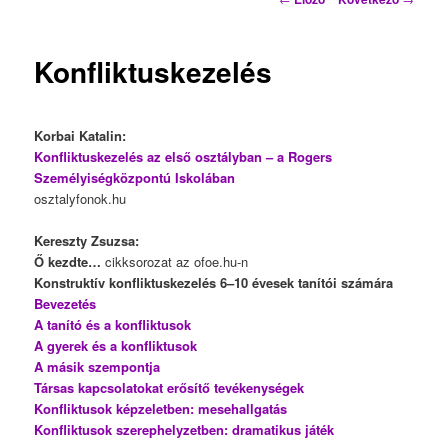
Konfliktuskezelés
Korbai Katalin:
Konfliktuskezelés az első osztályban – a Rogers
Személyiségközpontú Iskolában
osztalyfonok.hu
Kereszty Zsuzsa:
Ő kezdte…
cikksorozat az ofoe.hu-n
Konstruktív konfliktuskezelés 6–10 évesek tanítói számára
Bevezetés
A tanító és a konfliktusok
A gyerek és a konfliktusok
A másik szempontja
Társas kapcsolatokat erősítő tevékenységek
Konfliktusok képzeletben: mesehallgatás
Konfliktusok szerephelyzetben: dramatikus játék