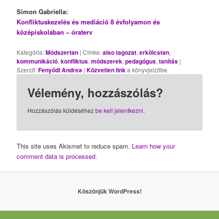
Simon Gabriella:
Konfliktuskezelés és mediáció 8 évfolyamon és
középiskolában – óraterv
Kategória:
Módszertan
| Címke:
also tagozat
,
erkölcstan
,
kommunikáció
,
konfliktus
,
módszerek
,
pedagógus
,
tanítás
|
Szerző:
Fenyődi Andrea
|
Közvetlen link
a könyvjelzőbe.
Vélemény, hozzászólás?
Hozzászólás küldéséhez
be kell jelentkezni
.
This site uses Akismet to reduce spam.
Learn how your
comment data is processed.
Köszönjük WordPress!