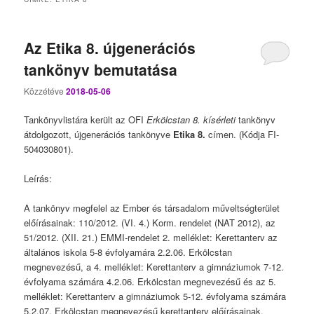
Az Etika 8. újgenerációs
tankönyv bemutatása
Közzétéve
2018-05-06
Tankönyvlistára került az OFI
Erkölcstan 8. kísérleti
tankönyv
átdolgozott, újgenerációs tankönyve
Etika 8.
címen. (Kódja FI-
504030801).
Leírás:
A tankönyv megfelel az Ember és társadalom műveltségterület
előírásainak: 110/2012. (VI. 4.) Korm. rendelet (NAT 2012), az
51/2012. (XII. 21.) EMMI-rendelet 2. melléklet: Kerettanterv az
általános iskola 5-8 évfolyamára 2.2.06. Erkölcstan
megnevezésű, a 4. melléklet: Kerettanterv a gimnáziumok 7-12.
évfolyama számára 4.2.06. Erkölcstan megnevezésű és az 5.
melléklet: Kerettanterv a gimnáziumok 5-12. évfolyama számára
5.2.07. Erkölcstan megnevezésű kerettanterv előírásainak.