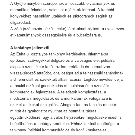
A Gyűjteményben szerepelnek a hosszabb olvasmányok és
dramatikus feladatok, valamint a játékok leírásai. A korábbi
könyvekhez hasonlóan utalások és piktogramok segítik az
eligazodást.
A záró (számozás nélküli lecke) jó alkalmat biztosít a nyolc éves
etikatanulmányok összegzésére és a búcsúzásra is.
A tankönyv jellemzői
Az Etika 8. osztályos tankönyv kérdésekre, dilemmákra
építkező, szövegekkel dolgozó és a valóságos élet példáira
alapozó szemlélete kerüli az ismeretátadó és normatívan
visszakérdező attitűdöt, önállóságot ad a felhasználó tanároknak
a differenciált és szelektált alkalmazásra. Legfőbb nevelési célja
a tanulói erkölcsi gondolkodás stimulálása és a szociális
kompetenciák fejlesztése. A feladatok komplexitása, a
módszertani megoldások és a munkaformák válogatása is
ezeket a célokat szolgálják. Ahogy a tanítás-tanulás menete
mintát és gyakorlatot nyújthat az optimális társas
együttműködésre, úgy a valós helyzetekre megoldáskeresést is
beépíthetünk a tantárgy kereteibe. Ehhez is kínál segítséget a
tankönyv (például kommunikációs és konfliktuskezelési,