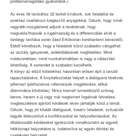
problémamegoldási gyakorlatok.)
Az éves 36 tanórához 22 leckét kínálunk, sok feladattal és
ezekhez csatlakozó kiegészítő anyagokkal. Célunk, hogy minél
nagyobb mozgásteret adjunk a tanároknak, hogy
megvalósíthassák a rugalmasság és a differenciálás elvét a
tantárgy tanítása során (lásd Erkölcstan kerettantervi bevezető).
Ebből következik, hogy a feladatok közül szabadon válogathat
az osztály igényeinek, érdeklődésének megfelelően. Mind
módszerekben, mind munkaformákban is nagy a választási
lehetőség. A sorrendet is szabadon kezelhetik.
A könyv az előző kötetekhez hasonlóan erősen épít a tanulói
tapasztalatokra. A kinyilatkoztatás helyett a dialógusra törekvés
jellemezi (párhuzamos vélemények megjelenése, etikai
dilemmákra kifuttatás). Nincs kiemelt ismeretközlő szöveg
benne, hanem a új vagy már megismert fogalmak felvetése,
megbeszélésre ajánlott kérdések révén járhatják körül a témát.
Célunk, hogy jól kitalált dialógusok, kreatív feladatok, szituációk
tegyék életszerűvé a konfliktusokat és helyzetleírásokat. Az
általánosabb kérdéseket igyekszünk vonatkoztatni az egyedi,
hétköznapi helyzetekre is, tudatosítva az egyén döntési és
cselekvési helyzeteit.