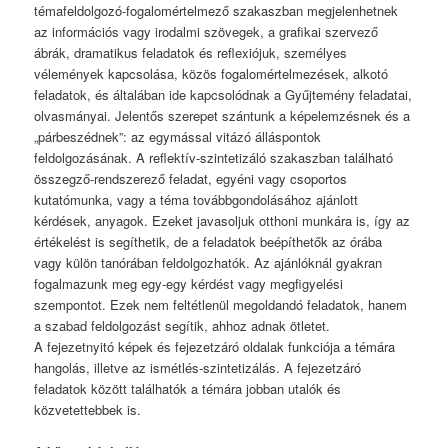
témafeldolgozó-fogalomértelmező szakaszban megjelenhetnek
az információs vagy irodalmi szövegek, a grafikai szervező
ábrák, dramatikus feladatok és reflexiójuk, személyes
vélemények kapcsolása, közös fogalomértelmezések, alkotó
feladatok, és általában ide kapcsolódnak a Gyűjtemény feladatai,
olvasmányai. Jelentős szerepet szántunk a képelemzésnek és a
„párbeszédnek”: az egymással vitázó álláspontok
feldolgozásának. A reflektív-szintetizáló szakaszban található
összegző-rendszerező feladat, egyéni vagy csoportos
kutatómunka, vagy a téma továbbgondolásához ajánlott
kérdések, anyagok. Ezeket javasoljuk otthoni munkára is, így az
értékelést is segíthetik, de a feladatok beépíthetők az órába
vagy külön tanórában feldolgozhatók. Az ajánlóknál gyakran
fogalmazunk meg egy-egy kérdést vagy megfigyelési
szempontot. Ezek nem feltétlenül megoldandó feladatok, hanem
a szabad feldolgozást segítik, ahhoz adnak ötletet.
A fejezetnyitó képek és fejezetzáró oldalak funkciója a témára
hangolás, illetve az ismétlés-szintetizálás. A fejezetzáró
feladatok között találhatók a témára jobban utalók és
közvetettebbek is.