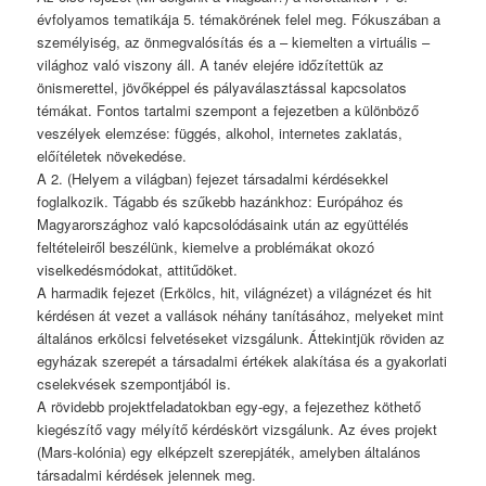
évfolyamos tematikája 5. témakörének felel meg. Fókuszában a
személyiség, az önmegvalósítás és a – kiemelten a virtuális –
világhoz való viszony áll. A tanév elejére időzítettük az
önismerettel, jövőképpel és pályaválasztással kapcsolatos
témákat. Fontos tartalmi szempont a fejezetben a különböző
veszélyek elemzése: függés, alkohol, internetes zaklatás,
előítéletek növekedése.
A 2. (Helyem a világban) fejezet társadalmi kérdésekkel
foglalkozik. Tágabb és szűkebb hazánkhoz: Európához és
Magyarországhoz való kapcsolódásaink után az együttélés
feltételeiről beszélünk, kiemelve a problémákat okozó
viselkedésmódokat, attitűdöket.
A harmadik fejezet (Erkölcs, hit, világnézet) a világnézet és hit
kérdésen át vezet a vallások néhány tanításához, melyeket mint
általános erkölcsi felvetéseket vizsgálunk. Áttekintjük röviden az
egyházak szerepét a társadalmi értékek alakítása és a gyakorlati
cselekvések szempontjából is.
A rövidebb projektfeladatokban egy-egy, a fejezethez köthető
kiegészítő vagy mélyítő kérdéskört vizsgálunk. Az éves projekt
(Mars-kolónia) egy elképzelt szerepjáték, amelyben általános
társadalmi kérdések jelennek meg.