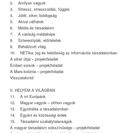
2. Amilyen vagyok
3. Stressz, stresszoldás, függés
4. Jólét, siker, boldogság
5. Akivé válhatok
6. Média és társadalom
7. A valóság médiaképe
8. Sztereotípiák, előítéletek
9. Behálózott világ
10. NETika: jog és felelősség az információs társadalomban
A siker útjai – projektfeladat
Emberi sorsok – projektfeladat
A Mars-kolónia – projektfeladat
Visszatekintő
II. HELYEM A VILÁGBAN
11. A mi Európánk
12. Magyar vagyok – otthon vagyok
13. Együttélés a társadalomban
14. Egyéni és közösségi érdek
15. Társadalmi szabálytalanságok
A magyar társadalom sokszínűsége – projektfeladat