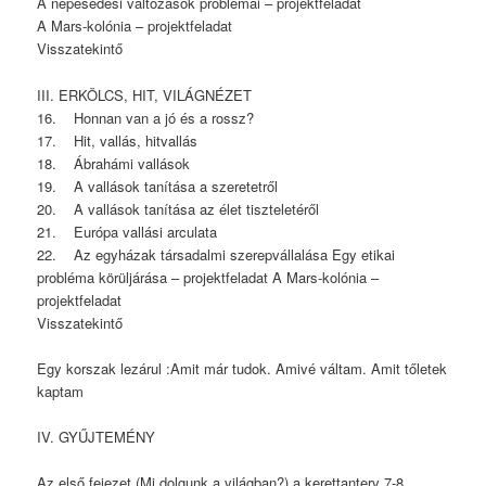
A népesedési változások problémái – projektfeladat
A Mars-kolónia – projektfeladat
Visszatekintő
III. ERKÖLCS, HIT, VILÁGNÉZET
16. Honnan van a jó és a rossz?
17. Hit, vallás, hitvallás
18. Ábrahámi vallások
19. A vallások tanítása a szeretetről
20. A vallások tanítása az élet tiszteletéről
21. Európa vallási arculata
22. Az egyházak társadalmi szerepvállalása Egy etikai
probléma körüljárása – projektfeladat A Mars-kolónia –
projektfeladat
Visszatekintő
Egy korszak lezárul :Amit már tudok. Amivé váltam. Amit tőletek
kaptam
IV. GYŰJTEMÉNY
Az első fejezet (Mi dolgunk a világban?) a kerettanterv 7-8.