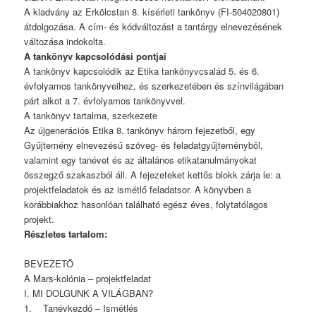
A kiadvány az Erkölcstan 8. kísérleti tankönyv (FI-504020801)
átdolgozása. A cím- és kódváltozást a tantárgy elnevezésének
változása indokolta.
A tankönyv kapcsolódási pontjai
A tankönyv kapcsolódik az Etika tankönyvcsalád 5. és 6.
évfolyamos tankönyveihez, és szerkezetében és színvilágában
párt alkot a 7. évfolyamos tankönyvvel.
A tankönyv tartalma, szerkezete
Az újgenerációs Etika 8. tankönyv három fejezetből, egy
Gyűjtemény elnevezésű szöveg- és feladatgyűjteményből,
valamint egy tanévet és az általános etikatanulmányokat
összegző szakaszból áll. A fejezeteket kettős blokk zárja le: a
projektfeladatok és az ismétlő feladatsor. A könyvben a
korábbiakhoz hasonlóan található egész éves, folytatólagos
projekt.
Részletes tartalom:
BEVEZETŐ
A Mars-kolónia – projektfeladat
I. MI DOLGUNK A VILÁGBAN?
1. Tanévkezdő – Ismétlés