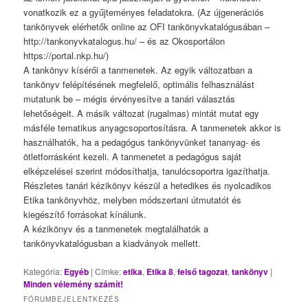
vonatkozik ez a gyűjteményes feladatokra. (Az újgenerációs
tankönyvek elérhetők online az OFI tankönyvkatalógusában –
http://tankonyvkatalogus.hu/ – és az Okosportálon
https://portal.nkp.hu/)
A tankönyv kísérői a tanmenetek. Az egyik változatban a
tankönyv felépítésének megfelelő, optimális felhasználást
mutatunk be – mégis érvényesítve a tanári választás
lehetőségeit. A másik változat (rugalmas) mintát mutat egy
másféle tematikus anyagcsoportosításra. A tanmenetek akkor is
használhatók, ha a pedagógus tankönyvünket tananyag- és
ötletforrásként kezeli. A tanmenetet a pedagógus saját
elképzelései szerint módosíthatja, tanulócsoportra igazíthatja.
Részletes tanári kézikönyv készül a hetedikes és nyolcadikos
Etika tankönyvhöz, melyben módszertani útmutatót és
kiegészítő forrásokat kínálunk.
A kézikönyv és a tanmenetek megtalálhatók a
tankönyvkatalógusban a kiadványok mellett.
Kategória:
Egyéb
|
Címke:
etika
,
Etika 8
,
felső tagozat
,
tankönyv
|
Minden vélemény számít!
FÓRUMBEJELENTKEZÉS