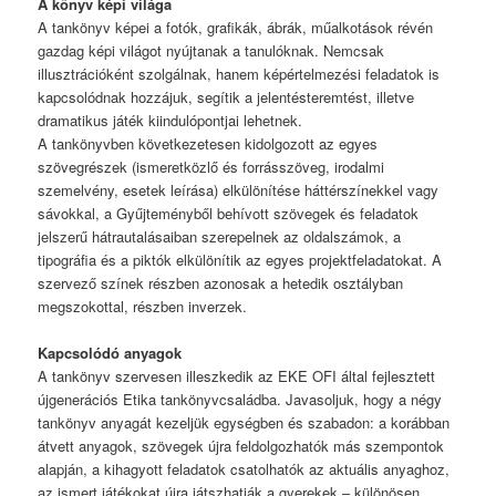
A könyv képi világa
A tankönyv képei a fotók, grafikák, ábrák, műalkotások révén
gazdag képi világot nyújtanak a tanulóknak. Nemcsak
illusztrációként szolgálnak, hanem képértelmezési feladatok is
kapcsolódnak hozzájuk, segítik a jelentésteremtést, illetve
dramatikus játék kiindulópontjai lehetnek.
A tankönyvben következetesen kidolgozott az egyes
szövegrészek (ismeretközlő és forrásszöveg, irodalmi
szemelvény, esetek leírása) elkülönítése háttérszínekkel vagy
sávokkal, a Gyűjteményből behívott szövegek és feladatok
jelszerű hátrautalásaiban szerepelnek az oldalszámok, a
tipográfia és a piktók elkülönítik az egyes projektfeladatokat. A
szervező színek részben azonosak a hetedik osztályban
megszokottal, részben inverzek.
Kapcsolódó anyagok
A tankönyv szervesen illeszkedik az EKE OFI által fejlesztett
újgenerációs Etika tankönyvcsaládba. Javasoljuk, hogy a négy
tankönyv anyagát kezeljük egységben és szabadon: a korábban
átvett anyagok, szövegek újra feldolgozhatók más szempontok
alapján, a kihagyott feladatok csatolhatók az aktuális anyaghoz,
az ismert játékokat újra játszhatják a gyerekek – különösen