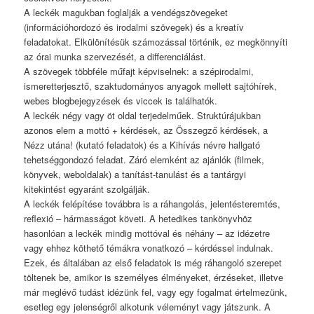
A leckék magukban foglalják a vendégszövegeket
(információhordozó és irodalmi szövegek) és a kreatív
feladatokat. Elkülönítésük számozással történik, ez megkönnyíti
az órai munka szervezését, a differenciálást.
A szövegek többféle műfajt képviselnek: a szépirodalmi,
ismeretterjesztő, szaktudományos anyagok mellett sajtóhírek,
webes blogbejegyzések és viccek is találhatók.
A leckék négy vagy öt oldal terjedelműek. Struktúrájukban
azonos elem a mottó + kérdések, az Összegző kérdések, a
Nézz utána! (kutató feladatok) és a Kihívás névre hallgató
tehetséggondozó feladat. Záró elemként az ajánlók (filmek,
könyvek, weboldalak) a tanítást-tanulást és a tantárgyi
kitekintést egyaránt szolgálják.
A leckék felépítése továbbra is a ráhangolás, jelentésteremtés,
reflexió – hármasságot követi. A hetedikes tankönyvhöz
hasonlóan a leckék mindig mottóval és néhány – az idézetre
vagy ehhez köthető témákra vonatkozó – kérdéssel indulnak.
Ezek, és általában az első feladatok is még ráhangoló szerepet
töltenek be, amikor is személyes élményeket, érzéseket, illetve
már meglévő tudást idézünk fel, vagy egy fogalmat értelmezünk,
esetleg egy jelenségről alkotunk véleményt vagy játszunk. A