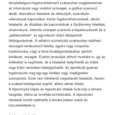
témafeldolgozó-fogalomértelmező szakaszban megjelenhetnek
az információs vagy irodalmi szövegek, a grafikai szervező
ábrák, dramatikus feladatok és reflexiójuk, személyes
vélemények kapcsolása, közös fogalomértelmezések, alkotó
feladatok, és általában ide kapcsolódnak a Gyűjtemény feladatai,
olvasmányai. Jelentős szerepet szántunk a képelemzésnek és a
„párbeszédnek”: az egymással vitázó álláspontok
feldolgozásának. A reflektív-szintetizáló szakaszban található
összegző-rendszerező feladat, egyéni vagy csoportos
kutatómunka, vagy a téma továbbgondolásához ajánlott
kérdések, anyagok. Ezeket javasoljuk otthoni munkára is, így az
értékelést is segíthetik, de a feladatok beépíthetők az órába
vagy külön tanórában feldolgozhatók. Az ajánlóknál gyakran
fogalmazunk meg egy-egy kérdést vagy megfigyelési
szempontot. Ezek nem feltétlenül megoldandó feladatok, hanem
a szabad feldolgozást segítik, ahhoz adnak ötletet.
A fejezetnyitó képek és fejezetzáró oldalak funkciója a témára
hangolás, illetve az ismétlés-szintetizálás. A fejezetzáró
feladatok között találhatók a témára jobban utalók és
közvetettebbek is.