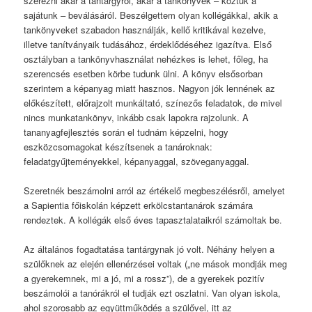
szerezni akár a tantárgyról, akár a tankönyvek – köztük a
sajátunk – beválásáról. Beszélgettem olyan kollégákkal, akik a
tankönyveket szabadon használják, kellő kritikával kezelve,
illetve tanítványaik tudásához, érdeklődéséhez igazítva. Első
osztályban a tankönyvhasználat nehézkes is lehet, főleg, ha
szerencsés esetben körbe tudunk ülni. A könyv elsősorban
szerintem a képanyag miatt hasznos. Nagyon jók lennének az
előkészített, előrajzolt munkáltató, színezős feladatok, de mivel
nincs munkatankönyv, inkább csak lapokra rajzolunk. A
tananyagfejlesztés során el tudnám képzelni, hogy
eszközcsomagokat készítsenek a tanároknak:
feladatgyűjteményekkel, képanyaggal, szöveganyaggal.
Szeretnék beszámolni arról az értékelő megbeszélésről, amelyet
a Sapientia főiskolán képzett erkölcstantanárok számára
rendeztek. A kollégák első éves tapasztalataikról számoltak be.
Az általános fogadtatása tantárgynak jó volt. Néhány helyen a
szülőknek az elején ellenérzései voltak („ne mások mondják meg
a gyerekemnek, mi a jó, mi a rossz”), de a gyerekek pozitív
beszámolói a tanórákról el tudják ezt oszlatni. Van olyan iskola,
ahol szorosabb az együttműködés a szülővel, itt az