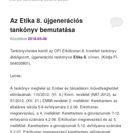
Az Etika 8. újgenerációs
tankönyv bemutatása
Közzétéve
2018-05-06
Tankönyvlistára került az OFI
Erkölcstan 8. kísérleti
tankönyv
átdolgozott, újgenerációs tankönyve
Etika 8.
címen. (Kódja FI-
504030801).
Leírás:
A tankönyv megfelel az Ember és társadalom műveltségterület
előírásainak: 110/2012. (VI. 4.) Korm. rendelet (NAT 2012), az
51/2012. (XII. 21.) EMMI-rendelet 2. melléklet: Kerettanterv az
általános iskola 5-8 évfolyamára 2.2.06. Erkölcstan
megnevezésű, a 4. melléklet: Kerettanterv a gimnáziumok 7-12.
évfolyama számára 4.2.06. Erkölcstan megnevezésű és az 5.
melléklet: Kerettanterv a gimnáziumok 5-12. évfolyama számára
5.2.07. Erkölcstan megnevezésű kerettanterv előírásainak.