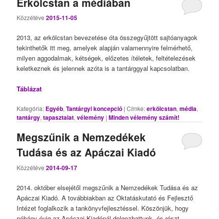
Erkölcstan a médiában
Közzétéve
2015-11-05
2013, az erkölcstan bevezetése óta összegyűjtött sajtóanyagok
tekinthetők itt meg, amelyek alapján valamennyire felmérhető,
milyen aggodalmak, kétségek, előzetes ítéletek, feltételezések
keletkeznek és jelennek azóta is a tantárggyal kapcsolatban.
Táblázat
Kategória:
Egyéb
,
Tantárgyi koncepció
|
Címke:
erkölcstan
,
média
,
tantárgy
,
tapasztalat
,
vélemény
|
Minden vélemény számít!
Megszűnik a Nemzedékek
Tudása és az Apáczai Kiadó
Közzétéve
2014-09-17
2014. október elsejétől megszűnik a Nemzedékek Tudása és az
Apáczai Kiadó. A továbbiakban az Oktatáskutató és Fejlesztő
Intézet foglalkozik a tankönyvfejlesztéssel. Köszönjük, hogy
néhány évig az Apáczai Kiadónál dolgozhattunk, és részt