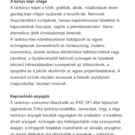
A könyv képi világa
A tankönyv képei a fotók, grafikák, ábrák, műalkotások révén
gazdag képi világot nyújtanak a tanulóknak. Nemcsak
illusztrációként szolgálnak, hanem képértelmezési feladatok is
kapcsolódnak hozzájuk, segítik a jelentésteremtést, illetve
dramatikus játék kiindulópontjai lehetnek.
A tankönyvben következetesen kidolgozott az egyes
szövegrészek (ismeretközlő és forrásszöveg, irodalmi
szemelvény, esetek leírása) elkülönítése háttérszínekkel vagy
sávokkal, a Gyűjteményből behívott szövegek és feladatok
jelszerű hátrautalásaiban szerepelnek az oldalszámok, a
tipográfia és a piktók elkülönítik az egyes projektfeladatokat. A
szervező színek részben azonosak a hetedik osztályban
megszokottal, részben inverzek.
Kapcsolódó anyagok
A tankönyv szervesen illeszkedik az EKE OFI által fejlesztett
újgenerációs Etika tankönyvcsaládba. Javasoljuk, hogy a négy
tankönyv anyagát kezeljük egységben és szabadon: a korábban
átvett anyagok, szövegek újra feldolgozhatók más szempontok
alapján, a kihagyott feladatok csatolhatók az aktuális anyaghoz,
az ismert játékokat újra játszhatják a gyerekek – különösen