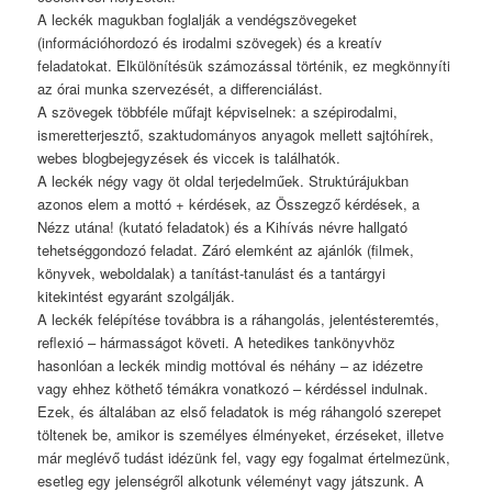
A leckék magukban foglalják a vendégszövegeket
(információhordozó és irodalmi szövegek) és a kreatív
feladatokat. Elkülönítésük számozással történik, ez megkönnyíti
az órai munka szervezését, a differenciálást.
A szövegek többféle műfajt képviselnek: a szépirodalmi,
ismeretterjesztő, szaktudományos anyagok mellett sajtóhírek,
webes blogbejegyzések és viccek is találhatók.
A leckék négy vagy öt oldal terjedelműek. Struktúrájukban
azonos elem a mottó + kérdések, az Összegző kérdések, a
Nézz utána! (kutató feladatok) és a Kihívás névre hallgató
tehetséggondozó feladat. Záró elemként az ajánlók (filmek,
könyvek, weboldalak) a tanítást-tanulást és a tantárgyi
kitekintést egyaránt szolgálják.
A leckék felépítése továbbra is a ráhangolás, jelentésteremtés,
reflexió – hármasságot követi. A hetedikes tankönyvhöz
hasonlóan a leckék mindig mottóval és néhány – az idézetre
vagy ehhez köthető témákra vonatkozó – kérdéssel indulnak.
Ezek, és általában az első feladatok is még ráhangoló szerepet
töltenek be, amikor is személyes élményeket, érzéseket, illetve
már meglévő tudást idézünk fel, vagy egy fogalmat értelmezünk,
esetleg egy jelenségről alkotunk véleményt vagy játszunk. A