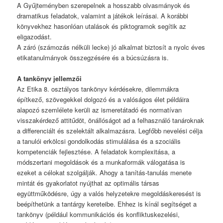
A Gyűjteményben szerepelnek a hosszabb olvasmányok és
dramatikus feladatok, valamint a játékok leírásai. A korábbi
könyvekhez hasonlóan utalások és piktogramok segítik az
eligazodást.
A záró (számozás nélküli lecke) jó alkalmat biztosít a nyolc éves
etikatanulmányok összegzésére és a búcsúzásra is.
A tankönyv jellemzői
Az Etika 8. osztályos tankönyv kérdésekre, dilemmákra
építkező, szövegekkel dolgozó és a valóságos élet példáira
alapozó szemlélete kerüli az ismeretátadó és normatívan
visszakérdező attitűdöt, önállóságot ad a felhasználó tanároknak
a differenciált és szelektált alkalmazásra. Legfőbb nevelési célja
a tanulói erkölcsi gondolkodás stimulálása és a szociális
kompetenciák fejlesztése. A feladatok komplexitása, a
módszertani megoldások és a munkaformák válogatása is
ezeket a célokat szolgálják. Ahogy a tanítás-tanulás menete
mintát és gyakorlatot nyújthat az optimális társas
együttműködésre, úgy a valós helyzetekre megoldáskeresést is
beépíthetünk a tantárgy kereteibe. Ehhez is kínál segítséget a
tankönyv (például kommunikációs és konfliktuskezelési,