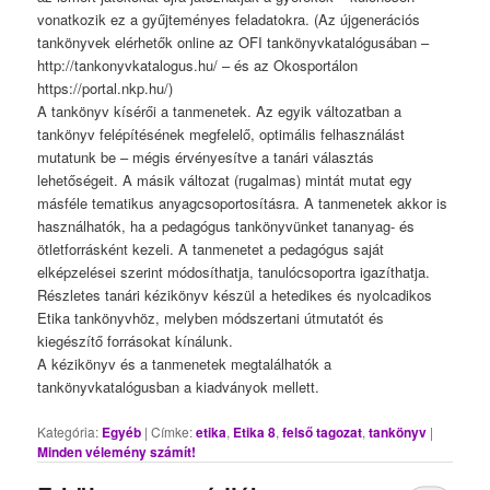
vonatkozik ez a gyűjteményes feladatokra. (Az újgenerációs
tankönyvek elérhetők online az OFI tankönyvkatalógusában –
http://tankonyvkatalogus.hu/ – és az Okosportálon
https://portal.nkp.hu/)
A tankönyv kísérői a tanmenetek. Az egyik változatban a
tankönyv felépítésének megfelelő, optimális felhasználást
mutatunk be – mégis érvényesítve a tanári választás
lehetőségeit. A másik változat (rugalmas) mintát mutat egy
másféle tematikus anyagcsoportosításra. A tanmenetek akkor is
használhatók, ha a pedagógus tankönyvünket tananyag- és
ötletforrásként kezeli. A tanmenetet a pedagógus saját
elképzelései szerint módosíthatja, tanulócsoportra igazíthatja.
Részletes tanári kézikönyv készül a hetedikes és nyolcadikos
Etika tankönyvhöz, melyben módszertani útmutatót és
kiegészítő forrásokat kínálunk.
A kézikönyv és a tanmenetek megtalálhatók a
tankönyvkatalógusban a kiadványok mellett.
Kategória:
Egyéb
|
Címke:
etika
,
Etika 8
,
felső tagozat
,
tankönyv
|
Minden vélemény számít!