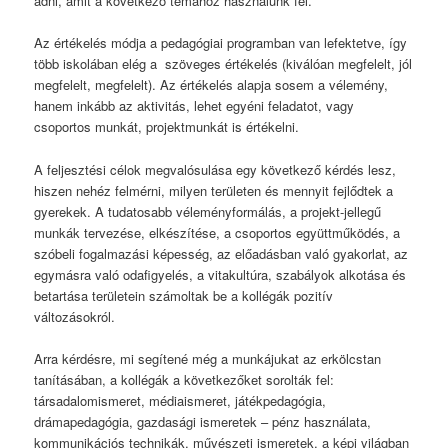
adni, amit a következő témához használunk fel.
Az értékelés módja a pedagógiai programban van lefektetve, így
több iskolában elég a szöveges értékelés (kiválóan megfelelt, jól
megfelelt, megfelelt). Az értékelés alapja sosem a vélemény,
hanem inkább az aktivitás, lehet egyéni feladatot, vagy
csoportos munkát, projektmunkát is értékelni.
A feljesztési célok megvalósulása egy következő kérdés lesz,
hiszen nehéz felmérni, milyen területen és mennyit fejlődtek a
gyerekek. A tudatosabb véleményformálás, a projekt-jellegű
munkák tervezése, elkészítése, a csoportos együttműködés, a
szóbeli fogalmazási képesség, az előadásban való gyakorlat, az
egymásra való odafigyelés, a vitakultúra, szabályok alkotása és
betartása területein számoltak be a kollégák pozitív
változásokról.
Arra kérdésre, mi segítené még a munkájukat az erkölcstan
tanításában, a kollégák a következőket sorolták fel:
társadalomismeret, médiaismeret, játékpedagógia,
drámapedagógia, gazdasági ismeretek – pénz használata,
kommunikációs technikák, művészeti ismeretek, a képi világban