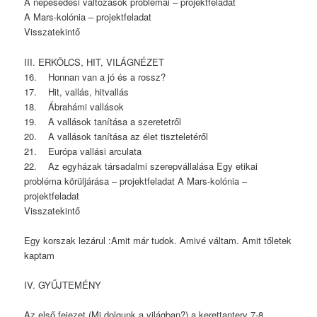
A népesedési változások problémái – projektfeladat
A Mars-kolónia – projektfeladat
Visszatekintő
III. ERKÖLCS, HIT, VILÁGNÉZET
16. Honnan van a jó és a rossz?
17. Hit, vallás, hitvallás
18. Ábrahámi vallások
19. A vallások tanítása a szeretetről
20. A vallások tanítása az élet tiszteletéről
21. Európa vallási arculata
22. Az egyházak társadalmi szerepvállalása Egy etikai
probléma körüljárása – projektfeladat A Mars-kolónia –
projektfeladat
Visszatekintő
Egy korszak lezárul :Amit már tudok. Amivé váltam. Amit tőletek
kaptam
IV. GYŰJTEMÉNY
Az első fejezet (Mi dolgunk a világban?) a kerettanterv 7-8.