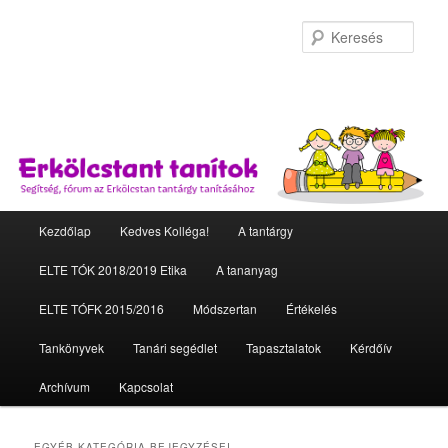
Kere
Fő menü
Kezdőlap
Kedves Kolléga!
A tantárgy
Tovább az elsődleges tartalomra
Tovább a másodlagos tartalomra
ELTE TÓK 2018/2019 Etika
A tananyag
ELTE TÓFK 2015/2016
Módszertan
Értékelés
Tankönyvek
Tanári segédlet
Tapasztalatok
Kérdőív
Archívum
Kapcsolat
EGYÉB
KATEGÓRIA BEJEGYZÉSEI