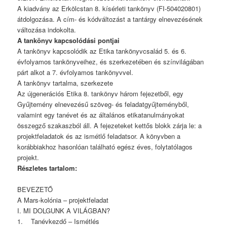
A kiadvány az Erkölcstan 8. kísérleti tankönyv (FI-504020801)
átdolgozása. A cím- és kódváltozást a tantárgy elnevezésének
változása indokolta.
A tankönyv kapcsolódási pontjai
A tankönyv kapcsolódik az Etika tankönyvcsalád 5. és 6.
évfolyamos tankönyveihez, és szerkezetében és színvilágában
párt alkot a 7. évfolyamos tankönyvvel.
A tankönyv tartalma, szerkezete
Az újgenerációs Etika 8. tankönyv három fejezetből, egy
Gyűjtemény elnevezésű szöveg- és feladatgyűjteményből,
valamint egy tanévet és az általános etikatanulmányokat
összegző szakaszból áll. A fejezeteket kettős blokk zárja le: a
projektfeladatok és az ismétlő feladatsor. A könyvben a
korábbiakhoz hasonlóan található egész éves, folytatólagos
projekt.
Részletes tartalom:
BEVEZETŐ
A Mars-kolónia – projektfeladat
I. MI DOLGUNK A VILÁGBAN?
1. Tanévkezdő – Ismétlés