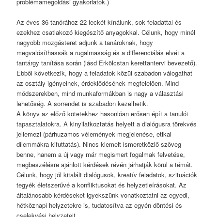
problémamegoldási gyakorlatok.)
Az éves 36 tanórához 22 leckét kínálunk, sok feladattal és
ezekhez csatlakozó kiegészítő anyagokkal. Célunk, hogy minél
nagyobb mozgásteret adjunk a tanároknak, hogy
megvalósíthassák a rugalmasság és a differenciálás elvét a
tantárgy tanítása során (lásd Erkölcstan kerettantervi bevezető).
Ebből következik, hogy a feladatok közül szabadon válogathat
az osztály igényeinek, érdeklődésének megfelelően. Mind
módszerekben, mind munkaformákban is nagy a választási
lehetőség. A sorrendet is szabadon kezelhetik.
A könyv az előző kötetekhez hasonlóan erősen épít a tanulói
tapasztalatokra. A kinyilatkoztatás helyett a dialógusra törekvés
jellemezi (párhuzamos vélemények megjelenése, etikai
dilemmákra kifuttatás). Nincs kiemelt ismeretközlő szöveg
benne, hanem a új vagy már megismert fogalmak felvetése,
megbeszélésre ajánlott kérdések révén járhatják körül a témát.
Célunk, hogy jól kitalált dialógusok, kreatív feladatok, szituációk
tegyék életszerűvé a konfliktusokat és helyzetleírásokat. Az
általánosabb kérdéseket igyekszünk vonatkoztatni az egyedi,
hétköznapi helyzetekre is, tudatosítva az egyén döntési és
cselekvési helyzeteit.