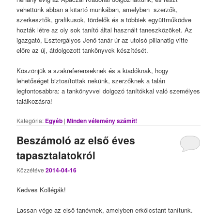
vehettünk abban a kitartó munkában, amelyben szerzők,
szerkesztők, grafikusok, tördelők és a többiek együttműködve
hozták létre az oly sok tanító által használt taneszközöket. Az
igazgató, Esztergályos Jenő tanár úr az utolsó pillanatig vitte
előre az új, átdolgozott tankönyvek készítését.
Köszönjük a szakreferenseknek és a kiadóknak, hogy
lehetőséget biztosítottak nekünk, szerzőknek a talán
legfontosabbra: a tankönyvvel dolgozó tanítókkal való személyes
találkozásra!
Kategória:
Egyéb
|
Minden vélemény számít!
Beszámoló az első éves
tapasztalatokról
Közzétéve
2014-04-16
Kedves Kollégák!
Lassan vége az első tanévnek, amelyben erkölcstant tanítunk.