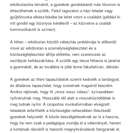
erkölcstanóra témáiról, a gyerekek gondolatairól más fórumon is
értesülhetnek a szülők. Felső tagozaton a házi feladat vagy
gyűjtőmunka elkészítésébe be lehet vonni a családot (például ki
mit gondol egy bizonyos kérdésről – ez közvetve a családi
kommunikációt is színezi).
A hittan – erkölcstan közötti választás problémája is előkerült:
mivel az erkölcstan a személyiségfejlesztést és a
közösségfejlesztést állítja előtérbe, nem szerencsés az
osztályok kettészakítása. A szülők egy része hittanra is járatná
a gyermekét, de az továbbra is jobb lenne fakultatívan, délután.
A gyerekek az itteni tapasztalatok szerint kedvelik a tantárgyat,
és általános tapasztalat, hogy szeretnek magukról beszélni.
Amikor rájönnek, hogy itt „nincs rossz válasz”, szívesebben
nyilvánulnak meg. Hosszabb idő alatt a visszahúzódóbbak is
meg tudnak nyílni. A csoportos munkaformában elvégzett
feladatok erősíthetik a közösségbe nehezebben illeszkedő
gyerekek helyzetét. A közös beszélgetéseknek az is a haszna,
hogy ha nem csak a pedagógus mondja el a véleményét, hanem
a kortársak részéről is hasonló megnyilvánulások hangzanak el,