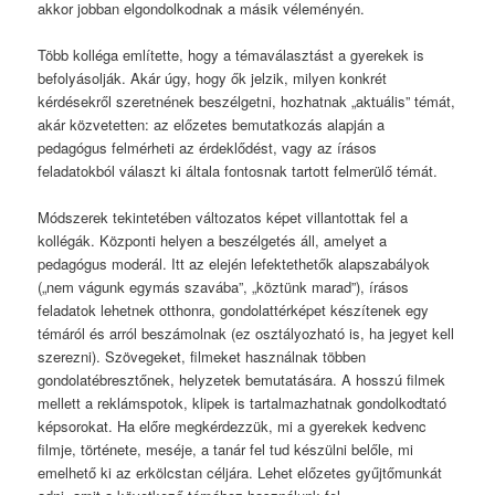
akkor jobban elgondolkodnak a másik véleményén.
Több kolléga említette, hogy a témaválasztást a gyerekek is
befolyásolják. Akár úgy, hogy ők jelzik, milyen konkrét
kérdésekről szeretnének beszélgetni, hozhatnak „aktuális” témát,
akár közvetetten: az előzetes bemutatkozás alapján a
pedagógus felmérheti az érdeklődést, vagy az írásos
feladatokból választ ki általa fontosnak tartott felmerülő témát.
Módszerek tekintetében változatos képet villantottak fel a
kollégák. Központi helyen a beszélgetés áll, amelyet a
pedagógus moderál. Itt az elején lefektethetők alapszabályok
(„nem vágunk egymás szavába”, „köztünk marad”), írásos
feladatok lehetnek otthonra, gondolattérképet készítenek egy
témáról és arról beszámolnak (ez osztályozható is, ha jegyet kell
szerezni). Szövegeket, filmeket használnak többen
gondolatébresztőnek, helyzetek bemutatására. A hosszú filmek
mellett a reklámspotok, klipek is tartalmazhatnak gondolkodtató
képsorokat. Ha előre megkérdezzük, mi a gyerekek kedvenc
filmje, története, meséje, a tanár fel tud készülni belőle, mi
emelhető ki az erkölcstan céljára. Lehet előzetes gyűjtőmunkát