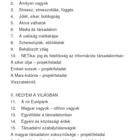
2. Amilyen vagyok
3. Stressz, stresszoldás, függés
4. Jólét, siker, boldogság
5. Akivé válhatok
6. Média és társadalom
7. A valóság médiaképe
8. Sztereotípiák, előítéletek
9. Behálózott világ
10. NETika: jog és felelősség az információs társadalomban
A siker útjai – projektfeladat
Emberi sorsok – projektfeladat
A Mars-kolónia – projektfeladat
Visszatekintő
II. HELYEM A VILÁGBAN
11. A mi Európánk
12. Magyar vagyok – otthon vagyok
13. Együttélés a társadalomban
14. Egyéni és közösségi érdek
15. Társadalmi szabálytalanságok
A magyar társadalom sokszínűsége – projektfeladat