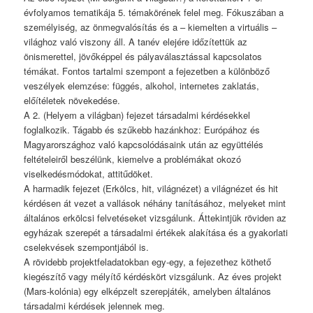
évfolyamos tematikája 5. témakörének felel meg. Fókuszában a
személyiség, az önmegvalósítás és a – kiemelten a virtuális –
világhoz való viszony áll. A tanév elejére időzítettük az
önismerettel, jövőképpel és pályaválasztással kapcsolatos
témákat. Fontos tartalmi szempont a fejezetben a különböző
veszélyek elemzése: függés, alkohol, internetes zaklatás,
előítéletek növekedése.
A 2. (Helyem a világban) fejezet társadalmi kérdésekkel
foglalkozik. Tágabb és szűkebb hazánkhoz: Európához és
Magyarországhoz való kapcsolódásaink után az együttélés
feltételeiről beszélünk, kiemelve a problémákat okozó
viselkedésmódokat, attitűdöket.
A harmadik fejezet (Erkölcs, hit, világnézet) a világnézet és hit
kérdésen át vezet a vallások néhány tanításához, melyeket mint
általános erkölcsi felvetéseket vizsgálunk. Áttekintjük röviden az
egyházak szerepét a társadalmi értékek alakítása és a gyakorlati
cselekvések szempontjából is.
A rövidebb projektfeladatokban egy-egy, a fejezethez köthető
kiegészítő vagy mélyítő kérdéskört vizsgálunk. Az éves projekt
(Mars-kolónia) egy elképzelt szerepjáték, amelyben általános
társadalmi kérdések jelennek meg.