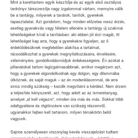
Mint a kerettanterv egyik készítője és az egyik első osztályos
tankönyv társszerzője nagy izgalommal vártam, mennyire válik
be a tantárgy, milyenek a tanárok, tanítók, gyerekek
tapasztalatai. Azt gondolom, hogy minden előzetes rossz érzés,
esetleg gyanakvás vagy félelem ellenére a tantárgy új szakmai
lehetőségeket kínál a tanításban: aki ebben jól érzi magát, itt
lehetőséget kap arra, hogy a gyerekekre figyeljen, az ő
érdeklődésüknek megfelelően alakítsa a tartalmat,
rácsodálkozhat a gyerekek megnyilatkozásaira, érvelésére,
véleményére, gondolkodásmódjuk érdekességeire. Én azokat a
pillanatokat tartom legizgalmasabbnak, amikor megérzem azt,
hogy a gyerekek elgondolkodnak egy dolgon, egy dilemmába
ütköznek, és saját maguk – az én moderálásommal, de arra
sincs mindig szükség – kezdik megvitatni a kérdést. Nem érzem
a teljesítés kényszerét, azt, hogy adott az az ismeretanyag,
amelyet „el kell végezni”, minden óra más és más. Sokkal több
odafigyelésre és rögtönzésre van szükség részemről,
ugyanakkor fejben kell tartanom, milyen témakörön belül
vagyunk.
Sajnos személyesen viszonylag kevés visszajelzést tudtam