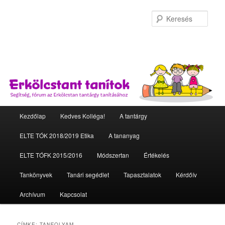
Kere
Fő menü
Kezdőlap
Kedves Kolléga!
A tantárgy
Tovább az elsődleges tartalomra
Tovább a másodlagos tartalomra
ELTE TÓK 2018/2019 Etika
A tananyag
ELTE TÓFK 2015/2016
Módszertan
Értékelés
Tankönyvek
Tanári segédlet
Tapasztalatok
Kérdőív
Archívum
Kapcsolat
CÍMKE:
TANFOLYAM