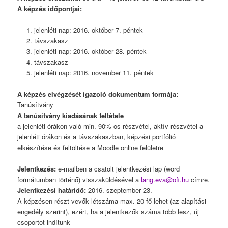
A képzés időpontjai:
jelenléti nap: 2016. október 7. péntek
távszakasz
jelenléti nap: 2016. október 28. péntek
távszakasz
jelenléti nap: 2016. november 11. péntek
A képzés elvégzését igazoló dokumentum formája:
Tanúsítvány
A tanúsítvány kiadásának feltétele
a jelenléti órákon való min. 90%-os részvétel, aktív részvétel a
jelenléti órákon és a távszakaszban, képzési portfólió
elkészítése és feltöltése a Moodle online felületre
Jelentkezés:
e-mailben a csatolt jelentkezési lap (word
formátumban történő) visszaküldésével a
lang.eva@ofi.hu
címre.
Jelentkezési határidő:
2016. szeptember 23.
A képzésen részt vevők létszáma max. 20 fő lehet (az alapítási
engedély szerint), ezért, ha a jelentkezők száma több lesz, új
csoportot indítunk