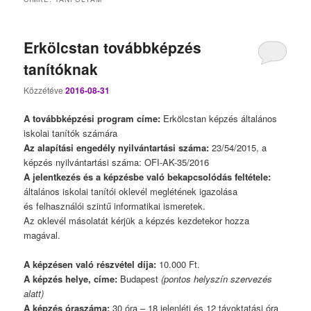
Erkölcstan továbbképzés
tanítóknak
Közzétéve
2016-08-31
A továbbképzési program címe:
Erkölcstan képzés általános
iskolai tanítók számára
Az alapítási engedély nyilvántartási száma:
23/54/2015, a
képzés nyilvántartási száma: OFI-AK-35/2016
A jelentkezés és a képzésbe való bekapcsolódás feltétele:
általános iskolai tanítói oklevél meglétének igazolása
és felhasználói szintű informatikai ismeretek.
Az oklevél másolatát kérjük a képzés kezdetekor hozza
magával.
A képzésen való részvétel díja:
10.000 Ft.
A képzés helye, címe:
Budapest
(pontos helyszín szervezés
alatt)
A képzés óraszáma:
30 óra – 18 jelenléti és 12 távoktatási óra