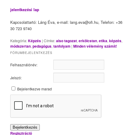
jelentkezési lap
Kapcsolattartó: Láng Éva, e-mail: lang.eva@ofi.hu, Telefon: +36
30 723 9740
Kategória:
Képzés
|
Címke:
also tagozat
,
erkölcstan
,
etika
,
képzés
,
módszertan
,
pedagógus
,
tanfolyam
|
Minden vélemény számít!
FÓRUMBEJELENTKEZÉS
Felhasználónév:
Jelszó:
Bejelentkezve marad
Bejelentkezés
Regisztráció