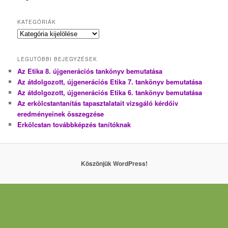
KATEGÓRIÁK
Kategóriák
LEGUTÓBBI BEJEGYZÉSEK
Az Etika 8. újgenerációs tankönyv bemutatása
Az átdolgozott, újgenerációs Etika 7. tankönyv bemutatása
Az átdolgozott, újgenerációs Etika 6. tankönyv bemutatása
Az erkölcstantanítás tapasztalatait vizsgáló kérdőív
eredményeinek összegzése
Erkölcstan továbbképzés tanítóknak
Köszönjük WordPress!