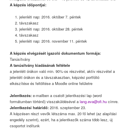
A képzés időpontjai:
jelenléti nap: 2016. október 7. péntek
távszakasz
jelenléti nap: 2016. október 28. péntek
távszakasz
jelenléti nap: 2016. november 11. péntek
A képzés elvégzését igazoló dokumentum formája:
Tanúsítvány
A tanúsítvány kiadásának feltétele
a jelenléti órákon való min. 90%-os részvétel, aktív részvétel a
jelenléti órákon és a távszakaszban, képzési portfólió
elkészítése és feltöltése a Moodle online felületre
Jelentkezés:
e-mailben a csatolt jelentkezési lap (word
formátumban történő) visszaküldésével a
lang.eva@ofi.hu
címre.
Jelentkezési határidő:
2016. szeptember 23.
A képzésen részt vevők létszáma max. 20 fő lehet (az alapítási
engedély szerint), ezért, ha a jelentkezők száma több lesz, új
csoportot indítunk