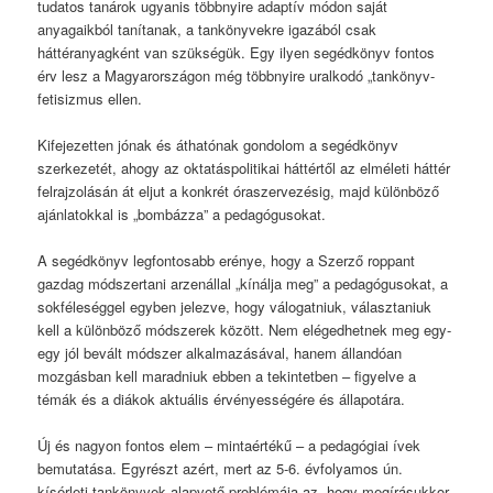
tudatos tanárok ugyanis többnyire adaptív módon saját
anyagaikból tanítanak, a tankönyvekre igazából csak
háttéranyagként van szükségük. Egy ilyen segédkönyv fontos
érv lesz a Magyarországon még többnyire uralkodó „tankönyv-
fetisizmus ellen.
Kifejezetten jónak és áthatónak gondolom a segédkönyv
szerkezetét, ahogy az oktatáspolitikai háttértől az elméleti háttér
felrajzolásán át eljut a konkrét óraszervezésig, majd különböző
ajánlatokkal is „bombázza” a pedagógusokat.
A segédkönyv legfontosabb erénye, hogy a Szerző roppant
gazdag módszertani arzenállal „kínálja meg” a pedagógusokat, a
sokféleséggel egyben jelezve, hogy válogatniuk, választaniuk
kell a különböző módszerek között. Nem elégedhetnek meg egy-
egy jól bevált módszer alkalmazásával, hanem állandóan
mozgásban kell maradniuk ebben a tekintetben – figyelve a
témák és a diákok aktuális érvényességére és állapotára.
Új és nagyon fontos elem – mintaértékű – a pedagógiai ívek
bemutatása. Egyrészt azért, mert az 5-6. évfolyamos ún.
kísérleti tankönyvek alapvető problémája az, hogy megírásukkor