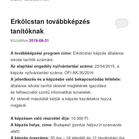
Erkölcstan továbbképzés
tanítóknak
Közzétéve
2016-08-31
A továbbképzési program címe:
Erkölcstan képzés általános
iskolai tanítók számára
Az alapítási engedély nyilvántartási száma:
23/54/2015, a
képzés nyilvántartási száma: OFI-AK-35/2016
A jelentkezés és a képzésbe való bekapcsolódás feltétele:
általános iskolai tanítói oklevél meglétének igazolása
és felhasználói szintű informatikai ismeretek.
Az oklevél másolatát kérjük a képzés kezdetekor hozza
magával.
A képzésen való részvétel díja:
10.000 Ft.
A képzés helye, címe:
Budapest
(pontos helyszín szervezés
alatt)
A képzés óraszáma:
30 óra – 18 jelenléti és 12 távoktatási óra