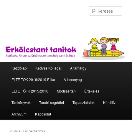
Kere
Fő menü
Kezdőlap
Kedves Kolléga!
A tantárgy
Tovább az elsődleges tartalomra
Tovább a másodlagos tartalomra
ELTE TÓK 2018/2019 Etika
A tananyag
ELTE TÓFK 2015/2016
Módszertan
Értékelés
Tankönyvek
Tanári segédlet
Tapasztalatok
Kérdőív
Archívum
Kapcsolat
CÍMKE:
MÓDSZERTAN