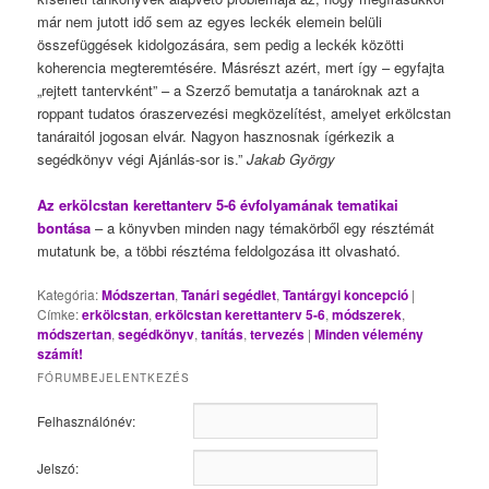
már nem jutott idő sem az egyes leckék elemein belüli
összefüggések kidolgozására, sem pedig a leckék közötti
koherencia megteremtésére. Másrészt azért, mert így – egyfajta
„rejtett tantervként” – a Szerző bemutatja a tanároknak azt a
roppant tudatos óraszervezési megközelítést, amelyet erkölcstan
tanáraitól jogosan elvár. Nagyon hasznosnak ígérkezik a
segédkönyv végi Ajánlás-sor is.”
Jakab György
Az erkölcstan kerettanterv 5-6 évfolyamának tematikai
bontása
– a könyvben minden nagy témakörből egy résztémát
mutatunk be, a többi résztéma feldolgozása itt olvasható.
Kategória:
Módszertan
,
Tanári segédlet
,
Tantárgyi koncepció
|
Címke:
erkölcstan
,
erkölcstan kerettanterv 5-6
,
módszerek
,
módszertan
,
segédkönyv
,
tanítás
,
tervezés
|
Minden vélemény
számít!
FÓRUMBEJELENTKEZÉS
Felhasználónév:
Jelszó: