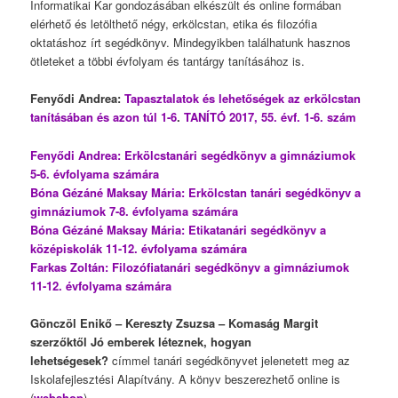
Informatikai Kar gondozásában elkészült és online formában
elérhető és letölthető négy, erkölcstan, etika és filozófia
oktatáshoz írt segédkönyv. Mindegyikben találhatunk hasznos
ötleteket a többi évfolyam és tantárgy tanításához is.
Fenyődi Andrea:
Tapasztalatok és lehetőségek az erkölcstan
tanításában és azon túl 1-6
.
TANÍTÓ 2017, 55. évf. 1-6. szám
Fenyődi Andrea: Erkölcstanári segédkönyv a gimnáziumok
5-6. évfolyama számára
Bóna Gézáné Maksay Mária: Erkölcstan tanári segédkönyv a
gimnáziumok 7-8. évfolyama számára
Bóna Gézáné Maksay Mária: Etikatanári segédkönyv a
középiskolák 11-12. évfolyama számára
Farkas Zoltán: Filozófiatanári segédkönyv a gimnáziumok
11-12. évfolyama számára
Gönczöl Enikő – Kereszty Zsuzsa – Komaság Margit
szerzőktől Jó emberek léteznek, hogyan
lehetségesek?
címmel tanári segédkönyvet jelenetett meg az
Iskolafejlesztési Alapítvány. A könyv beszerezhető online is
(
webshop
).