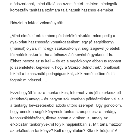
módszertanát, mind általános szemléletét tekintve mindegyik
korosztály tanítása számára találhatunk hasznos elemeket.
Részlet a lektori véleményből:
„Mind elméleti értelemben példaértékű alkotás, mind pedig a
gyakorlati hasznosság vonatkozásában: egy jó segédkönyv
(manual) olyan, mint egy szakácskönyv, segítségével jó ételek
főzhetőek akkor is, ha a felhasználó kevésbé gyakorlott is.
Ehhez persze az is kell – és ez a segédkönyv ebben is roppant
jó szemléletet képvisel -, hogy a Szerző „felnőttnek”, önállónak
tekinti a felhasználó pedagógusokat, akik remélhetően élni is
fognak mindezzel. …
Ezzel együtt is ez a munka okos, informatív és jól szerkesztett
(átlátható) anyag – és nagyon sok esetben példaértékűen vállalja
a tantárgy bevezetéséből adódó úttörő szerepet. Úgy gondolom,
hogy ennek a segédkönyvnek fontos szerepe lesz a tantárgy
kanonizálódásában, illetve abban a vitában is, amely az
erkölcstan tankönyvekről folyik napjainkban is. Mit tartalmazzon
az erkölcstan tankönyv? Kell-e egyáltalán? Kiknek íródjon? A