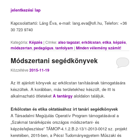
jelentkezési lap
Kapcsolattartó: Láng Éva, e-mail: lang.eva@ofi.hu, Telefon: +36
30 723 9740
Kategória:
Képzés
|
Címke:
also tagozat
,
erkölcstan
,
etika
,
képzés
,
módszertan
,
pedagógus
,
tanfolyam
|
Minden vélemény számít!
Módszertani segédkönyvek
Közzétéve
2015-11-19
Az itt ajánlott könyvek az erkölcstan tanításának támogatására
készültek. A korábban, más területekhez készült, de itt is
alkalmazható ötleteket
A tantárgy
aloldalon találjuk.
Erkölcstan és etika oktatásához írt tanári segédkönyvek
A Társadalmi Megújulás Operatív Program támogatásával a
„Szakmai tanárképzés országos módszertani- és
képzésfejlesztése” TÁMOP-4.1.2.B.2-13/1-2013-0012 sz. projekt
keretében, 2015-ben, a Pécsi Tudományegyetem Műszaki és