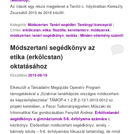
Az írások egy része megjelenet a Tanító c. folyóiratban Kereszty
Zsuzsától 2015 és 2016 között.
Kategória:
Módszertan
,
Tanári segédlet
,
Tantárgyi koncepció
|
Címke:
erkölcstan
,
etika
,
filozófia
,
kerettanterv
,
módszerek
,
módszertan
,
tanári segédkönyv
,
tanítás
|
Minden vélemény számít!
Módszertani segédkönyv az
etika (erkölcstan)
oktatásához
Közzétéve
2015-08-19
Elkészült a Társadalmi Megújulás Operatív Program
támogatásával a „Szakmai tanárképzés országos módszertani-
és képzésfejlesztése” TÁMOP-4.1.2.B.2-13/1-2013-0012 sz.
projekt keretében, a Pécsi Tudományegyetem Műszaki és
Informatikai Kar gondozásában Fenyődi Andrea:
Erkölcstanári
segédkönyv a gimnáziumok 5-6. évfolyama számára
c.
kézikönyv. Elsősorban módszertani segédkönyv, amely –
bármely iskola – 5-6. évfolyamára fókuszál tartalmilag, de mind