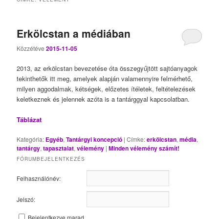
Erkölcstan a médiában
Közzétéve
2015-11-05
2013, az erkölcstan bevezetése óta összegyűjtött sajtóanyagok
tekinthetők itt meg, amelyek alapján valamennyire felmérhető,
milyen aggodalmak, kétségek, előzetes ítéletek, feltételezések
keletkeznek és jelennek azóta is a tantárggyal kapcsolatban.
Táblázat
Kategória:
Egyéb
,
Tantárgyi koncepció
|
Címke:
erkölcstan
,
média
,
tantárgy
,
tapasztalat
,
vélemény
|
Minden vélemény számít!
FÓRUMBEJELENTKEZÉS
Felhasználónév:
Jelszó:
Bejelentkezve marad