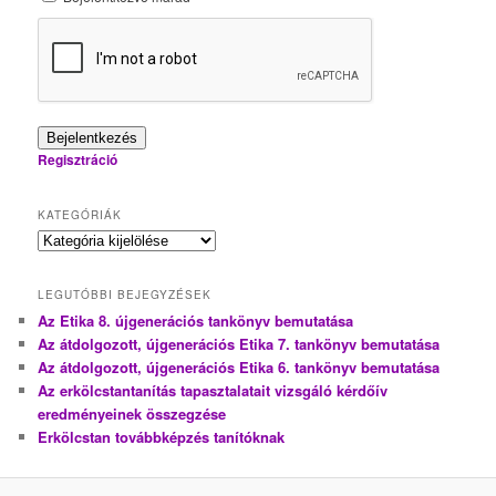
Bejelentkezés
Regisztráció
KATEGÓRIÁK
Kategóriák
LEGUTÓBBI BEJEGYZÉSEK
Az Etika 8. újgenerációs tankönyv bemutatása
Az átdolgozott, újgenerációs Etika 7. tankönyv bemutatása
Az átdolgozott, újgenerációs Etika 6. tankönyv bemutatása
Az erkölcstantanítás tapasztalatait vizsgáló kérdőív
eredményeinek összegzése
Erkölcstan továbbképzés tanítóknak