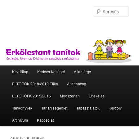
Kere
Fő menü
Kezdőlap
Kedves Kolléga!
A tantárgy
Tovább az elsődleges tartalomra
Tovább a másodlagos tartalomra
ELTE TÓK 2018/2019 Etika
A tananyag
ELTE TÓFK 2015/2016
Módszertan
Értékelés
Tankönyvek
Tanári segédlet
Tapasztalatok
Kérdőív
Archívum
Kapcsolat
CÍMKE:
VÉLEMÉNY