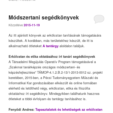
Módszertani segédkönyvek
Közzétéve
2015-11-19
Az itt ajánlott könyvek az erkölcstan tanításának támogatására
készültek. A korábban, más területekhez készült, de itt is
alkalmazható ötleteket
A tantárgy
aloldalon találjuk.
Erkölcstan és etika oktatásához írt tanári segédkönyvek
A Társadalmi Megújulás Operatív Program támogatásával a
„Szakmai tanárképzés országos módszertani- és
képzésfejlesztése” TÁMOP-4.1.2.B.2-13/1-2013-0012 sz. projekt
keretében, 2015-ben, a Pécsi Tudományegyetem Műszaki és
Informatikai Kar gondozásában elkészült és online formában
elérhető és letölthető négy, erkölcstan, etika és filozófia
oktatáshoz írt segédkönyv. Mindegyikben találhatunk hasznos
ötleteket a többi évfolyam és tantárgy tanításához is.
Fenyődi Andrea:
Tapasztalatok és lehetőségek az erkölcstan