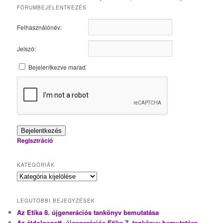
FÓRUMBEJELENTKEZÉS
Felhasználónév:
Jelszó:
Bejelentkezve marad
Bejelentkezés
Regisztráció
KATEGÓRIÁK
Kategóriák
LEGUTÓBBI BEJEGYZÉSEK
Az Etika 8. újgenerációs tankönyv bemutatása
Az átdolgozott, újgenerációs Etika 7. tankönyv bemutatása