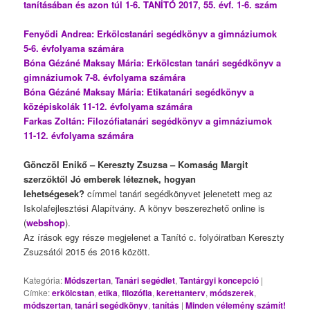
tanításában és azon túl 1-6
.
TANÍTÓ 2017, 55. évf. 1-6. szám
Fenyődi Andrea: Erkölcstanári segédkönyv a gimnáziumok
5-6. évfolyama számára
Bóna Gézáné Maksay Mária: Erkölcstan tanári segédkönyv a
gimnáziumok 7-8. évfolyama számára
Bóna Gézáné Maksay Mária: Etikatanári segédkönyv a
középiskolák 11-12. évfolyama számára
Farkas Zoltán: Filozófiatanári segédkönyv a gimnáziumok
11-12. évfolyama számára
Gönczöl Enikő – Kereszty Zsuzsa – Komaság Margit
szerzőktől Jó emberek léteznek, hogyan
lehetségesek?
címmel tanári segédkönyvet jelenetett meg az
Iskolafejlesztési Alapítvány. A könyv beszerezhető online is
(
webshop
).
Az írások egy része megjelenet a Tanító c. folyóiratban Kereszty
Zsuzsától 2015 és 2016 között.
Kategória:
Módszertan
,
Tanári segédlet
,
Tantárgyi koncepció
|
Címke:
erkölcstan
,
etika
,
filozófia
,
kerettanterv
,
módszerek
,
módszertan
,
tanári segédkönyv
,
tanítás
|
Minden vélemény számít!