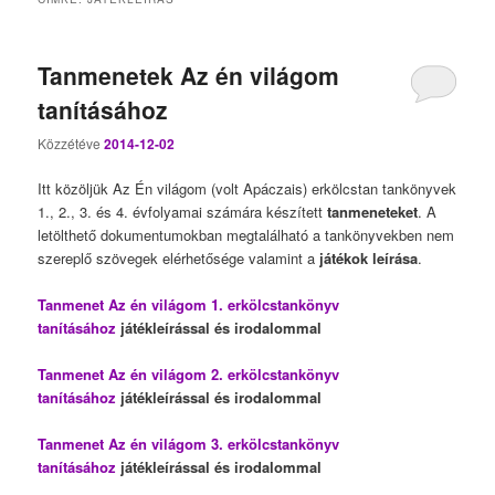
Tanmenetek Az én világom
tanításához
Közzétéve
2014-12-02
Itt közöljük Az Én világom (volt Apáczais) erkölcstan tankönyvek
1., 2., 3. és 4. évfolyamai számára készített
tanmeneteket
. A
letölthető dokumentumokban megtalálható a tankönyvekben nem
szereplő szövegek elérhetősége valamint a
játékok leírása
.
Tanmenet Az én világom 1. erkölcstankönyv
tanításához
játékleírással és irodalommal
Tanmenet Az én világom 2. erkölcstankönyv
tanításához
játékleírással és irodalommal
Tanmenet Az én világom 3. erkölcstankönyv
tanításához
játékleírással és irodalommal