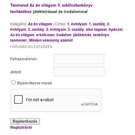
Tanmenet Az én világom 4. erkölcstankönyv
tanításához
játékleírással és irodalommal
Kategória:
Az én világom
|
Címke:
1. évfolyam
,
1. osztály
,
2.
évfolyam
,
2. osztály
,
3. évfolyam
,
3. osztály
,
also tagozat
,
Apáczai
,
Az én világom
,
erkölcstan
,
irodalom
,
játékleírás
,
tankönyv
,
tanmenet
|
Minden vélemény számít!
FÓRUMBEJELENTKEZÉS
Felhasználónév:
Jelszó:
Bejelentkezve marad
Bejelentkezés
Regisztráció