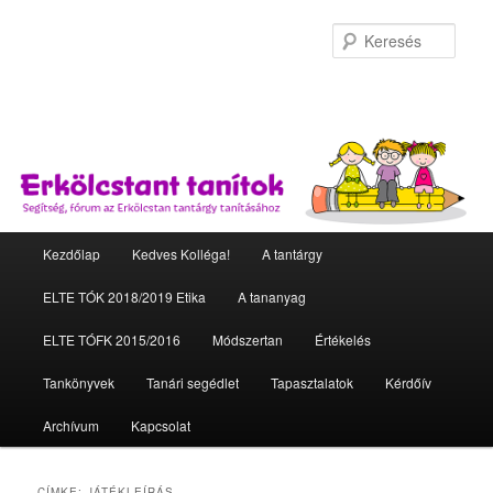
Kere
Fő menü
Kezdőlap
Kedves Kolléga!
A tantárgy
Tovább az elsődleges tartalomra
Tovább a másodlagos tartalomra
ELTE TÓK 2018/2019 Etika
A tananyag
ELTE TÓFK 2015/2016
Módszertan
Értékelés
Tankönyvek
Tanári segédlet
Tapasztalatok
Kérdőív
Archívum
Kapcsolat
CÍMKE:
JÁTÉKLEÍRÁS