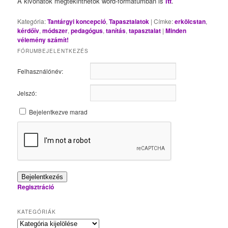
A kivonatok megtekinthetők word-formátumban is
itt
.
Kategória:
Tantárgyi koncepció
,
Tapasztalatok
|
Címke:
erkölcstan
,
kérdőív
,
módszer
,
pedagógus
,
tanítás
,
tapasztalat
|
Minden
vélemény számít!
FÓRUMBEJELENTKEZÉS
Felhasználónév:
Jelszó:
Bejelentkezve marad
Bejelentkezés
Regisztráció
KATEGÓRIÁK
Kategóriák