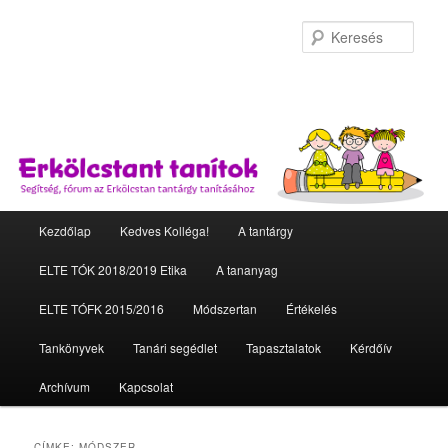
Kere
Fő menü
Kezdőlap
Kedves Kolléga!
A tantárgy
Tovább az elsődleges tartalomra
Tovább a másodlagos tartalomra
ELTE TÓK 2018/2019 Etika
A tananyag
ELTE TÓFK 2015/2016
Módszertan
Értékelés
Tankönyvek
Tanári segédlet
Tapasztalatok
Kérdőív
Archívum
Kapcsolat
CÍMKE:
MÓDSZER