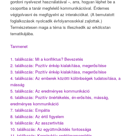
gordoni nyelvezet használatával –, arra, hogyan léphet be a
csoportba a tanár megfelelő kommunikációval. Érdemes
végigolvasni és megfigyelni az interakciókat. (A bemutatott
foglalkozások nyolcadik évfolyamosokkal zajlottak.)
Természetesen maga a téma is illeszkedik az erkölcstan
tematikájába.
Tanmenet
1. találkozás: Mi a konfliktus? Bevezetés
2. találkozás: Pozitív énkép kialakítása, megerősítése
3. találkozás: Pozitív énkép kialakítása, megerősítése
4. találkozás: Az emberek közötti különbségek tudatosítása, a
másság
5. találkozás: Az eredményes kommunikáció
6. találkozás: Pozitív önértékelés, én-erősítés, másság,
eredményes kommunikáció
7. találkozás: Empátia
8. találkozás: Az értő figyelem
9. találkozás: Az asszertivitás
10. találkozás: Az együttműködés fontossága
11. találkozás: Konstruktív problémamegoldás