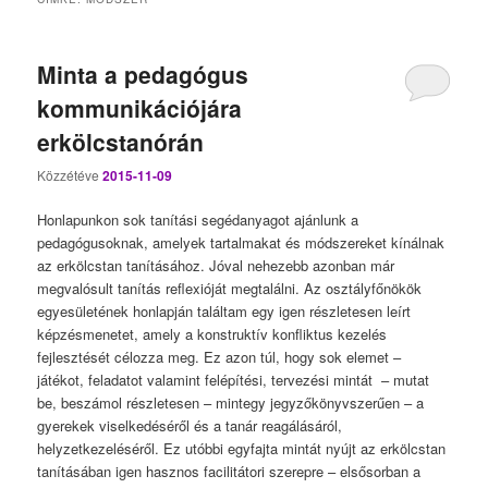
Minta a pedagógus
kommunikációjára
erkölcstanórán
Közzétéve
2015-11-09
Honlapunkon sok tanítási segédanyagot ajánlunk a
pedagógusoknak, amelyek tartalmakat és módszereket kínálnak
az erkölcstan tanításához. Jóval nehezebb azonban már
megvalósult tanítás reflexióját megtalálni. Az osztályfőnökök
egyesületének honlapján találtam egy igen részletesen leírt
képzésmenetet, amely a konstruktív konfliktus kezelés
fejlesztését célozza meg. Ez azon túl, hogy sok elemet –
játékot, feladatot valamint felépítési, tervezési mintát – mutat
be, beszámol részletesen – mintegy jegyzőkönyvszerűen – a
gyerekek viselkedéséről és a tanár reagálásáról,
helyzetkezeléséről. Ez utóbbi egyfajta mintát nyújt az erkölcstan
tanításában igen hasznos facilitátori szerepre – elsősorban a