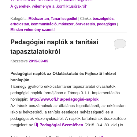
A gyerekek véleménye a „konfliktusórákról”
Kategória:
Módszertan
,
Tanári segédlet
|
Címke:
beszélgetés
,
erkölcstan
,
kommunikáció
,
módszer
,
óravezetés
,
pedagógus
|
Minden vélemény számít!
Pedagógiai naplók a tanítási
tapasztalatokról
Közzétéve
2015-09-05
Pedagógiai naplók az Oktatáskutató és Fejlesztő Intézet
honlapján
Tizenegy gyakorló erkölcstantanár tapasztalatai olvashatók
pedagógiai naplók formájában a Támop 3.1.1. implementációs
honlapján:
http://www.ofi.hu/pedagogiai-naplok
Az írások beszámolnak az általános fogadtatásról, az erkölcstan
iskolai helyzetéről, a tanítás esetleges nehézségeiről és a
pedagógusok viszonyulásáról. A naplók tartalmának összesítése
megjelent az
Új Pedagógiai Szemlében
(2015. 3-4. 80. old.) is.