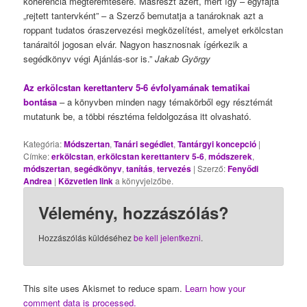
koherencia megteremtésére. Másrészt azért, mert így – egyfajta
„rejtett tantervként” – a Szerző bemutatja a tanároknak azt a
roppant tudatos óraszervezési megközelítést, amelyet erkölcstan
tanáraitól jogosan elvár. Nagyon hasznosnak ígérkezik a
segédkönyv végi Ajánlás-sor is.”
Jakab György
Az erkölcstan kerettanterv 5-6 évfolyamának tematikai
bontása
– a könyvben minden nagy témakörből egy résztémát
mutatunk be, a többi résztéma feldolgozása itt olvasható.
Kategória:
Módszertan
,
Tanári segédlet
,
Tantárgyi koncepció
|
Címke:
erkölcstan
,
erkölcstan kerettanterv 5-6
,
módszerek
,
módszertan
,
segédkönyv
,
tanítás
,
tervezés
| Szerző:
Fenyődi
Andrea
|
Közvetlen link
a könyvjelzőbe.
Vélemény, hozzászólás?
Hozzászólás küldéséhez
be kell jelentkezni
.
This site uses Akismet to reduce spam.
Learn how your
comment data is processed.