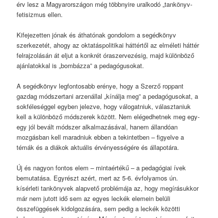
érv lesz a Magyarországon még többnyire uralkodó „tankönyv-
fetisizmus ellen.
Kifejezetten jónak és áthatónak gondolom a segédkönyv
szerkezetét, ahogy az oktatáspolitikai háttértől az elméleti háttér
felrajzolásán át eljut a konkrét óraszervezésig, majd különböző
ajánlatokkal is „bombázza” a pedagógusokat.
A segédkönyv legfontosabb erénye, hogy a Szerző roppant
gazdag módszertani arzenállal „kínálja meg” a pedagógusokat, a
sokféleséggel egyben jelezve, hogy válogatniuk, választaniuk
kell a különböző módszerek között. Nem elégedhetnek meg egy-
egy jól bevált módszer alkalmazásával, hanem állandóan
mozgásban kell maradniuk ebben a tekintetben – figyelve a
témák és a diákok aktuális érvényességére és állapotára.
Új és nagyon fontos elem – mintaértékű – a pedagógiai ívek
bemutatása. Egyrészt azért, mert az 5-6. évfolyamos ún.
kísérleti tankönyvek alapvető problémája az, hogy megírásukkor
már nem jutott idő sem az egyes leckék elemein belüli
összefüggések kidolgozására, sem pedig a leckék közötti