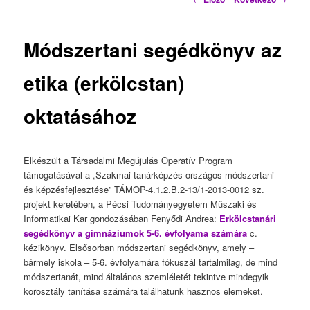
Módszertani segédkönyv az
etika (erkölcstan)
oktatásához
Elkészült a Társadalmi Megújulás Operatív Program
támogatásával a „Szakmai tanárképzés országos módszertani-
és képzésfejlesztése” TÁMOP-4.1.2.B.2-13/1-2013-0012 sz.
projekt keretében, a Pécsi Tudományegyetem Műszaki és
Informatikai Kar gondozásában Fenyődi Andrea:
Erkölcstanári
segédkönyv a gimnáziumok 5-6. évfolyama számára
c.
kézikönyv. Elsősorban módszertani segédkönyv, amely –
bármely iskola – 5-6. évfolyamára fókuszál tartalmilag, de mind
módszertanát, mind általános szemléletét tekintve mindegyik
korosztály tanítása számára találhatunk hasznos elemeket.