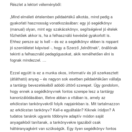
Részlet a lektori véleményből:
„Mind elméleti értelemben példaértékű alkotás, mind pedig a
gyakorlati hasznosság vonatkozásában: egy jó segédkönyv
(manual) olyan, mint egy szakácskönyv, segítségével jó ételek
főzhetőek akkor is, ha a felhasználó kevésbé gyakorlott is.
Ehhez persze az is kell – és ez a segédkönyv ebben is roppant
jó szemléletet képvisel -, hogy a Szerző „felnőttnek”, önállónak
tekinti a felhasználó pedagógusokat, akik remélhetően élni is
fognak mindezzel. …
Ezzel együtt is ez a munka okos, informatív és jól szerkesztett
(átlátható) anyag – és nagyon sok esetben példaértékűen vállalja
a tantárgy bevezetéséből adódó úttörő szerepet. Úgy gondolom,
hogy ennek a segédkönyvnek fontos szerepe lesz a tantárgy
kanonizálódásában, illetve abban a vitában is, amely az
erkölcstan tankönyvekről folyik napjainkban is. Mit tartalmazzon
az erkölcstan tankönyv? Kell-e egyáltalán? Kiknek íródjon? A
tudatos tanárok ugyanis többnyire adaptív módon saját
anyagaikból tanítanak, a tankönyvekre igazából csak
háttéranyagként van szükségük. Egy ilyen segédkönyv fontos