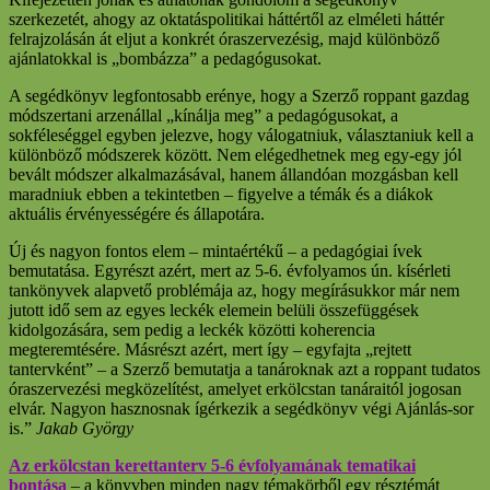
szerkezetét, ahogy az oktatáspolitikai háttértől az elméleti háttér
felrajzolásán át eljut a konkrét óraszervezésig, majd különböző
ajánlatokkal is „bombázza” a pedagógusokat.
A segédkönyv legfontosabb erénye, hogy a Szerző roppant gazdag
módszertani arzenállal „kínálja meg” a pedagógusokat, a
sokféleséggel egyben jelezve, hogy válogatniuk, választaniuk kell a
különböző módszerek között. Nem elégedhetnek meg egy-egy jól
bevált módszer alkalmazásával, hanem állandóan mozgásban kell
maradniuk ebben a tekintetben – figyelve a témák és a diákok
aktuális érvényességére és állapotára.
Új és nagyon fontos elem – mintaértékű – a pedagógiai ívek
bemutatása. Egyrészt azért, mert az 5-6. évfolyamos ún. kísérleti
tankönyvek alapvető problémája az, hogy megírásukkor már nem
jutott idő sem az egyes leckék elemein belüli összefüggések
kidolgozására, sem pedig a leckék közötti koherencia
megteremtésére. Másrészt azért, mert így – egyfajta „rejtett
tantervként” – a Szerző bemutatja a tanároknak azt a roppant tudatos
óraszervezési megközelítést, amelyet erkölcstan tanáraitól jogosan
elvár. Nagyon hasznosnak ígérkezik a segédkönyv végi Ajánlás-sor
is.”
Jakab György
Az erkölcstan kerettanterv 5-6 évfolyamának tematikai
bontása
– a könyvben minden nagy témakörből egy résztémát