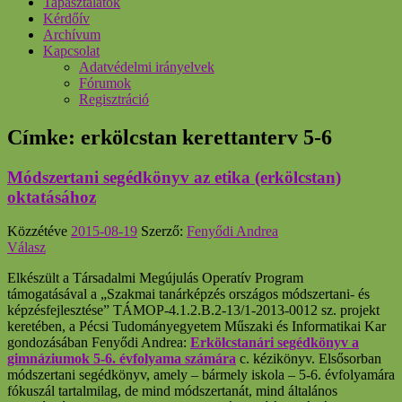
Tapasztalatok
Kérdőív
Archívum
Kapcsolat
Adatvédelmi irányelvek
Fórumok
Regisztráció
Címke:
erkölcstan kerettanterv 5-6
Módszertani segédkönyv az etika (erkölcstan)
oktatásához
Közzétéve
2015-08-19
Szerző:
Fenyődi Andrea
Válasz
Elkészült a Társadalmi Megújulás Operatív Program
támogatásával a „Szakmai tanárképzés országos módszertani- és
képzésfejlesztése” TÁMOP-4.1.2.B.2-13/1-2013-0012 sz. projekt
keretében, a Pécsi Tudományegyetem Műszaki és Informatikai Kar
gondozásában Fenyődi Andrea:
Erkölcstanári segédkönyv a
gimnáziumok 5-6. évfolyama számára
c. kézikönyv. Elsősorban
módszertani segédkönyv, amely – bármely iskola – 5-6. évfolyamára
fókuszál tartalmilag, de mind módszertanát, mind általános