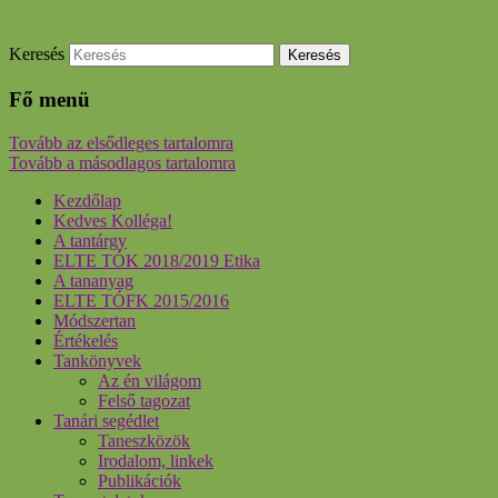
Keresés
Fő menü
Tovább az elsődleges tartalomra
Tovább a másodlagos tartalomra
Kezdőlap
Kedves Kolléga!
A tantárgy
ELTE TÓK 2018/2019 Etika
A tananyag
ELTE TÓFK 2015/2016
Módszertan
Értékelés
Tankönyvek
Az én világom
Felső tagozat
Tanári segédlet
Taneszközök
Irodalom, linkek
Publikációk