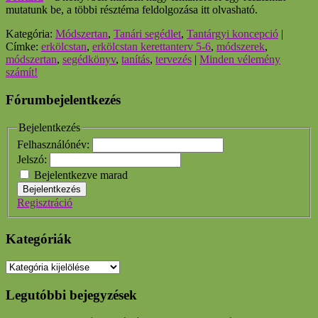
mutatunk be, a többi résztéma feldolgozása itt olvasható.
Kategória:
Módszertan
,
Tanári segédlet
,
Tantárgyi koncepció
|
Címke:
erkölcstan
,
erkölcstan kerettanterv 5-6
,
módszerek
,
módszertan
,
segédkönyv
,
tanítás
,
tervezés
|
Minden vélemény
számít!
Fórumbejelentkezés
Bejelentkezés
Felhasználónév:
Jelszó:
Bejelentkezve marad
Bejelentkezés
Regisztráció
Kategóriák
Kategóriák
Legutóbbi bejegyzések