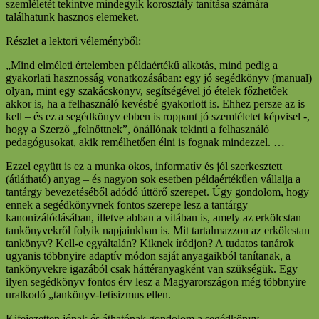
szemléletét tekintve mindegyik korosztály tanítása számára
találhatunk hasznos elemeket.
Részlet a lektori véleményből:
„Mind elméleti értelemben példaértékű alkotás, mind pedig a
gyakorlati hasznosság vonatkozásában: egy jó segédkönyv (manual)
olyan, mint egy szakácskönyv, segítségével jó ételek főzhetőek
akkor is, ha a felhasználó kevésbé gyakorlott is. Ehhez persze az is
kell – és ez a segédkönyv ebben is roppant jó szemléletet képvisel -,
hogy a Szerző „felnőttnek”, önállónak tekinti a felhasználó
pedagógusokat, akik remélhetően élni is fognak mindezzel. …
Ezzel együtt is ez a munka okos, informatív és jól szerkesztett
(átlátható) anyag – és nagyon sok esetben példaértékűen vállalja a
tantárgy bevezetéséből adódó úttörő szerepet. Úgy gondolom, hogy
ennek a segédkönyvnek fontos szerepe lesz a tantárgy
kanonizálódásában, illetve abban a vitában is, amely az erkölcstan
tankönyvekről folyik napjainkban is. Mit tartalmazzon az erkölcstan
tankönyv? Kell-e egyáltalán? Kiknek íródjon? A tudatos tanárok
ugyanis többnyire adaptív módon saját anyagaikból tanítanak, a
tankönyvekre igazából csak háttéranyagként van szükségük. Egy
ilyen segédkönyv fontos érv lesz a Magyarországon még többnyire
uralkodó „tankönyv-fetisizmus ellen.
Kifejezetten jónak és áthatónak gondolom a segédkönyv