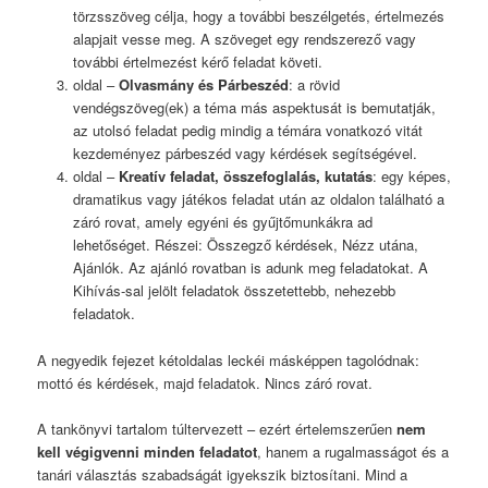
törzsszöveg célja, hogy a további beszélgetés, értelmezés
alapjait vesse meg. A szöveget egy rendszerező vagy
további értelmezést kérő feladat követi.
oldal –
Olvasmány és Párbeszéd
: a rövid
vendégszöveg(ek) a téma más aspektusát is bemutatják,
az utolsó feladat pedig mindig a témára vonatkozó vitát
kezdeményez párbeszéd vagy kérdések segítségével.
oldal –
Kreatív feladat, összefoglalás, kutatás
: egy képes,
dramatikus vagy játékos feladat után az oldalon található a
záró rovat, amely egyéni és gyűjtőmunkákra ad
lehetőséget. Részei: Összegző kérdések, Nézz utána,
Ajánlók. Az ajánló rovatban is adunk meg feladatokat. A
Kihívás-sal jelölt feladatok összetettebb, nehezebb
feladatok.
A negyedik fejezet kétoldalas leckéi másképpen tagolódnak:
mottó és kérdések, majd feladatok. Nincs záró rovat.
A tankönyvi tartalom túltervezett – ezért értelemszerűen
nem
kell végigvenni minden feladatot
, hanem a rugalmasságot és a
tanári választás szabadságát igyekszik biztosítani. Mind a