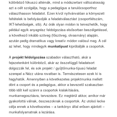
különböző fókuszú altémák, mind a módszertani változatosság
azt a célt szolgálja, hogy a pedagógus a tanulócsoporthoz
választhasson feladatot. Ezen kívül nyilvánvalóan a környezeti
feltételek is befolyásolják a feladatválasztást (csoportlétszám,
IKT-lehetőségek, stb). Az órák olyan módon is tervezhetők, hogy
például egyik anyagrész feldolgozása elsősorban beszélgetéssel,
a következő inkább szöveg (főszöveg, olvasmány) alapján,
azután pedig dramatikus vagy kreatív módon valósul meg. A cél
az lehet, hogy mindegyik
munkatípust
kipróbálják a csoportok.
A
projekt feldolgozása
szabadon választható, akár a
fejezetenként különböző, akár az összefüggő feladatsort
dolgozzák fel, és sok projekt / gyűjtőmunka-típusú feladat
szerepel a Nézz utána rovatban is. Természetesen ezek ki is
hagyhatók. Amennyiben a következetes projektmunka mellett
dönt a csoport és a pedagógus, akkor a bevezető szakaszban
több időt kell szánni a csoportok kialakítására,
munkamegosztásra, tervezésre. Ez megtérül akkor, amikor már
gyakorlottá válnak, összeszoknak a csoportok. Az utolsó lecke
célja ennek a következetes – a tankönyv által erősen ajánlott –
munkafolyamatnak a lezárása.