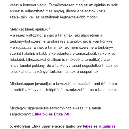
veszi a könyvet végig. Természetesen még ez az ajánlás is sok:
ehhez is választható más anyag, illetve a feladatok közül
szelektálni kell az osztálynak legmegfelelőbb módon.
Melyiket kinek ajánljuk?
– a
teljes
változatot annak a tanárnak, aki alapvetően a
tankönyvből szeretne tanítani (és a tanulóknak is van könyve)
– a
rugalmast
annak a tanárnak, aki nem szeretne a tankönyv
szerint haladni, inkább a kerettantervre támaszkodik (a konkrét
feladatok kihúzásával önállóan is működik a tematika) / ahol
nincs tanulói példány, de a tankönyv tanári segédletként hasznos
lehet / ahol a tankönyvi tartalom túl sok a csoportnak.
Mindenképpen javasoljuk a bevezető elolvasását, ami (tömören)
ismerteti a könyvet – felépítését, szerkezetét – és a tanmenetet
is.
Mindegyik újgenerációs tankönyvhöz elkészült a tanári
segédkönyv:
Etika 5-6
és
Etika 7-8
5. évfolyam Etika újgenerációs tankönyv
teljes
és
rugalmas