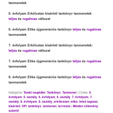
tanmenetek
6. évfolyam Erkölcstan kísérleti tankönyv tanmenetek
teljes
és
rugalmas
változat
6. évfolyam Etika újgenerációs tankönyv
teljes
és
rugalmas
tanmenetek
7. évfolyam Erkölcstan kísérleti tankönyv tanmenetek:
teljes
és
rugalmas
változat
7. évfolyam Etika újgenerációs tankönyv
teljes
és
rugalmas
tanmenetek
8. évfolyam Etika újgenerációs tankönyv
teljes
és
rugalmas
tanmenetek
Kategória:
Tanári segédlet
,
Tankönyv
,
Tanmenet
|
Címke:
5.
évfolyam
,
5. osztály
,
6. évfolyam
,
6. osztály
,
7. évfolyam
,
7.
osztály
,
8. évfolyam
,
8. osztály
,
erkölcstan
,
etika
,
felső tagozat
,
kísérleti
,
OFI
,
tankönyv
,
tanmenet
,
tervezés
|
Minden vélemény
számít!