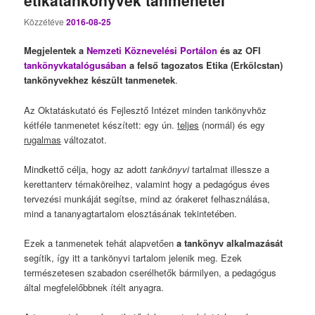
Közzétéve
2016-08-25
Megjelentek a
Nemzeti Köznevelési Portálon
és az OFI
tankönyvkatalógusában
a felső tagozatos Etika (Erkölcstan)
tankönyvekhez készült tanmenetek
.
Az Oktatáskutató és Fejlesztő Intézet minden tankönyvhöz
kétféle tanmenetet készített: egy ún.
teljes
(normál) és egy
rugalmas
változatot.
Mindkettő célja, hogy az adott
tankönyvi
tartalmat illessze a
kerettanterv témaköreihez, valamint hogy a pedagógus éves
tervezési munkáját segítse, mind az órakeret felhasználása,
mind a tananyagtartalom elosztásának tekintetében.
Ezek a tanmenetek tehát alapvetően
a
tankönyv alkalmazását
segítik, így itt a tankönyvi tartalom jelenik meg. Ezek
természetesen szabadon cserélhetők bármilyen, a pedagógus
által megfelelőbbnek ítélt anyagra.