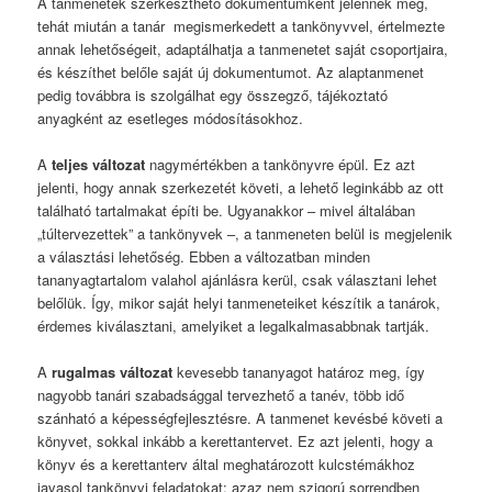
A tanmenetek szerkeszthető dokumentumként jelennek meg,
tehát miután a tanár megismerkedett a tankönyvvel, értelmezte
annak lehetőségeit, adaptálhatja a tanmenetet saját csoportjaira,
és készíthet belőle saját új dokumentumot. Az alaptanmenet
pedig továbbra is szolgálhat egy összegző, tájékoztató
anyagként az esetleges módosításokhoz.
A
teljes változat
nagymértékben a tankönyvre épül. Ez azt
jelenti, hogy annak szerkezetét követi, a lehető leginkább az ott
található tartalmakat építi be. Ugyanakkor – mivel általában
„túltervezettek” a tankönyvek –, a tanmeneten belül is megjelenik
a választási lehetőség. Ebben a változatban minden
tananyagtartalom valahol ajánlásra kerül, csak választani lehet
belőlük. Így, mikor saját helyi tanmeneteiket készítik a tanárok,
érdemes kiválasztani, amelyiket a legalkalmasabbnak tartják.
A
rugalmas változat
kevesebb tananyagot határoz meg, így
nagyobb tanári szabadsággal tervezhető a tanév, több idő
szánható a képességfejlesztésre. A tanmenet kevésbé követi a
könyvet, sokkal inkább a kerettantervet. Ez azt jelenti, hogy a
könyv és a kerettanterv által meghatározott kulcstémákhoz
javasol tankönyvi feladatokat: azaz nem szigorú sorrendben