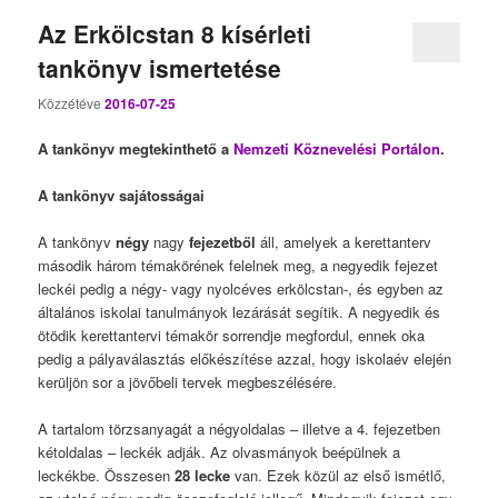
Az Erkölcstan 8 kísérleti
tankönyv ismertetése
Közzétéve
2016-07-25
A tankönyv megtekinthető a
Nemzeti Köznevelési Portálon
.
A tankönyv sajátosságai
A tankönyv
négy
nagy
fejezetből
áll, amelyek a kerettanterv
második három témakörének felelnek meg, a negyedik fejezet
leckéi pedig a négy- vagy nyolcéves erkölcstan-, és egyben az
általános iskolai tanulmányok lezárását segítik. A negyedik és
ötödik kerettantervi témakör sorrendje megfordul, ennek oka
pedig a pályaválasztás előkészítése azzal, hogy iskolaév elején
kerüljön sor a jövőbeli tervek megbeszélésére.
A tartalom törzsanyagát a négyoldalas – illetve a 4. fejezetben
kétoldalas – leckék adják. Az olvasmányok beépülnek a
leckékbe. Összesen
28 lecke
van. Ezek közül az első ismétlő,