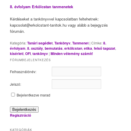
8. évfolyam Erkölcstan tanmenetek
Kérdéseket a tankönyvvel kapcsolatban feltehetnek:
kapcsolat@erkolcstant-tanitok.hu vagy alább a bejegyzés
fórumán.
Kategória:
Tanári segédlet
,
Tankönyv
,
Tanmenet
|
Címke:
8.
évfolyam
,
8. osztály
,
bemutatás
,
erkölcstan
,
etika
,
felső tagozat
,
kísérleti
,
OFI
,
tankönyv
|
Minden vélemény számít!
FÓRUMBEJELENTKEZÉS
Felhasználónév:
Jelszó:
Bejelentkezve marad
Bejelentkezés
Regisztráció
KATEGÓRIÁK