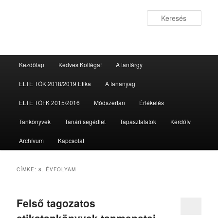
Kere
Fő menü
Kezdőlap
Kedves Kolléga!
A tantárgy
Tovább az elsődleges tartalomra
Tovább a másodlagos tartalomra
ELTE TÓK 2018/2019 Etika
A tananyag
ELTE TÓFK 2015/2016
Módszertan
Értékelés
Tankönyvek
Tanári segédlet
Tapasztalatok
Kérdőív
Archívum
Kapcsolat
CÍMKE:
8. ÉVFOLYAM
Felső tagozatos
etikatankönyvek tanmenetei