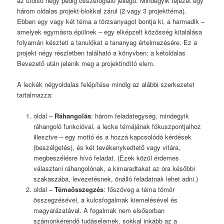
az utolsó négy pedig összefoglaló jellegű. Mindegyik fejezet egy
három oldalas projekt-blokkal zárul (2 vagy 3 projekttéma).
Ebben egy vagy két téma a törzsanyagot bontja ki, a harmadik –
amelyek egymásra épülnek – egy elképzelt közösség kitalálása
folyamán készteti a tanulókat a tananyag értelmezésére. Ez a
projekt négy részletben található a könyvben: a kétoldalas
Bevezető után jelenik meg a projektindító elem.
A leckék négyoldalas felépítése mindig az alábbi szerkezetet
tartalmazza:
oldal –
Ráhangolás
: három feladategység, mindegyik
ráhangoló funkcióval, a lecke témájának fókuszpontjaihoz
illesztve – egy mottó és a hozzá kapcsolódó kérdések
(beszélgetés), és két tevékenykedtető vagy vitára,
megbeszélésre hívó feladat. (Ezek közül érdemes
választani ráhangolónak, a kimaradtakat az óra későbbi
szakaszába, levezetésnek, önálló feladatnak lehet adni.)
oldal –
Témaösszegzés
: főszöveg a téma tömör
összegzésével, a kulcsfogalmak kiemelésével és
magyarázatával. A fogalmak nem elsősorban
számonkérendő tudáselemek, sokkal inkább az a