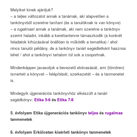
Melyiket kinek ajánljuk?
– a
teljes
változatot annak a tanárnak, aki alapvetően a
tankönyvből szeretne tanítani (és a tanulóknak is van könyve)
– a
rugalmast
annak a tanárnak, aki nem szeretne a tankönyv
szerint haladni, inkább a kerettantervre támaszkodik (a konkrét
feladatok kihúzásával önállóan is működik a tematika) / ahol
nincs tanulói példány, de a tankönyv tanári segédletként hasznos
lehet / ahol a tankönyvi tartalom túl sok a csoportnak.
Mindenképpen javasoljuk a bevezető elolvasását, ami (tömören)
ismerteti a könyvet – felépítését, szerkezetét – és a tanmenetet
is.
Mindegyik újgenerációs tankönyvhöz elkészült a tanári
segédkönyv:
Etika 5-6
és
Etika 7-8
5. évfolyam Etika újgenerációs tankönyv
teljes
és
rugalmas
tanmenetek
6. évfolyam Erkölcstan kísérleti tankönyv tanmenetek