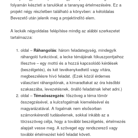
folyamán készteti a tanulókat a tananyag értelmezésére. Ez a
projekt négy részletben található a könyvben: a kétoldalas
Bevezető után jelenik meg a projektindító elem.
A leckék négyoldalas felépítése mindig az alábbi szerkezetet
tartalmazza:
oldal –
Ráhangolás
: három feladategység, mindegyik
ráhangoló funkcióval, a lecke témájának fókuszpontjaihoz
illesztve – egy mottó és a hozzá kapcsolódó kérdések
(beszélgetés), és két tevékenykedtető vagy vitára,
megbeszélésre hívó feladat. (Ezek közül érdemes
választani ráhangolónak, a kimaradtakat az óra későbbi
szakaszába, levezetésnek, önálló feladatnak lehet adni.)
oldal –
Témaösszegzés
: főszöveg a téma tömör
összegzésével, a kulcsfogalmak kiemelésével és
magyarázatával. A fogalmak nem elsősorban
számonkérendő tudáselemek, sokkal inkább az a
törzsszöveg célja, hogy a további beszélgetés, értelmezés
alapjait vesse meg. A szöveget egy rendszerező vagy
további értelmezést kérő feladat követi.