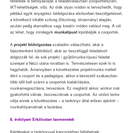
feltételek is befolyásolják a feladatválasztást (csoportlétszám,
IKT-lehetőségek, stb). Az órák olyan módon is tervezhetők, hogy
például egyik anyagrész feldolgozása elsősorban beszélgetéssel,
a következő inkább szöveg (főszöveg, olvasmány) alapján,
azután pedig dramatikus vagy kreatív módon valósul meg. A cél
az lehet, hogy mindegyik
munkatípust
kipróbálják a csoportok.
A
projekt feldolgozása
szabadon választható, akár a
fejezetenként különböző, akár az összefüggő feladatsort
dolgozzák fel, és sok projekt / gyűjtőmunka-típusú feladat
szerepel a Nézz utána rovatban is. Természetesen ezek ki is
hagyhatók. Amennyiben a következetes projektmunka mellett
dönt a csoport és a pedagógus, akkor a bevezető szakaszban
több időt kell szánni a csoportok kialakítására,
munkamegosztásra, tervezésre. Ez megtérül akkor, amikor már
gyakorlottá válnak, összeszoknak a csoportok. Az utolsó lecke
célja ennek a következetes – a tankönyv által erősen ajánlott –
munkafolyamatnak a lezárása.
8. évfolyam Erkölcstan tanmenetek
Kérdéseket a tankönyvvel kapcsolatban feltehetnek: