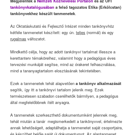
Megjelentek a
Nemzeti Köznevelési Portálon
és az OFI
tankönyvkatalógusában
a felső tagozatos Etika (Erkölcstan)
tankönyvekhez készült tanmenetek
.
Az Oktatáskutató és Fejlesztő Intézet minden tankönyvhöz
kétféle tanmenetet készített: egy ún.
teljes
(normál) és egy
rugalmas
változatot.
Mindkettő célja, hogy az adott
tankönyvi
tartalmat illessze a
kerettanterv témaköreihez, valamint hogy a pedagógus éves
tervezési munkáját segítse, mind az órakeret felhasználása,
mind a tananyagtartalom elosztásának tekintetében.
Ezek a tanmenetek tehát alapvetően
a
tankönyv alkalmazását
segítik, így itt a tankönyvi tartalom jelenik meg. Ezek
természetesen szabadon cserélhetők bármilyen, a pedagógus
által megfelelőbbnek ítélt anyagra.
A tanmenetek szerkeszthető dokumentumként jelennek meg,
tehát miután a tanár megismerkedett a tankönyvvel, értelmezte
annak lehetőségeit, adaptálhatja a tanmenetet saját csoportjaira,
és készíthet belőle saját új dokumentumot. Az alaptanmenet