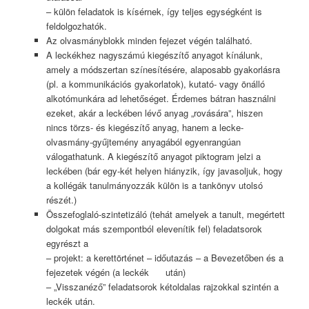
– külön feladatok is kísérnek, így teljes egységként is
feldolgozhatók.
Az olvasmányblokk minden fejezet végén található.
A leckékhez nagyszámú kiegészítő anyagot kínálunk,
amely a módszertan színesítésére, alaposabb gyakorlásra
(pl. a kommunikációs gyakorlatok), kutató- vagy önálló
alkotómunkára ad lehetőséget. Érdemes bátran használni
ezeket, akár a leckében lévő anyag „rovására”, hiszen
nincs törzs- és kiegészítő anyag, hanem a lecke-
olvasmány-gyűjtemény anyagából egyenrangúan
válogathatunk. A kiegészítő anyagot piktogram jelzi a
leckében (bár egy-két helyen hiányzik, így javasoljuk, hogy
a kollégák tanulmányozzák külön is a tankönyv utolsó
részét.)
Összefoglaló-szintetizáló (tehát amelyek a tanult, megértett
dolgokat más szempontból elevenítik fel) feladatsorok
egyrészt a
– projekt: a kerettörténet – időutazás – a Bevezetőben és a
fejezetek végén (a leckék után)
– „Visszanéző” feladatsorok kétoldalas rajzokkal szintén a
leckék után.