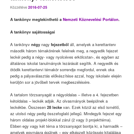
Közzétéve
2016-07-25
A tankönyv megtekinthető a
Nemzeti Köznevelési Portálon
.
A tankönyv sajátosságai
A tankönyv
négy
nagy
fejezetből
áll, amelyek a kerettanterv
második három témakörének felelnek meg, a negyedik fejezet
leckéi pedig a négy- vagy nyolcéves erkölcstan-, és egyben az
általános iskolai tanulmányok lezárását segítik. A negyedik és
ötödik kerettantervi témakör sorrendje megfordul, ennek oka
pedig a pályaválasztás előkészítése azzal, hogy iskolaév elején
kerüljön sor a jövőbeli tervek megbeszélésére.
A tartalom törzsanyagát a négyoldalas – illetve a 4. fejezetben
kétoldalas – leckék adják. Az olvasmányok beépülnek a
leckékbe. Összesen
28 lecke
van. Ezek közül az első ismétlő,
az utolsó négy pedig összefoglaló jellegű. Mindegyik fejezet egy
három oldalas projekt-blokkal zárul (2 vagy 3 projekttéma).
Ebben egy vagy két téma a törzsanyagot bontja ki, a harmadik –
amelyek egymásra épülnek – egy elképzelt közösség kitalálása