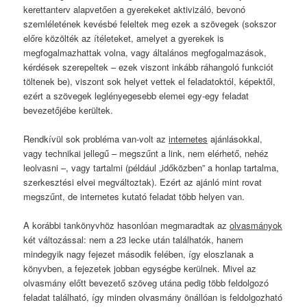
kerettanterv alapvetően a gyerekeket aktivizáló, bevonó
szemléletének kevésbé feleltek meg ezek a szövegek (sokszor
előre közölték az ítéleteket, amelyet a gyerekek is
megfogalmazhattak volna, vagy általános megfogalmazások,
kérdések szerepeltek – ezek viszont inkább ráhangoló funkciót
töltenek be), viszont sok helyet vettek el feladatoktól, képektől,
ezért a szövegek leglényegesebb elemei egy-egy feladat
bevezetőjébe kerültek.
Rendkívül sok probléma van-volt az
internetes
ajánlásokkal,
vagy technikai jellegű – megszűnt a link, nem elérhető, nehéz
leolvasni –, vagy tartalmi (például „időközben” a honlap tartalma,
szerkesztési elvei megváltoztak). Ezért az ajánló mint rovat
megszűnt, de internetes kutató feladat több helyen van.
A korábbi tankönyvhöz hasonlóan megmaradtak az
olvasmányok
két változással: nem a 23 lecke után találhatók, hanem
mindegyik nagy fejezet második felében, így eloszlanak a
könyvben, a fejezetek jobban egységbe kerülnek. Mivel az
olvasmány előtt bevezető szöveg utána pedig több feldolgozó
feladat található, így minden olvasmány önállóan is feldolgozható