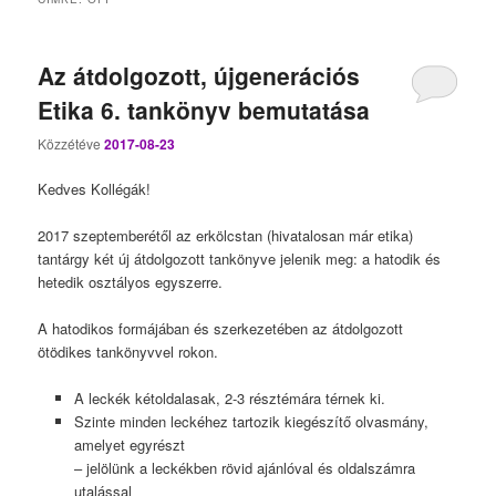
Az átdolgozott, újgenerációs
Etika 6. tankönyv bemutatása
Közzétéve
2017-08-23
Kedves Kollégák!
2017 szeptemberétől az erkölcstan (hivatalosan már etika)
tantárgy két új átdolgozott tankönyve jelenik meg: a hatodik és
hetedik osztályos egyszerre.
A hatodikos formájában és szerkezetében az átdolgozott
ötödikes tankönyvvel rokon.
A leckék kétoldalasak, 2-3 résztémára térnek ki.
Szinte minden leckéhez tartozik kiegészítő olvasmány,
amelyet egyrészt
– jelölünk a leckékben rövid ajánlóval és oldalszámra
utalással