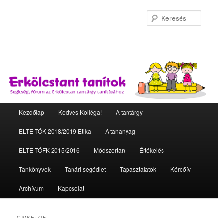
Kere
Fő menü
Kezdőlap
Kedves Kolléga!
A tantárgy
Tovább az elsődleges tartalomra
Tovább a másodlagos tartalomra
ELTE TÓK 2018/2019 Etika
A tananyag
ELTE TÓFK 2015/2016
Módszertan
Értékelés
Tankönyvek
Tanári segédlet
Tapasztalatok
Kérdőív
Archívum
Kapcsolat
CÍMKE:
OFI