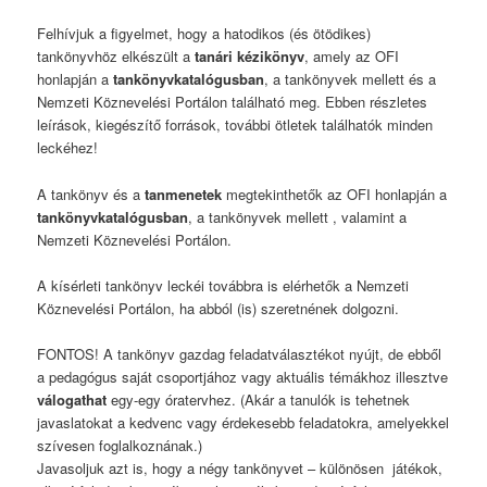
Felhívjuk a figyelmet, hogy a hatodikos (és ötödikes)
tankönyvhöz elkészült a
tanári kézikönyv
, amely az OFI
honlapján a
tankönyvkatalógusban
, a tankönyvek mellett és a
Nemzeti Köznevelési Portálon található meg. Ebben részletes
leírások, kiegészítő források, további ötletek találhatók minden
leckéhez!
A tankönyv és a
tanmenetek
megtekinthetők az OFI honlapján a
tankönyvkatalógusban
, a tankönyvek mellett , valamint a
Nemzeti Köznevelési Portálon.
A kísérleti tankönyv leckéi továbbra is elérhetők a Nemzeti
Köznevelési Portálon, ha abból (is) szeretnének dolgozni.
FONTOS! A tankönyv gazdag feladatválasztékot nyújt, de ebből
a pedagógus saját csoportjához vagy aktuális témákhoz illesztve
válogathat
egy-egy óratervhez. (Akár a tanulók is tehetnek
javaslatokat a kedvenc vagy érdekesebb feladatokra, amelyekkel
szívesen foglalkoznának.)
Javasoljuk azt is, hogy a négy tankönyvet – különösen játékok,