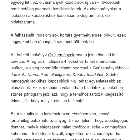
egység lett. Az olvasmányok között sok új van – rövidebbek,
remélhetőleg gyermekközelibbek lettek. Az olvasmányokat a
leckében a korábbiakhoz hasonlóan piktogram jelzi, de
oldalszámmal.
A felhasznált irodalom sok
kortárs gyermekverssel bővült
, ezek
leggyakrabban ráhangoló szerepet töltenek be.
A kísérleti tankönyv
Gyűjtemények
rovata jelentősen ki lett
bővítve. Amíg az mindössze 4 leckéhez kínált dramatikus
játékot, jelenleg háromféle feladat szerepel a Gyűjteményekben –
Játékok, Dramatikus feldolgozás, Kreatív feladatok
. Szinte
mindegyik leckéhez kapcsolódik 1-2, tehát egyenletesebb az
eloszlásuk. Ezek szabadon választható feladatok, a leckében
színes piktogram jelzi azt, hogy a témához tartozik kiegészítő
feladat, és hogy melyik oldalon található.
Ez a vizuális jel a leckének azon részében van, ahová
tartalmilag befűzhető az anyag. Ez azt jelenti, hogy a pedagógus
dönthet, melyik elágazáson halad tovább: a lecke – önmagában
koherens – felépítését követi, vagy kitér az olvasmányra, ha
inkább szöveggel akar dolgozni, vagy például egy dramatikus