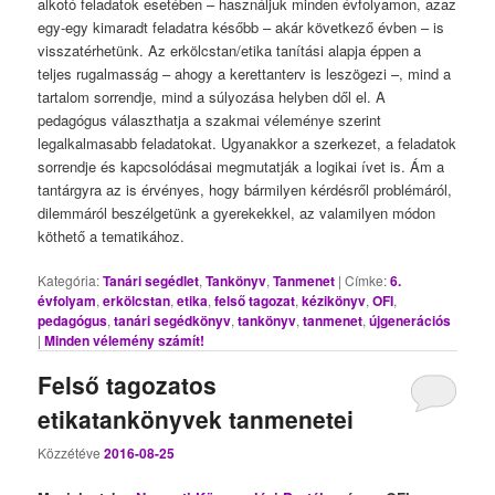
alkotó feladatok esetében – használjuk minden évfolyamon, azaz
egy-egy kimaradt feladatra később – akár következő évben – is
visszatérhetünk. Az erkölcstan/etika tanítási alapja éppen a
teljes rugalmasság – ahogy a kerettanterv is leszögezi –, mind a
tartalom sorrendje, mind a súlyozása helyben dől el. A
pedagógus választhatja a szakmai véleménye szerint
legalkalmasabb feladatokat. Ugyanakkor a szerkezet, a feladatok
sorrendje és kapcsolódásai megmutatják a logikai ívet is. Ám a
tantárgyra az is érvényes, hogy bármilyen kérdésről problémáról,
dilemmáról beszélgetünk a gyerekekkel, az valamilyen módon
köthető a tematikához.
Kategória:
Tanári segédlet
,
Tankönyv
,
Tanmenet
|
Címke:
6.
évfolyam
,
erkölcstan
,
etika
,
felső tagozat
,
kézikönyv
,
OFI
,
pedagógus
,
tanári segédkönyv
,
tankönyv
,
tanmenet
,
újgenerációs
|
Minden vélemény számít!
Felső tagozatos
etikatankönyvek tanmenetei
Közzétéve
2016-08-25