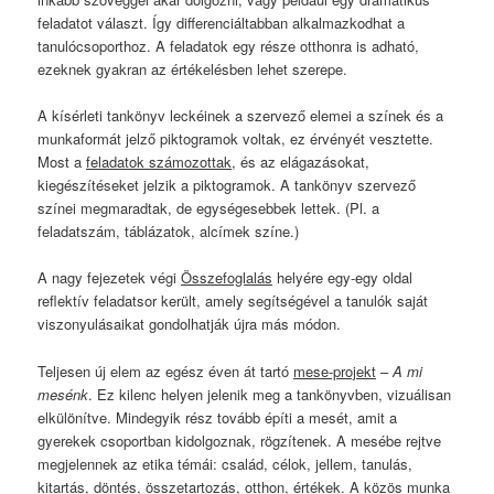
feladatot választ. Így differenciáltabban alkalmazkodhat a
tanulócsoporthoz. A feladatok egy része otthonra is adható,
ezeknek gyakran az értékelésben lehet szerepe.
A kísérleti tankönyv leckéinek a szervező elemei a színek és a
munkaformát jelző piktogramok voltak, ez érvényét vesztette.
Most a
feladatok számozottak
, és az elágazásokat,
kiegészítéseket jelzik a piktogramok. A tankönyv szervező
színei megmaradtak, de egységesebbek lettek. (Pl. a
feladatszám, táblázatok, alcímek színe.)
A nagy fejezetek végi
Összefoglalás
helyére egy-egy oldal
reflektív feladatsor került, amely segítségével a tanulók saját
viszonyulásaikat gondolhatják újra más módon.
Teljesen új elem az egész éven át tartó
mese-projekt
–
A mi
mesénk
. Ez kilenc helyen jelenik meg a tankönyvben, vizuálisan
elkülönítve. Mindegyik rész tovább építi a mesét, amit a
gyerekek csoportban kidolgoznak, rögzítenek. A mesébe rejtve
megjelennek az etika témái: család, célok, jellem, tanulás,
kitartás, döntés, összetartozás, otthon, értékek. A közös munka