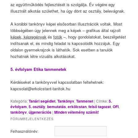
az együttműködés fejlesztését is szolgálja. Év végére egy
illusztrált alkotás születhet, ha úgy dönt az osztály, belevágnak.
A korábbi tankönyv képei elsősorban illusztrációk voltak. Most
többségében úgy jelennek meg a képek – grafikus által rajzolt
képek, képregények
és
fotók
–, hogy gondolatokat, beszélgetést
indítsanak el, és mindig feladat is kapcsolódik hozzájuk. Egy
oldalon gyermekrajzok is láthatók. Sok esetben a tanulók
hozhatnak létre vizuális alkotásokat.
5. évfolyam Etika tanmenetek
Kérdéseket a tankönyvvel kapcsolatban feltehetnek:
kapcsolat@erkolcstant-tanitok.hu
Kategória:
Tanári segédlet
,
Tankönyv
,
Tanmenet
|
Címke:
5.
évfolyam
,
5. osztály
,
bemutatás
,
erkölcstan
,
felső tagozat
,
OFI
,
tankönyv
,
újgenerációs
|
Minden vélemény számít!
FÓRUMBEJELENTKEZÉS
Felhasználónév: