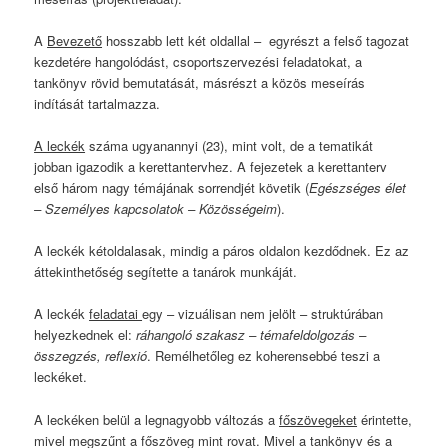
A
Bevezető
hosszabb lett két oldallal – egyrészt a felső tagozat
kezdetére hangolódást, csoportszervezési feladatokat, a
tankönyv rövid bemutatását, másrészt a közös meseírás
indítását tartalmazza.
A leckék
száma ugyanannyi (23), mint volt, de a tematikát
jobban igazodik a kerettantervhez. A fejezetek a kerettanterv
első három nagy témájának sorrendjét követik (
Egészséges élet
– Személyes kapcsolatok – Közösségeim
).
A leckék kétoldalasak, mindig a páros oldalon kezdődnek. Ez az
áttekinthetőség segítette a tanárok munkáját.
A leckék
feladatai
egy – vizuálisan nem jelölt – struktúrában
helyezkednek el:
ráhangoló szakasz – témafeldolgozás –
összegzés, reflexió
. Remélhetőleg ez koherensebbé teszi a
leckéket.
A leckéken belül a legnagyobb változás a
főszövegeket
érintette,
mivel megszűnt a főszöveg mint rovat. Mivel a tankönyv és a