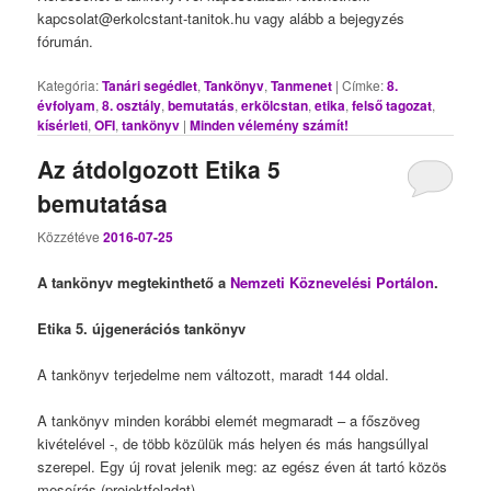
kapcsolat@erkolcstant-tanitok.hu vagy alább a bejegyzés
fórumán.
Kategória:
Tanári segédlet
,
Tankönyv
,
Tanmenet
|
Címke:
8.
évfolyam
,
8. osztály
,
bemutatás
,
erkölcstan
,
etika
,
felső tagozat
,
kísérleti
,
OFI
,
tankönyv
|
Minden vélemény számít!
Az átdolgozott Etika 5
bemutatása
Közzétéve
2016-07-25
A tankönyv megtekinthető a
Nemzeti Köznevelési Portálon
.
Etika 5. újgenerációs tankönyv
A tankönyv terjedelme nem változott, maradt 144 oldal.
A tankönyv minden korábbi elemét megmaradt – a főszöveg
kivételével -, de több közülük más helyen és más hangsúllyal
szerepel. Egy új rovat jelenik meg: az egész éven át tartó közös
meseírás (projektfeladat).