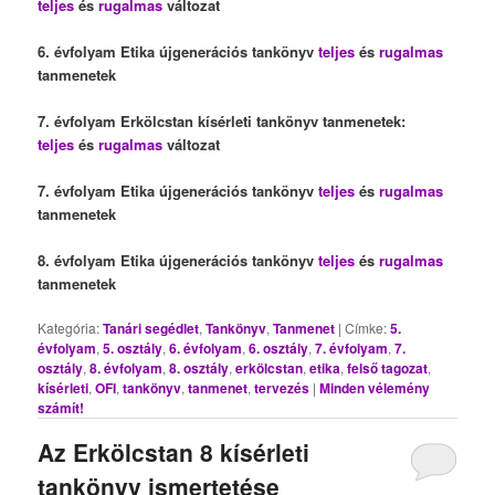
teljes
és
rugalmas
változat
6. évfolyam Etika újgenerációs tankönyv
teljes
és
rugalmas
tanmenetek
7. évfolyam Erkölcstan kísérleti tankönyv tanmenetek:
teljes
és
rugalmas
változat
7. évfolyam Etika újgenerációs tankönyv
teljes
és
rugalmas
tanmenetek
8. évfolyam Etika újgenerációs tankönyv
teljes
és
rugalmas
tanmenetek
Kategória:
Tanári segédlet
,
Tankönyv
,
Tanmenet
|
Címke:
5.
évfolyam
,
5. osztály
,
6. évfolyam
,
6. osztály
,
7. évfolyam
,
7.
osztály
,
8. évfolyam
,
8. osztály
,
erkölcstan
,
etika
,
felső tagozat
,
kísérleti
,
OFI
,
tankönyv
,
tanmenet
,
tervezés
|
Minden vélemény
számít!
Az Erkölcstan 8 kísérleti
tankönyv ismertetése