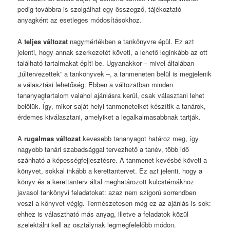
pedig továbbra is szolgálhat egy összegző, tájékoztató
anyagként az esetleges módosításokhoz.
A
teljes változat
nagymértékben a tankönyvre épül. Ez azt
jelenti, hogy annak szerkezetét követi, a lehető leginkább az ott
található tartalmakat építi be. Ugyanakkor – mivel általában
„túltervezettek” a tankönyvek –, a tanmeneten belül is megjelenik
a választási lehetőség. Ebben a változatban minden
tananyagtartalom valahol ajánlásra kerül, csak választani lehet
belőlük. Így, mikor saját helyi tanmeneteiket készítik a tanárok,
érdemes kiválasztani, amelyiket a legalkalmasabbnak tartják.
A
rugalmas változat
kevesebb tananyagot határoz meg, így
nagyobb tanári szabadsággal tervezhető a tanév, több idő
szánható a képességfejlesztésre. A tanmenet kevésbé követi a
könyvet, sokkal inkább a kerettantervet. Ez azt jelenti, hogy a
könyv és a kerettanterv által meghatározott kulcstémákhoz
javasol tankönyvi feladatokat: azaz nem szigorú sorrendben
veszi a könyvet végig. Természetesen még ez az ajánlás is sok:
ehhez is választható más anyag, illetve a feladatok közül
szelektálni kell az osztálynak legmegfelelőbb módon.