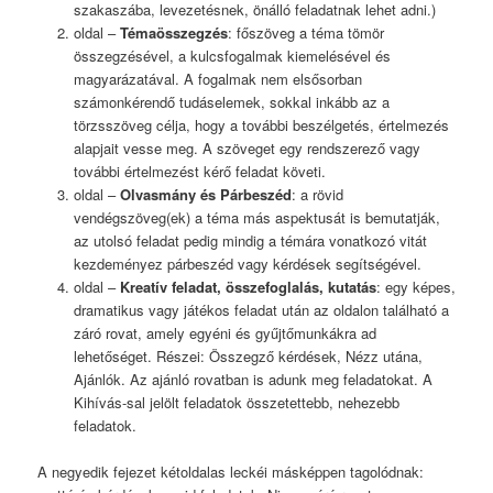
szakaszába, levezetésnek, önálló feladatnak lehet adni.)
oldal –
Témaösszegzés
: főszöveg a téma tömör
összegzésével, a kulcsfogalmak kiemelésével és
magyarázatával. A fogalmak nem elsősorban
számonkérendő tudáselemek, sokkal inkább az a
törzsszöveg célja, hogy a további beszélgetés, értelmezés
alapjait vesse meg. A szöveget egy rendszerező vagy
további értelmezést kérő feladat követi.
oldal –
Olvasmány és Párbeszéd
: a rövid
vendégszöveg(ek) a téma más aspektusát is bemutatják,
az utolsó feladat pedig mindig a témára vonatkozó vitát
kezdeményez párbeszéd vagy kérdések segítségével.
oldal –
Kreatív feladat, összefoglalás, kutatás
: egy képes,
dramatikus vagy játékos feladat után az oldalon található a
záró rovat, amely egyéni és gyűjtőmunkákra ad
lehetőséget. Részei: Összegző kérdések, Nézz utána,
Ajánlók. Az ajánló rovatban is adunk meg feladatokat. A
Kihívás-sal jelölt feladatok összetettebb, nehezebb
feladatok.
A negyedik fejezet kétoldalas leckéi másképpen tagolódnak: