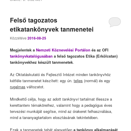
Felső tagozatos
etikatankönyvek tanmenetei
Közzétéve
2016-08-25
Megjelentek a
Nemzeti Köznevelési Portálon
és az OFI
tankönyvkatalógusában
a felső tagozatos Etika (Erkölcstan)
tankönyvekhez készült tanmenetek
.
Az Oktatáskutató és Fejlesztő Intézet minden tankönyvhöz
kétféle tanmenetet készített: egy ún.
teljes
(normál) és egy
rugalmas
változatot.
Mindkettő célja, hogy az adott
tankönyvi
tartalmat illessze a
kerettanterv témaköreihez, valamint hogy a pedagógus éves
tervezési munkáját segítse, mind az órakeret felhasználása,
mind a tananyagtartalom elosztásának tekintetében.
Ezek a tanmenetek tehát alapvetően
a
tankönyv alkalmazását