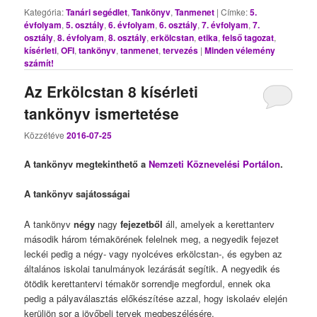
Kategória:
Tanári segédlet
,
Tankönyv
,
Tanmenet
|
Címke:
5.
évfolyam
,
5. osztály
,
6. évfolyam
,
6. osztály
,
7. évfolyam
,
7.
osztály
,
8. évfolyam
,
8. osztály
,
erkölcstan
,
etika
,
felső tagozat
,
kísérleti
,
OFI
,
tankönyv
,
tanmenet
,
tervezés
|
Minden vélemény
számít!
Az Erkölcstan 8 kísérleti
tankönyv ismertetése
Közzétéve
2016-07-25
A tankönyv megtekinthető a
Nemzeti Köznevelési Portálon
.
A tankönyv sajátosságai
A tankönyv
négy
nagy
fejezetből
áll, amelyek a kerettanterv
második három témakörének felelnek meg, a negyedik fejezet
leckéi pedig a négy- vagy nyolcéves erkölcstan-, és egyben az
általános iskolai tanulmányok lezárását segítik. A negyedik és
ötödik kerettantervi témakör sorrendje megfordul, ennek oka
pedig a pályaválasztás előkészítése azzal, hogy iskolaév elején
kerüljön sor a jövőbeli tervek megbeszélésére.