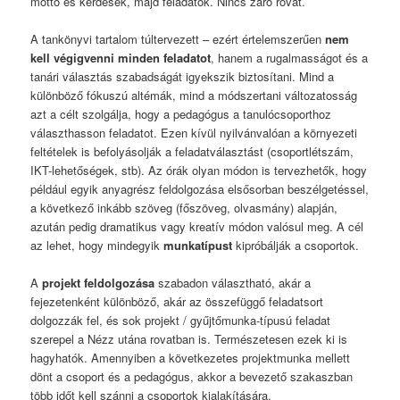
mottó és kérdések, majd feladatok. Nincs záró rovat.
A tankönyvi tartalom túltervezett – ezért értelemszerűen
nem
kell végigvenni minden feladatot
, hanem a rugalmasságot és a
tanári választás szabadságát igyekszik biztosítani. Mind a
különböző fókuszú altémák, mind a módszertani változatosság
azt a célt szolgálja, hogy a pedagógus a tanulócsoporthoz
választhasson feladatot. Ezen kívül nyilvánvalóan a környezeti
feltételek is befolyásolják a feladatválasztást (csoportlétszám,
IKT-lehetőségek, stb). Az órák olyan módon is tervezhetők, hogy
például egyik anyagrész feldolgozása elsősorban beszélgetéssel,
a következő inkább szöveg (főszöveg, olvasmány) alapján,
azután pedig dramatikus vagy kreatív módon valósul meg. A cél
az lehet, hogy mindegyik
munkatípust
kipróbálják a csoportok.
A
projekt feldolgozása
szabadon választható, akár a
fejezetenként különböző, akár az összefüggő feladatsort
dolgozzák fel, és sok projekt / gyűjtőmunka-típusú feladat
szerepel a Nézz utána rovatban is. Természetesen ezek ki is
hagyhatók. Amennyiben a következetes projektmunka mellett
dönt a csoport és a pedagógus, akkor a bevezető szakaszban
több időt kell szánni a csoportok kialakítására,