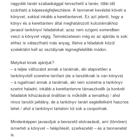
nagyobb tanári szabadsággal tervezhető a tanév, több idő
szánható a képességfejlesztésre. A tanmenet kevésbé követi a
könyvet, sokkal inkább a kerettantervet. Ez azt jelenti, hogy a
könyv és a kerettanterv által meghatározott kulcstémákhoz
javasol tankönyvi feladatokat: azaz nem szigorú sorrendben
veszi a könyvet végig. Természetesen még ez az ajánlás is sok:
ehhez is választható más anyag, illetve a feladatok közül
szelektálni kell az osztálynak legmegfelelőbb módon.
Melyiket kinek ajánljuk?
– a
teljes
változatot annak a tanárnak, aki alapvetően a
tankönyvből szeretne tanítani (és a tanulóknak is van könyve)
– a
rugalmast
annak a tanárnak, aki nem szeretne a tankönyv
szerint haladni, inkább a kerettantervre támaszkodik (a konkrét
feladatok kihúzásával önállóan is működik a tematika) / ahol
nincs tanulói példány, de a tankönyv tanári segédletként hasznos
lehet / ahol a tankönyvi tartalom túl sok a csoportnak.
Mindenképpen javasoljuk a bevezető elolvasását, ami (tömören)
ismerteti a könyvet – felépítését, szerkezetét – és a tanmenetet
is.