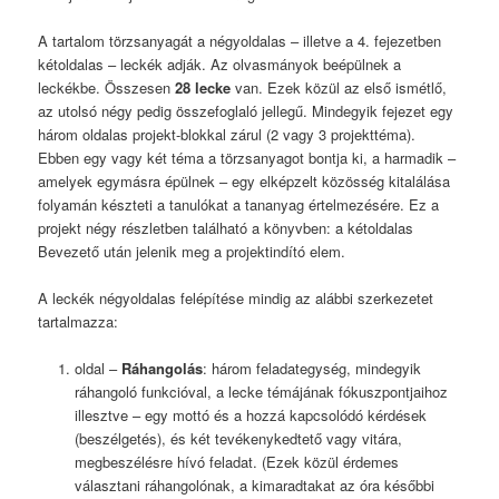
A tartalom törzsanyagát a négyoldalas – illetve a 4. fejezetben
kétoldalas – leckék adják. Az olvasmányok beépülnek a
leckékbe. Összesen
28 lecke
van. Ezek közül az első ismétlő,
az utolsó négy pedig összefoglaló jellegű. Mindegyik fejezet egy
három oldalas projekt-blokkal zárul (2 vagy 3 projekttéma).
Ebben egy vagy két téma a törzsanyagot bontja ki, a harmadik –
amelyek egymásra épülnek – egy elképzelt közösség kitalálása
folyamán készteti a tanulókat a tananyag értelmezésére. Ez a
projekt négy részletben található a könyvben: a kétoldalas
Bevezető után jelenik meg a projektindító elem.
A leckék négyoldalas felépítése mindig az alábbi szerkezetet
tartalmazza:
oldal –
Ráhangolás
: három feladategység, mindegyik
ráhangoló funkcióval, a lecke témájának fókuszpontjaihoz
illesztve – egy mottó és a hozzá kapcsolódó kérdések
(beszélgetés), és két tevékenykedtető vagy vitára,
megbeszélésre hívó feladat. (Ezek közül érdemes
választani ráhangolónak, a kimaradtakat az óra későbbi