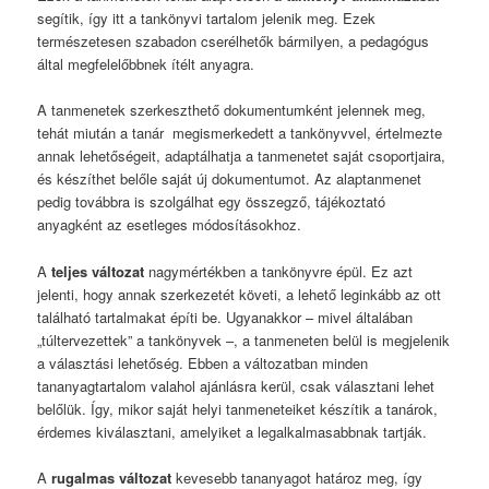
segítik, így itt a tankönyvi tartalom jelenik meg. Ezek
természetesen szabadon cserélhetők bármilyen, a pedagógus
által megfelelőbbnek ítélt anyagra.
A tanmenetek szerkeszthető dokumentumként jelennek meg,
tehát miután a tanár megismerkedett a tankönyvvel, értelmezte
annak lehetőségeit, adaptálhatja a tanmenetet saját csoportjaira,
és készíthet belőle saját új dokumentumot. Az alaptanmenet
pedig továbbra is szolgálhat egy összegző, tájékoztató
anyagként az esetleges módosításokhoz.
A
teljes változat
nagymértékben a tankönyvre épül. Ez azt
jelenti, hogy annak szerkezetét követi, a lehető leginkább az ott
található tartalmakat építi be. Ugyanakkor – mivel általában
„túltervezettek” a tankönyvek –, a tanmeneten belül is megjelenik
a választási lehetőség. Ebben a változatban minden
tananyagtartalom valahol ajánlásra kerül, csak választani lehet
belőlük. Így, mikor saját helyi tanmeneteiket készítik a tanárok,
érdemes kiválasztani, amelyiket a legalkalmasabbnak tartják.
A
rugalmas változat
kevesebb tananyagot határoz meg, így