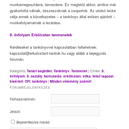
munkamegosztásra, tervezésre. Ez megtérül akkor, amikor már
gyakorlottá válnak, összeszoknak a csoportok. Az utolsó lecke
célja ennek a következetes – a tankönyv által erősen ajánlott –
munkafolyamatnak a lezárása.
8. évfolyam Erkölcstan tanmenetek
Kérdéseket a tankönyvvel kapcsolatban feltehetnek:
kapcsolat@erkolcstant-tanitok.hu vagy alább a bejegyzés
fórumán.
Kategória:
Tanári segédlet
,
Tankönyv
,
Tanmenet
|
Címke:
8.
évfolyam
,
8. osztály
,
bemutatás
,
erkölcstan
,
etika
,
felső tagozat
,
kísérleti
,
OFI
,
tankönyv
|
Minden vélemény számít!
FÓRUMBEJELENTKEZÉS
Felhasználónév:
Jelszó:
Bejelentkezve marad