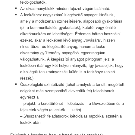
feldolgozhatók.
Az olvasmányblokk minden fejezet végén található.
A leckékhez nagyszámú kiegészítő anyagot kínálunk,
amely a módszertan színesítésére, alaposabb gyakorlásra
(pl. a kommunikációs gyakorlatok), kutató- vagy önálló
alkotómunkára ad lehetőséget. Érdemes bátran használni
ezeket, akár a leckében lévő anyag „rovására”, hiszen
nincs törzs- és kiegészítő anyag, hanem a lecke-
olvasmány-gyűjtemény anyagából egyenrangúan
válogathatunk. A kiegészítő anyagot piktogram jelzi a
leckében (bár egy-két helyen hiányzik, így javasoljuk, hogy
a kollégák tanulmányozzák külön is a tankönyv utolsó
részét.)
Összefoglaló-szintetizáló (tehát amelyek a tanult, megértett
dolgokat más szempontból elevenítik fel) feladatsorok
egyrészt a
– projekt: a kerettörténet – időutazás – a Bevezetőben és a
fejezetek végén (a leckék után)
– „Visszanéző” feladatsorok kétoldalas rajzokkal szintén a
leckék után.
Felhívjuk a figyelmet, hogy a hatodikos (és ötödikes)