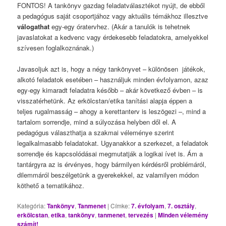
FONTOS! A tankönyv gazdag feladatválasztékot nyújt, de ebből
a pedagógus saját csoportjához vagy aktuális témákhoz illesztve
válogathat
egy-egy óratervhez. (Akár a tanulók is tehetnek
javaslatokat a kedvenc vagy érdekesebb feladatokra, amelyekkel
szívesen foglalkoznának.)
Javasoljuk azt is, hogy a négy tankönyvet – különösen játékok,
alkotó feladatok esetében – használjuk minden évfolyamon, azaz
egy-egy kimaradt feladatra később – akár következő évben – is
visszatérhetünk. Az erkölcstan/etika tanítási alapja éppen a
teljes rugalmasság – ahogy a kerettanterv is leszögezi –, mind a
tartalom sorrendje, mind a súlyozása helyben dől el. A
pedagógus választhatja a szakmai véleménye szerint
legalkalmasabb feladatokat. Ugyanakkor a szerkezet, a feladatok
sorrendje és kapcsolódásai megmutatják a logikai ívet is. Ám a
tantárgyra az is érvényes, hogy bármilyen kérdésről problémáról,
dilemmáról beszélgetünk a gyerekekkel, az valamilyen módon
köthető a tematikához.
Kategória:
Tankönyv
,
Tanmenet
|
Címke:
7. évfolyam
,
7. osztály
,
erkölcstan
,
etika
,
tankönyv
,
tanmenet
,
tervezés
|
Minden vélemény
számít!