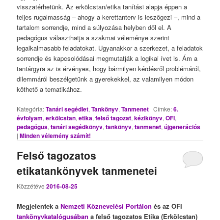
visszatérhetünk. Az erkölcstan/etika tanítási alapja éppen a
teljes rugalmasság – ahogy a kerettanterv is leszögezi –, mind a
tartalom sorrendje, mind a súlyozása helyben dől el. A
pedagógus választhatja a szakmai véleménye szerint
legalkalmasabb feladatokat. Ugyanakkor a szerkezet, a feladatok
sorrendje és kapcsolódásai megmutatják a logikai ívet is. Ám a
tantárgyra az is érvényes, hogy bármilyen kérdésről problémáról,
dilemmáról beszélgetünk a gyerekekkel, az valamilyen módon
köthető a tematikához.
Kategória:
Tanári segédlet
,
Tankönyv
,
Tanmenet
|
Címke:
6.
évfolyam
,
erkölcstan
,
etika
,
felső tagozat
,
kézikönyv
,
OFI
,
pedagógus
,
tanári segédkönyv
,
tankönyv
,
tanmenet
,
újgenerációs
|
Minden vélemény számít!
Felső tagozatos
etikatankönyvek tanmenetei
Közzétéve
2016-08-25
Megjelentek a
Nemzeti Köznevelési Portálon
és az OFI
tankönyvkatalógusában
a felső tagozatos Etika (Erkölcstan)