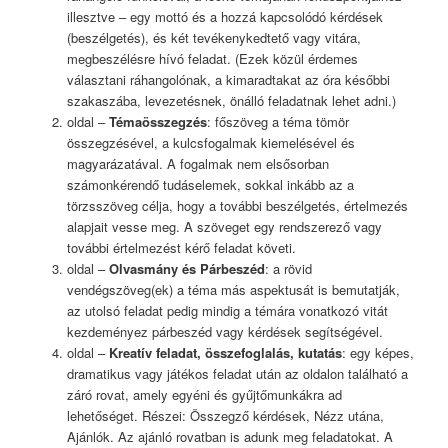
illesztve – egy mottó és a hozzá kapcsolódó kérdések
(beszélgetés), és két tevékenykedtető vagy vitára,
megbeszélésre hívó feladat. (Ezek közül érdemes
választani ráhangolónak, a kimaradtakat az óra későbbi
szakaszába, levezetésnek, önálló feladatnak lehet adni.)
oldal –
Témaösszegzés
: főszöveg a téma tömör
összegzésével, a kulcsfogalmak kiemelésével és
magyarázatával. A fogalmak nem elsősorban
számonkérendő tudáselemek, sokkal inkább az a
törzsszöveg célja, hogy a további beszélgetés, értelmezés
alapjait vesse meg. A szöveget egy rendszerező vagy
további értelmezést kérő feladat követi.
oldal –
Olvasmány és Párbeszéd
: a rövid
vendégszöveg(ek) a téma más aspektusát is bemutatják,
az utolsó feladat pedig mindig a témára vonatkozó vitát
kezdeményez párbeszéd vagy kérdések segítségével.
oldal –
Kreatív feladat, összefoglalás, kutatás
: egy képes,
dramatikus vagy játékos feladat után az oldalon található a
záró rovat, amely egyéni és gyűjtőmunkákra ad
lehetőséget. Részei: Összegző kérdések, Nézz utána,
Ajánlók. Az ajánló rovatban is adunk meg feladatokat. A