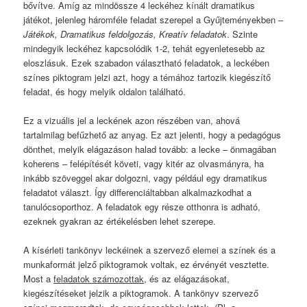
bővítve. Amíg az mindössze 4 leckéhez kínált dramatikus
játékot, jelenleg háromféle feladat szerepel a Gyűjteményekben –
Játékok, Dramatikus feldolgozás, Kreatív feladatok
. Szinte
mindegyik leckéhez kapcsolódik 1-2, tehát egyenletesebb az
eloszlásuk. Ezek szabadon választható feladatok, a leckében
színes piktogram jelzi azt, hogy a témához tartozik kiegészítő
feladat, és hogy melyik oldalon található.
Ez a vizuális jel a leckének azon részében van, ahová
tartalmilag befűzhető az anyag. Ez azt jelenti, hogy a pedagógus
dönthet, melyik elágazáson halad tovább: a lecke – önmagában
koherens – felépítését követi, vagy kitér az olvasmányra, ha
inkább szöveggel akar dolgozni, vagy például egy dramatikus
feladatot választ. Így differenciáltabban alkalmazkodhat a
tanulócsoporthoz. A feladatok egy része otthonra is adható,
ezeknek gyakran az értékelésben lehet szerepe.
A kísérleti tankönyv leckéinek a szervező elemei a színek és a
munkaformát jelző piktogramok voltak, ez érvényét vesztette.
Most a
feladatok számozottak
, és az elágazásokat,
kiegészítéseket jelzik a piktogramok. A tankönyv szervező