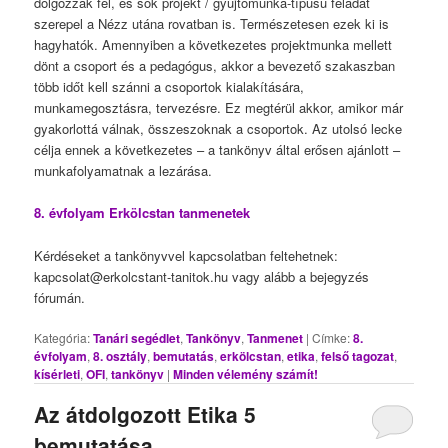
dolgozzák fel, és sok projekt / gyűjtőmunka-típusú feladat
szerepel a Nézz utána rovatban is. Természetesen ezek ki is
hagyhatók. Amennyiben a következetes projektmunka mellett
dönt a csoport és a pedagógus, akkor a bevezető szakaszban
több időt kell szánni a csoportok kialakítására,
munkamegosztásra, tervezésre. Ez megtérül akkor, amikor már
gyakorlottá válnak, összeszoknak a csoportok. Az utolsó lecke
célja ennek a következetes – a tankönyv által erősen ajánlott –
munkafolyamatnak a lezárása.
8. évfolyam Erkölcstan tanmenetek
Kérdéseket a tankönyvvel kapcsolatban feltehetnek:
kapcsolat@erkolcstant-tanitok.hu vagy alább a bejegyzés
fórumán.
Kategória:
Tanári segédlet
,
Tankönyv
,
Tanmenet
|
Címke:
8.
évfolyam
,
8. osztály
,
bemutatás
,
erkölcstan
,
etika
,
felső tagozat
,
kísérleti
,
OFI
,
tankönyv
|
Minden vélemény számít!
Az átdolgozott Etika 5
bemutatása