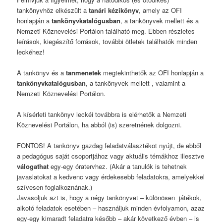
tankönyvhöz elkészült a
tanári kézikönyv
, amely az OFI
honlapján a
tankönyvkatalógusban
, a tankönyvek mellett és a
Nemzeti Köznevelési Portálon található meg. Ebben részletes
leírások, kiegészítő források, további ötletek találhatók minden
leckéhez!
A tankönyv és a
tanmenetek
megtekinthetők az OFI honlapján a
tankönyvkatalógusban
, a tankönyvek mellett , valamint a
Nemzeti Köznevelési Portálon.
A kísérleti tankönyv leckéi továbbra is elérhetők a Nemzeti
Köznevelési Portálon, ha abból (is) szeretnének dolgozni.
FONTOS! A tankönyv gazdag feladatválasztékot nyújt, de ebből
a pedagógus saját csoportjához vagy aktuális témákhoz illesztve
válogathat
egy-egy óratervhez. (Akár a tanulók is tehetnek
javaslatokat a kedvenc vagy érdekesebb feladatokra, amelyekkel
szívesen foglalkoznának.)
Javasoljuk azt is, hogy a négy tankönyvet – különösen játékok,
alkotó feladatok esetében – használjuk minden évfolyamon, azaz
egy-egy kimaradt feladatra később – akár következő évben – is