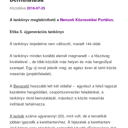
Közzétéve
2016-07-25
A tankönyv megtekinthető a
Nemzeti Köznevelési Portálon
.
Etika 5. újgenerációs tankönyv
A tankönyv terjedelme nem változott, maradt 144 oldal.
A tankönyv minden korábbi elemét megmaradt – a főszöveg
kivételével -, de több közülük más helyen és más hangsúllyal
szerepel. Egy új rovat jelenik meg: az egész éven át tartó közös
meseírás (projektfeladat).
A
Bevezető
hosszabb lett két oldallal – egyrészt a felső tagozat
kezdetére hangolódást, csoportszervezési feladatokat, a
tankönyv rövid bemutatását, másrészt a közös meseírás
indítását tartalmazza.
A leckék
száma ugyanannyi (23), mint volt, de a tematikát
jobban igazodik a kerettantervhez. A fejezetek a kerettanterv
első három nagy témájának sorrendjét követik (
Egészséges élet