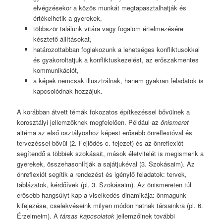
elvégzésekor a közös munkát megtapasztalhatják és
értékelhetik a gyerekek,
többször találunk vitára vagy fogalom értelmezésére
késztető állításokat,
határozottabban foglakozunk a lehetséges konfliktusokkal
és gyakoroltatjuk a konfliktuskezelést, az erőszakmentes
kommunikációt,
a képek nemcsak illusztrálnak, hanem gyakran feladatok is
kapcsolódnak hozzájuk.
A korábban átvett témák fokozatos építkezéssel bővülnek a
korosztályi jellemzőknek megfelelően. Például az
önismeret
altéma az első osztályoshoz képest erősebb önreflexióval és
tervezéssel bővül (2. Fejlődés c. fejezet) és az önreflexiót
segítendő a többiek szokásait, mások életvitelét is megismerik a
gyerekek, összehasonlítják a sajátjukéval (3. Szokásaim). Az
önreflexiót segítik a rendezést és igénylő feladatok: tervek,
táblázatok, kérdőívek (pl. 3. Szokásaim). Az önismereten túl
erősebb hangsúlyt kap a viselkedés dinamikája: önmagunk
kifejezése, cselekvéseink milyen módon hatnak társainkra (pl. 6.
Érzelmeim). A
társas kapcsolatok
jellemzőinek további