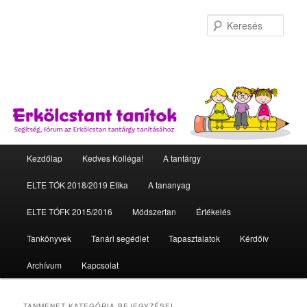
Kere
Fő menü
Kezdőlap
Kedves Kolléga!
A tantárgy
Tovább az elsődleges tartalomra
Tovább a másodlagos tartalomra
ELTE TÓK 2018/2019 Etika
A tananyag
ELTE TÓFK 2015/2016
Módszertan
Értékelés
Tankönyvek
Tanári segédlet
Tapasztalatok
Kérdőív
Archívum
Kapcsolat
TANMENET
KATEGÓRIA BEJEGYZÉSEI