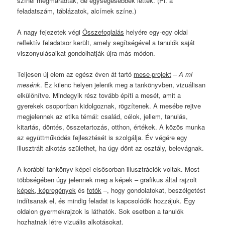
színei megmaradtak, de egységesebbek lettek. (Pl. a
feladatszám, táblázatok, alcímek színe.)
A nagy fejezetek végi
Összefoglalás
helyére egy-egy oldal
reflektív feladatsor került, amely segítségével a tanulók saját
viszonyulásaikat gondolhatják újra más módon.
Teljesen új elem az egész éven át tartó
mese-projekt
–
A mi
mesénk
. Ez kilenc helyen jelenik meg a tankönyvben, vizuálisan
elkülönítve. Mindegyik rész tovább építi a mesét, amit a
gyerekek csoportban kidolgoznak, rögzítenek. A mesébe rejtve
megjelennek az etika témái: család, célok, jellem, tanulás,
kitartás, döntés, összetartozás, otthon, értékek. A közös munka
az együttműködés fejlesztését is szolgálja. Év végére egy
illusztrált alkotás születhet, ha úgy dönt az osztály, belevágnak.
A korábbi tankönyv képei elsősorban illusztrációk voltak. Most
többségében úgy jelennek meg a képek – grafikus által rajzolt
képek, képregények
és
fotók
–, hogy gondolatokat, beszélgetést
indítsanak el, és mindig feladat is kapcsolódik hozzájuk. Egy
oldalon gyermekrajzok is láthatók. Sok esetben a tanulók
hozhatnak létre vizuális alkotásokat.