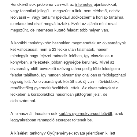
Rendkívül sok probléma van-volt az
internetes
ajánlásokkal,
vagy technikai jellegű – megszűnt a link, nem elérhető, nehéz
leolvasni –, vagy tartalmi (például „időközben” a honlap tartalma,
szerkesztési elvei megváltoztak). Ezért az ajánló mint rovat
megszűnt, de internetes kutató feladat több helyen van.
A korábbi tankönyvhöz hasonlóan megmaradtak az
olvasmányok
két változással: nem a 23 lecke után találhatók, hanem
mindegyik nagy fejezet második felében, így eloszlanak a
könyvben, a fejezetek jobban egységbe kerülnek. Mivel az
olvasmány előtt bevezető szöveg utána pedig több feldolgozó
feladat található, így minden olvasmány önállóan is feldolgozható
egység lett. Az olvasmányok között sok új van – rövidebbek,
remélhetőleg gyermekközelibbek lettek. Az olvasmányokat a
leckében a korábbiakhoz hasonlóan piktogram jelzi, de
oldalszámmal.
A felhasznált irodalom sok
kortárs gyermekverssel bővült
, ezek
leggyakrabban ráhangoló szerepet töltenek be.
A kísérleti tankönyv
Gyűjtemények
rovata jelentősen ki lett