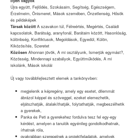
Ilyen vagyok
Újra együtt, Fejlődés, Szokásaim, Segítség, Egészségem,
Érzelmeim, Önismeret, Mások szemében, Önzetlenség, Hősök
és példaképek
Társak között
A szavakon túl, Félreértés, Megértés, Családi
kapcsolatok, Barátság, aranyfonál, Barátaim között, Hasonlóság,
különbség, Konfliktusok, Megoldások, Egyedül, Külön,
Kiközösítés, Szeretet
Közösen
Ahonnan jövök, A mi osztályunk, Ismerjük egymást?,
Közösség, Mindennapi szabályok, Együttműködés, A mi
iskolánk, Mások iskolái
Új vagy továbbfejlesztett elemek a tankönyvben:
megjelenik a képregény, amely egy esetet, dilemmát
ábrázol képpel és szöveggel, ezeket elemezhetik,
eljátszhatják, átalakíthatják, folytathatják, megbeszélhetik
a gyerekek,
Panka és Peti a gyerekehez fordulva tesz fel egy-egy
kérdést, amelyen a tanulók egyénileg gondolkodhatnak,
írhatnak róla,
gyakrabban szerepelnek a projektfeladatok, amelyek