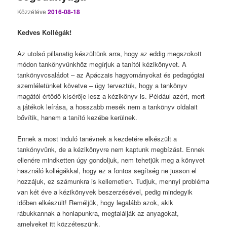
Közzétéve
2016-08-18
Kedves Kollégák!
Az utolsó pillanatig készültünk arra, hogy az eddig megszokott
módon tankönyvünkhöz megírjuk a tanítói kézikönyvet. A
tankönyvcsaládot – az Apáczais hagyományokat és pedagógiai
szemléletünket követve – úgy terveztük, hogy a tankönyv
magától értődő kísérője lesz a kézikönyv is. Például azért, mert
a játékok leírása, a hosszabb mesék nem a tankönyv oldalait
bővítik, hanem a tanító kezébe kerülnek.
Ennek a most induló tanévnek a kezdetére elkészült a
tankönyvünk, de a kézikönyvre nem kaptunk megbízást. Ennek
ellenére mindketten úgy gondoljuk, nem tehetjük meg a könyvet
használó kollégákkal, hogy ez a fontos segítség ne jusson el
hozzájuk, ez számunkra is kellemetlen. Tudjuk, mennyi probléma
van két éve a kézikönyvek beszerzésével, pedig mindegyik
időben elkészült! Reméljük, hogy legalább azok, akik
rábukkannak a honlapunkra, megtalálják az anyagokat,
amelyeket itt közzéteszünk.