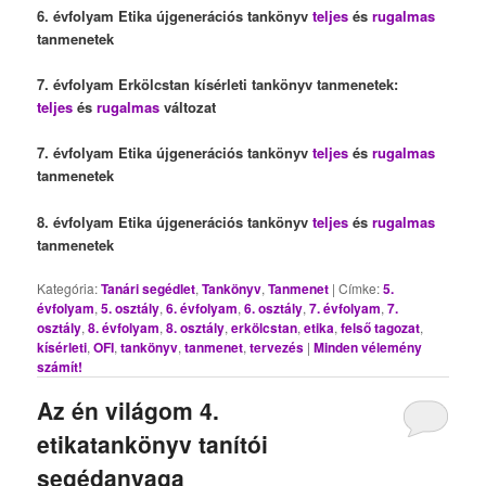
6. évfolyam Etika újgenerációs tankönyv
teljes
és
rugalmas
tanmenetek
7. évfolyam Erkölcstan kísérleti tankönyv tanmenetek:
teljes
és
rugalmas
változat
7. évfolyam Etika újgenerációs tankönyv
teljes
és
rugalmas
tanmenetek
8. évfolyam Etika újgenerációs tankönyv
teljes
és
rugalmas
tanmenetek
Kategória:
Tanári segédlet
,
Tankönyv
,
Tanmenet
|
Címke:
5.
évfolyam
,
5. osztály
,
6. évfolyam
,
6. osztály
,
7. évfolyam
,
7.
osztály
,
8. évfolyam
,
8. osztály
,
erkölcstan
,
etika
,
felső tagozat
,
kísérleti
,
OFI
,
tankönyv
,
tanmenet
,
tervezés
|
Minden vélemény
számít!
Az én világom 4.
etikatankönyv tanítói
segédanyaga