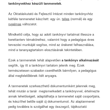
tankönyvekhez készült tanmenetek
.
Az Oktatáskutató és Fejlesztő Intézet minden tankönyvhöz
kétféle tanmenetet készített: egy ún.
teljes
(normál) és egy
rugalmas
változatot.
Mindkettő célja, hogy az adott
tankönyvi
tartalmat illessze a
kerettanterv témaköreihez, valamint hogy a pedagógus éves
tervezési munkáját segítse, mind az órakeret felhasználása,
mind a tananyagtartalom elosztásának tekintetében.
Ezek a tanmenetek tehát alapvetően
a
tankönyv alkalmazását
segítik, így itt a tankönyvi tartalom jelenik meg. Ezek
természetesen szabadon cserélhetők bármilyen, a pedagógus
által megfelelőbbnek ítélt anyagra.
A tanmenetek szerkeszthető dokumentumként jelennek meg,
tehát miután a tanár megismerkedett a tankönyvvel, értelmezte
annak lehetőségeit, adaptálhatja a tanmenetet saját csoportjaira,
és készíthet belőle saját új dokumentumot. Az alaptanmenet
pedig továbbra is szolgálhat egy összegző, tájékoztató