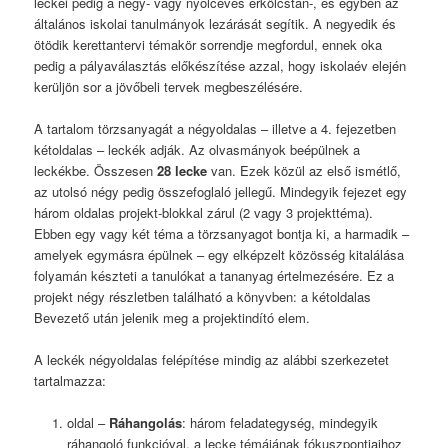
leckéi pedig a négy- vagy nyolcéves erkölcstan-, és egyben az
általános iskolai tanulmányok lezárását segítik. A negyedik és
ötödik kerettantervi témakör sorrendje megfordul, ennek oka
pedig a pályaválasztás előkészítése azzal, hogy iskolaév elején
kerüljön sor a jövőbeli tervek megbeszélésére.
A tartalom törzsanyagát a négyoldalas – illetve a 4. fejezetben
kétoldalas – leckék adják. Az olvasmányok beépülnek a
leckékbe. Összesen
28 lecke
van. Ezek közül az első ismétlő,
az utolsó négy pedig összefoglaló jellegű. Mindegyik fejezet egy
három oldalas projekt-blokkal zárul (2 vagy 3 projekttéma).
Ebben egy vagy két téma a törzsanyagot bontja ki, a harmadik –
amelyek egymásra épülnek – egy elképzelt közösség kitalálása
folyamán készteti a tanulókat a tananyag értelmezésére. Ez a
projekt négy részletben található a könyvben: a kétoldalas
Bevezető után jelenik meg a projektindító elem.
A leckék négyoldalas felépítése mindig az alábbi szerkezetet
tartalmazza:
oldal –
Ráhangolás
: három feladategység, mindegyik
ráhangoló funkcióval, a lecke témájának fókuszpontjaihoz