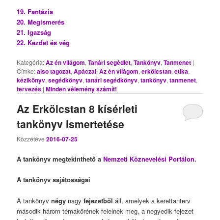
19. Fantázia
20. Megismerés
21. Igazság
22. Kezdet és vég
Kategória:
Az én világom
,
Tanári segédlet
,
Tankönyv
,
Tanmenet
|
Címke:
also tagozat
,
Apáczai
,
Az én világom
,
erkölcstan
,
etika
,
kézikönyv
,
segédkönyv
,
tanári segédkönyv
,
tankönyv
,
tanmenet
,
tervezés
|
Minden vélemény számít!
Az Erkölcstan 8 kísérleti
tankönyv ismertetése
Közzétéve
2016-07-25
A tankönyv megtekinthető a
Nemzeti Köznevelési Portálon
.
A tankönyv sajátosságai
A tankönyv
négy
nagy
fejezetből
áll, amelyek a kerettanterv
második három témakörének felelnek meg, a negyedik fejezet