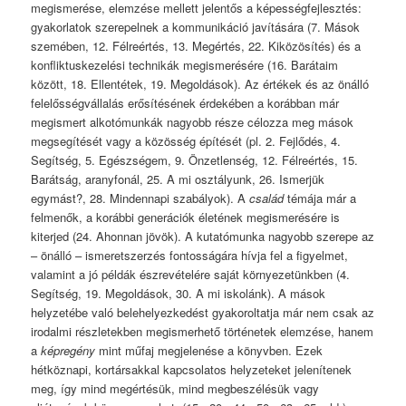
megismerése, elemzése mellett jelentős a képességfejlesztés:
gyakorlatok szerepelnek a kommunikáció javítására (7. Mások
szemében, 12. Félreértés, 13. Megértés, 22. Kiközösítés) és a
konfliktuskezelési technikák megismerésére (16. Barátaim
között, 18. Ellentétek, 19. Megoldások). Az értékek és az önálló
felelősségvállalás erősítésének érdekében a korábban már
megismert alkotómunkák nagyobb része célozza meg mások
megsegítését vagy a közösség építését (pl. 2. Fejlődés, 4.
Segítség, 5. Egészségem, 9. Önzetlenség, 12. Félreértés, 15.
Barátság, aranyfonál, 25. A mi osztályunk, 26. Ismerjük
egymást?, 28. Mindennapi szabályok). A
család
témája már a
felmenők, a korábbi generációk életének megismerésére is
kiterjed (24. Ahonnan jövök). A kutatómunka nagyobb szerepe az
– önálló – ismeretszerzés fontosságára hívja fel a figyelmet,
valamint a jó példák észrevételére saját környezetünkben (4.
Segítség, 19. Megoldások, 30. A mi iskolánk). A mások
helyzetébe való belehelyezkedést gyakoroltatja már nem csak az
irodalmi részletekben megismerhető történetek elemzése, hanem
a
képregény
mint műfaj megjelenése a könyvben. Ezek
hétköznapi, kortársakkal kapcsolatos helyzeteket jelenítenek
meg, így mind megértésük, mind megbeszélésük vagy