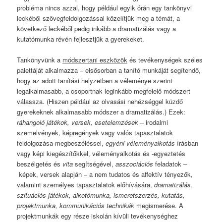
probléma nincs azzal, hogy például egyik órán egy tankönyvi
leckéből szövegfeldolgozással közelítjük meg a témát, a
következő leckéből pedig inkább a dramatizálás vagy a
kutatómunka révén fejlesztjük a gyerekeket.
Tankönyvünk a
módszertani eszközök
és tevékenységek széles
palettáját alkalmazza – elsősorban a tanító munkáját segítendő,
hogy az adott tanítási helyzetben a véleménye szerint
legalkalmasabb, a csoportnak leginkább megfelelő módszert
válassza. (Hiszen például az olvasási nehézséggel küzdő
gyerekeknek alkalmasabb módszer a dramatizálás.) Ezek:
ráhangoló játékok, versek, esetelemzések
– irodalmi
szemelvények, képregények vagy valós tapasztalatok
feldolgozása megbeszéléssel,
egyéni véleményalkotás
írásban
vagy képi kiegészítőkkel, véleményalkotás és -egyeztetés
beszélgetés és
vita
segítségével,
asszociációs
feladatok –
képek, versek alapján – a nem tudatos és affektív tényezők,
valamint személyes tapasztalatok előhívására,
dramatizálás
,
szituációs játékok, alkotómunka, ismeretszerzés, kutatás,
projektmunka, kommunikációs technikák
megismerése. A
projektmunkák egy része iskolán kívüli tevékenységhez