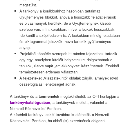
megszűnt.
A tankönyv a korábbiakhoz hasonlóan tartalmaz
Gyűjteményes blokkot, ahová a hosszabb feladatleírások
és olvasmányok kerültek, de a Gyűjteménynek kisebb
szerepe van, mint korábban, mivel a leckék hosszabbak.
Ide került a szépirodalom is. A leckékben mindig feladatban
és piktogrammal jelezzük, hová tartozik gyűjteményes
anyag.
Projektből többféle szerepel: itt minden fejezethez tartozik
egy-egy, amelyben kitalált helyzetekkel dolgozhatnak a
tanulók, illetve saját „emlékkönyvet” készíthetnek. Ezekből
természetesen érdemes választani.
A fejezeteket „Visszatekintő” oldalak zárják, amelyek rövid
összefoglalási lehetőséget adnak.
A tankönyv és a
tanmenetek
megtekinthetők az OFI honlapján a
tankönyvkatalógusban
, a tankönyvek mellett, valamint a
Nemzeti Köznevelési Portálon.
A kísérleti tankönyv leckéi továbbra is elérhetők a Nemzeti
Köznevelési Portálon, ha abból (is) szeretnének dolgozni.