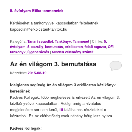
5. évfolyam Etika tanmenetek
Kérdéseket a tankönyvvel kapcsolatban feltehetnek:
kapcsolat@erkolcstant-tanitok.hu
Kategória:
Tanári segédlet
,
Tankönyv
,
Tanmenet
|
Címke:
5.
évfolyam
,
5. osztály
,
bemutatás
,
erkölcstan
,
felső tagozat
,
OFI
,
tankönyv
,
újgenerációs
|
Minden vélemény számít!
Az én világom 3. bemutatása
Közzétéve
2015-08-19
Ideiglenes segítség Az én világom 3 erkölcstan kézikönyv
keresőinek
Kedves Kollégák, több megkeresés is érkezett Az én világom 3.
kézikönyvével kapcsolatban. Addig, amíg a hivatalos
megjelenésre sor nem kerül,
itt
találhatnak részleteket a
kéziratból. Ez az elérhetőség csak néhány hétig lesz nyitva.
Kedves Kollégák!