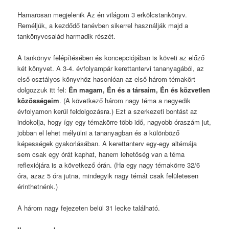
Hamarosan megjelenik Az én világom 3 erkölcstankönyv.
Reméljük, a kezdődő tanévben sikerrel használják majd a
tankönyvcsalád harmadik részét.
A tankönyv felépítésében és koncepciójában is követi az előző
két könyvet. A 3-4. évfolyampár kerettantervi tananyagából, az
első osztályos könyvhöz hasonlóan az első három témakört
dolgozzuk itt fel:
Én magam, Én és a társaim, Én és közvetlen
közösségeim
. (A következő három nagy téma a negyedik
évfolyamon kerül feldolgozásra.) Ezt a szerkezeti bontást az
indokolja, hogy így egy témakörre több idő, nagyobb óraszám jut,
jobban el lehet mélyülni a tananyagban és a különböző
képességek gyakorlásában. A kerettanterv egy-egy altémája
sem csak egy órát kaphat, hanem lehetőség van a téma
reflexiójára is a következő órán. (Ha egy nagy témakörre 32/6
óra, azaz 5 óra jutna, mindegyik nagy témát csak felületesen
érinthetnénk.)
A három nagy fejezeten belül 31 lecke található.