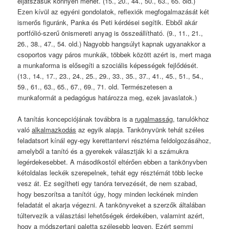
eljátszásuk könnyen mehet. (15., 20., 44., 50., 63., 65. old.)
Ezen kívül az egyéni gondolatok, reflexiók megfogalmazását két
ismerős figuránk, Panka és Peti kérdései segítik. Ebből akár
portfólió-szerű önismereti anyag is összeállítható. (9., 11., 21.,
26., 38., 47., 54. old.) Nagyobb hangsúlyt kapnak ugyanakkor a
csoportos vagy páros munkák, többek között azért is, mert maga
a munkaforma is elősegíti a szociális képességek fejlődését.
(13., 14., 17., 23., 24., 25., 29., 33., 35., 37., 41., 45., 51., 54.,
59., 61., 63., 65., 67., 69., 71. old. Természetesen a
munkaformát a pedagógus határozza meg, ezek javaslatok.)
A tanítás koncepciójának továbbra is a
rugalmasság
, tanulókhoz
való
alkalmazkodás
az egyik alapja. Tankönyvünk tehát széles
feladatsort kínál egy-egy kerettantervi résztéma feldolgozásához,
amelyből a tanító és a gyerekek választják ki a számukra
legérdekesebbet. A másodikostól eltérően ebben a tankönyvben
kétoldalas leckék szerepelnek, tehát egy résztémát több lecke
vesz át. Ez segítheti egy tanóra tervezését, de nem szabad,
hogy beszorítsa a tanítót úgy, hogy minden leckének minden
feladatát el akarja végezni. A tankönyveket a szerzők általában
túltervezik a választási lehetőségek érdekében, valamint azért,
hogy a módszertani paletta szélesebb legyen. Ezért semmi