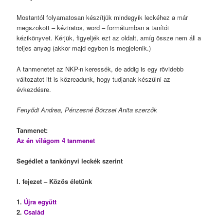
Mostantól folyamatosan készítjük mindegyik leckéhez a már
megszokott – kéziratos, word – formátumban a tanítói
kézikönyvet. Kérjük, figyeljék ezt az oldalt, amíg össze nem áll a
teljes anyag (akkor majd egyben is megjelenik.)
A tanmenetet az NKP-n keressék, de addig is egy rövidebb
változatot itt is közreadunk, hogy tudjanak készülni az
évkezdésre.
Fenyődi Andrea, Pénzesné Börzsei Anita szerzők
Tanmenet:
Az én világom 4 tanmenet
Segédlet a tankönyvi leckék szerint
I. fejezet – Közös életünk
1.
Újra együtt
2.
Család