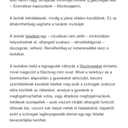
– Személyes kapcsolatok – Közösségeim
).
A leckék kétoldalasak, mindig a páros oldalon kezdődnek. Ez az
áttekinthetőség segítette a tanárok munkáját.
A leckék
feladatai
egy – vizuálisan nem jelölt – struktúrában
helyezkednek el:
ráhangoló szakasz – témafeldolgozás –
összegzés, reflexió
. Remélhetőleg ez koherensebbé teszi a
leckéket.
A leckéken belül a legnagyobb változás a
főszövegeket
érintette,
mivel megszűnt a főszöveg mint rovat. Mivel a tankönyv és a
kerettanterv alapvetően a gyerekeket aktivizáló, bevonó
szemléletének kevésbé feleltek meg ezek a szövegek (sokszor
előre közölték az ítéleteket, amelyet a gyerekek is
megfogalmazhattak volna, vagy általános megfogalmazások,
kérdések szerepeltek – ezek viszont inkább ráhangoló funkciót
töltenek be), viszont sok helyet vettek el feladatoktól, képektől,
ezért a szövegek leglényegesebb elemei egy-egy feladat
bevezetőjébe kerültek.