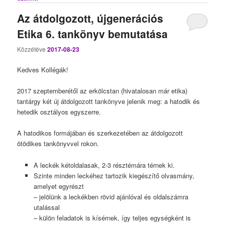
Az átdolgozott, újgenerációs
Etika 6. tankönyv bemutatása
Közzétéve
2017-08-23
Kedves Kollégák!
2017 szeptemberétől az erkölcstan (hivatalosan már etika)
tantárgy két új átdolgozott tankönyve jelenik meg: a hatodik és
hetedik osztályos egyszerre.
A hatodikos formájában és szerkezetében az átdolgozott
ötödikes tankönyvvel rokon.
A leckék kétoldalasak, 2-3 résztémára térnek ki.
Szinte minden leckéhez tartozik kiegészítő olvasmány,
amelyet egyrészt
– jelölünk a leckékben rövid ajánlóval és oldalszámra
utalással
– külön feladatok is kísérnek, így teljes egységként is