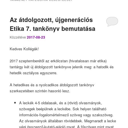
Az átdolgozott, újgenerációs
Etika 7. tankönyv bemutatása
Közzétéve
2017-08-23
Kedves Kollégák!
2017 szeptemberétől az erkölcstan (hivatalosan már etika)
tantárgy két új átdolgozott tankönyve jelenik meg: a hatodik és
hetedik osztályos egyszerre.
A hetedikes és a nyolcadikos átdolgozott tankönyv
szerkezetében szintén hasonló lesz.
A leckék 4-5 oldalasak, és a (rövid) olvasmányok,
szövegek beépülnek a leckébe. Sok helyen található
információs-fogalomértelmező szöveg vagy szakszöveg.
Az olvasmányok általában rövidebbek. Megmaradt a lecke
végi összegző-kutató-ajánló rovat. A főszöveg mint rovat