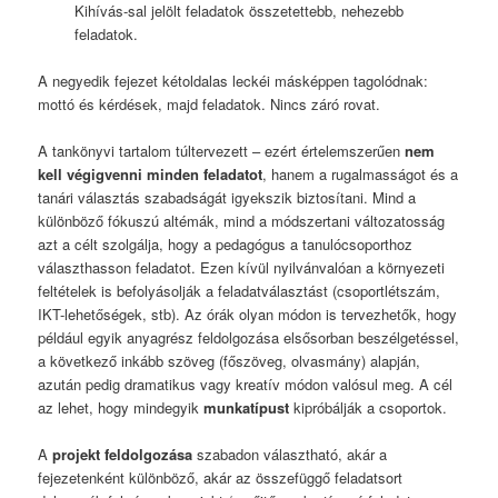
Kihívás-sal jelölt feladatok összetettebb, nehezebb
feladatok.
A negyedik fejezet kétoldalas leckéi másképpen tagolódnak:
mottó és kérdések, majd feladatok. Nincs záró rovat.
A tankönyvi tartalom túltervezett – ezért értelemszerűen
nem
kell végigvenni minden feladatot
, hanem a rugalmasságot és a
tanári választás szabadságát igyekszik biztosítani. Mind a
különböző fókuszú altémák, mind a módszertani változatosság
azt a célt szolgálja, hogy a pedagógus a tanulócsoporthoz
választhasson feladatot. Ezen kívül nyilvánvalóan a környezeti
feltételek is befolyásolják a feladatválasztást (csoportlétszám,
IKT-lehetőségek, stb). Az órák olyan módon is tervezhetők, hogy
például egyik anyagrész feldolgozása elsősorban beszélgetéssel,
a következő inkább szöveg (főszöveg, olvasmány) alapján,
azután pedig dramatikus vagy kreatív módon valósul meg. A cél
az lehet, hogy mindegyik
munkatípust
kipróbálják a csoportok.
A
projekt feldolgozása
szabadon választható, akár a
fejezetenként különböző, akár az összefüggő feladatsort