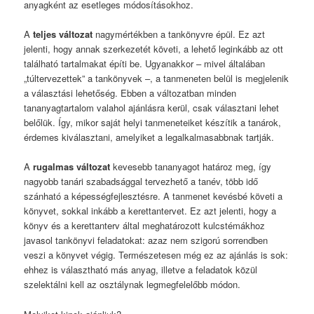
anyagként az esetleges módosításokhoz.
A
teljes változat
nagymértékben a tankönyvre épül. Ez azt
jelenti, hogy annak szerkezetét követi, a lehető leginkább az ott
található tartalmakat építi be. Ugyanakkor – mivel általában
„túltervezettek” a tankönyvek –, a tanmeneten belül is megjelenik
a választási lehetőség. Ebben a változatban minden
tananyagtartalom valahol ajánlásra kerül, csak választani lehet
belőlük. Így, mikor saját helyi tanmeneteiket készítik a tanárok,
érdemes kiválasztani, amelyiket a legalkalmasabbnak tartják.
A
rugalmas változat
kevesebb tananyagot határoz meg, így
nagyobb tanári szabadsággal tervezhető a tanév, több idő
szánható a képességfejlesztésre. A tanmenet kevésbé követi a
könyvet, sokkal inkább a kerettantervet. Ez azt jelenti, hogy a
könyv és a kerettanterv által meghatározott kulcstémákhoz
javasol tankönyvi feladatokat: azaz nem szigorú sorrendben
veszi a könyvet végig. Természetesen még ez az ajánlás is sok:
ehhez is választható más anyag, illetve a feladatok közül
szelektálni kell az osztálynak legmegfelelőbb módon.