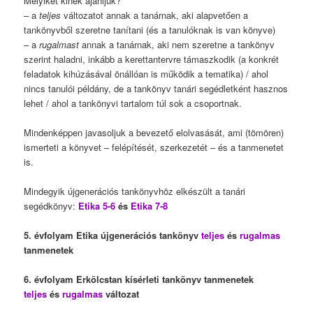
Melyiket kinek ajánljuk?
– a
teljes
változatot annak a tanárnak, aki alapvetően a
tankönyvből szeretne tanítani (és a tanulóknak is van könyve)
– a
rugalmast
annak a tanárnak, aki nem szeretne a tankönyv
szerint haladni, inkább a kerettantervre támaszkodik (a konkrét
feladatok kihúzásával önállóan is működik a tematika) / ahol
nincs tanulói példány, de a tankönyv tanári segédletként hasznos
lehet / ahol a tankönyvi tartalom túl sok a csoportnak.
Mindenképpen javasoljuk a bevezető elolvasását, ami (tömören)
ismerteti a könyvet – felépítését, szerkezetét – és a tanmenetet
is.
Mindegyik újgenerációs tankönyvhöz elkészült a tanári
segédkönyv:
Etika 5-6
és
Etika 7-8
5. évfolyam Etika újgenerációs tankönyv
teljes
és
rugalmas
tanmenetek
6. évfolyam Erkölcstan kísérleti tankönyv tanmenetek
teljes
és
rugalmas
változat